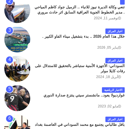
تنعي وكالة الديرة نيوز للانباء .. الزميل جواد كاظم المياحي
. مدير الخطوط الجوية العراقية السابق اثر حادث مروري
داخل مطار البصرة الدولي اليوم الاثنين على الطريق
نوفمبر 11, 2024
المؤدي من البوابة الرئيسة الى صالة المسافرين . حيث
كان سبب الحادث يعود لتصادم عجلته مع عجلة نوع كيا بنكو
اخبار العراق
تابعة لشركة الهلال الماسكة لإعمار مطار البصرة الدولي .
خلال هذا العام 2026 .. بدء بتشغيل ميناء الفاو الكبير .
سائلين الله عز وجل ان يتغمد الفقيد بواسع رحمته ، و انا
لله وانا اليه راجعون .
يناير 05, 2026
اخبار العراق
السوداني: الأجهزة الأمنية ستباشر بالتحقيق للاستدلال على
رفات كايلا مولر
أبريل 18, 2024
الاخبار الرياضية
غوارديولا يعود.. مانشستر سيتي ينتزع صدارة الدوري
مايو 02, 2023
اخبار العراق
بافل طالباني يجتمع مع محمد السوداني في العاصمة بغداد