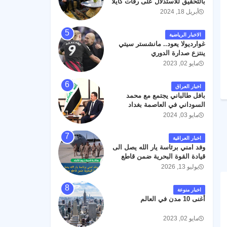
بالتحقيق للاستدلال على رفات كايلا
مولر
أبريل 18, 2024
الاخبار الرياضية
غوارديولا يعود.. مانشستر سيتي
ينتزع صدارة الدوري
مايو 02, 2023
اخبار العراق
بافل طالباني يجتمع مع محمد
السوداني في العاصمة بغداد
مايو 03, 2024
اخبار العراقية
وفد امني برئاسة يار الله يصل الى
قيادة القوة البحرية ضمن قاطع
عمليات البصرة .
يوليو 13, 2026
اخبار منوعة
أغنى 10 مدن في العالم
مايو 02, 2023