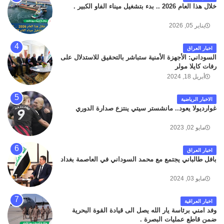
تابعة لشركة الهلال الماسكة لإعمار مطار البصرة الدولي .
خلال هذا العام 2026 .. بدء بتشغيل ميناء الفاو الكبير .
سائلين الله عز وجل ان يتغمد الفقيد بواسع رحمته ، و انا
لله وانا اليه راجعون .
يناير 05, 2026
اخبار العراق
السوداني: الأجهزة الأمنية ستباشر بالتحقيق للاستدلال على
رفات كايلا مولر
أبريل 18, 2024
الاخبار الرياضية
غوارديولا يعود.. مانشستر سيتي ينتزع صدارة الدوري
مايو 02, 2023
اخبار العراق
بافل طالباني يجتمع مع محمد السوداني في العاصمة بغداد
مايو 03, 2024
اخبار العراقية
وفد امني برئاسة يار الله يصل الى قيادة القوة البحرية
ضمن قاطع عمليات البصرة .