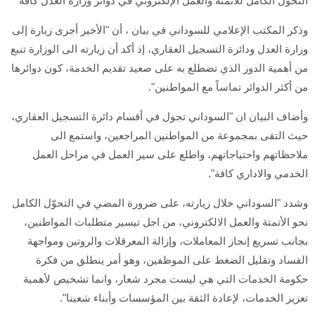
التحول الكامل للأتمتة والعمل الإلكتروني في دوائر وزارة العدل كافة
وذكر المكتب الإعلامي للسوداني في بيان ، أن "الأخير أجرى زيارة إلى
وزارة العدل ودائرة التسجيل العقاري، إذ أكد أن زيارته الى الوزارة تنبع
من أهمية الدور الذي تضطلع به على صعيد تقديم الخدمة، كون دوائرها
من أكثر الدوائر تماساً مع المواطنين".
وأضاف البيان ان "السوداني تجول في أقسام دائرة التسجيل العقاري،
حيث التقى بمجموعة من المواطنين المراجعين، واستمع الى
ملاحظاتهم واحتياجاتهم، واطلع على سير العمل في مراحل العمل
الخدمي والاداري كافة".
وشدد "السوداني خلال زيارته، على ضرورة المضي في التحوّل الكامل
نحو الأتمتة والعمل الالكتروني، من اجل تيسير متطلبات المواطنين،
بجانب تسريع إنجاز المعاملات، وإزالة المعرقلات والروتين ومواجهة
الفساد وتقليل الضغط على الموظفين، وهو أمر ينطلق من فكرة
حكومة الخدمات التي هي ليست مجرد شعار، وانما تشخيص لأهمية
تعزيز الخدمات، لإعادة الثقة بين المؤسسات وأبناء شعبنا".