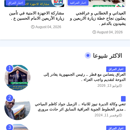
اخبار العراقية
اخبار العراق
العيداني و الخطابي و عراقجي
مشاركة الاجهزة الامنية في تأمين
يعلنون نجاح خطة زيارة الاربعين و
زيارة الأربعين الامام الحسين ع .
يشيدون بالدعم .
August 04, 2026
August 04, 2026
الاكثر شيوعا
اخبار العراق
العراق يتضامن مع قطر .. رئيس الجمهورية يغادر إلى
الدوحة لتقديم واجب العزاء .
يوليو 13, 2026
تنعي وكالة الديرة نيوز للانباء .. الزميل جواد كاظم المياحي
. مدير الخطوط الجوية العراقية السابق اثر حادث مروري
داخل مطار البصرة الدولي اليوم الاثنين على الطريق
نوفمبر 11, 2024
المؤدي من البوابة الرئيسة الى صالة المسافرين . حيث
كان سبب الحادث يعود لتصادم عجلته مع عجلة نوع كيا بنكو
اخبار العراق