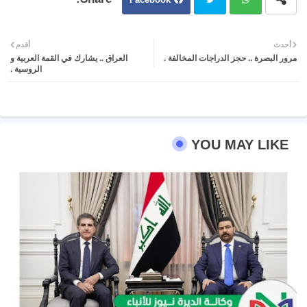
Twit
Wh
أحدث
أقدم
مرور البصرة .. حجز الدراجات المخالفة .
العراق .. يشارك في القمة العربية و
ter
atsa
الروسية .
pp
YOU MAY LIKE