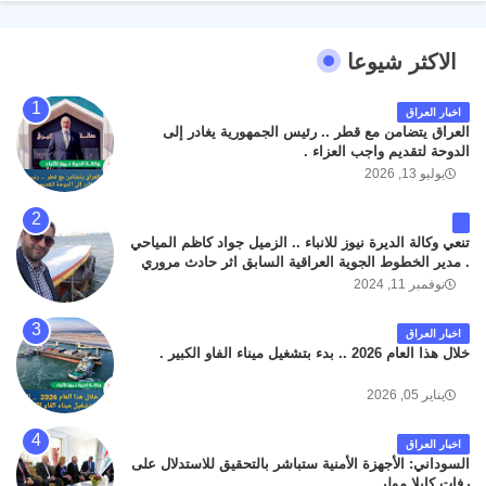
الاكثر شيوعا
اخبار العراق
العراق يتضامن مع قطر .. رئيس الجمهورية يغادر إلى
الدوحة لتقديم واجب العزاء .
يوليو 13, 2026
تنعي وكالة الديرة نيوز للانباء .. الزميل جواد كاظم المياحي
. مدير الخطوط الجوية العراقية السابق اثر حادث مروري
داخل مطار البصرة الدولي اليوم الاثنين على الطريق
نوفمبر 11, 2024
المؤدي من البوابة الرئيسة الى صالة المسافرين . حيث
كان سبب الحادث يعود لتصادم عجلته مع عجلة نوع كيا بنكو
اخبار العراق
تابعة لشركة الهلال الماسكة لإعمار مطار البصرة الدولي .
خلال هذا العام 2026 .. بدء بتشغيل ميناء الفاو الكبير .
سائلين الله عز وجل ان يتغمد الفقيد بواسع رحمته ، و انا
لله وانا اليه راجعون .
يناير 05, 2026
اخبار العراق
السوداني: الأجهزة الأمنية ستباشر بالتحقيق للاستدلال على
رفات كايلا مولر