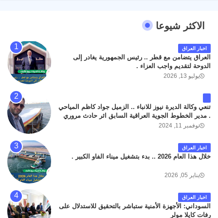
الاكثر شيوعا
اخبار العراق
العراق يتضامن مع قطر .. رئيس الجمهورية يغادر إلى
الدوحة لتقديم واجب العزاء .
يوليو 13, 2026
تنعي وكالة الديرة نيوز للانباء .. الزميل جواد كاظم المياحي
. مدير الخطوط الجوية العراقية السابق اثر حادث مروري
داخل مطار البصرة الدولي اليوم الاثنين على الطريق
نوفمبر 11, 2024
المؤدي من البوابة الرئيسة الى صالة المسافرين . حيث
كان سبب الحادث يعود لتصادم عجلته مع عجلة نوع كيا بنكو
اخبار العراق
تابعة لشركة الهلال الماسكة لإعمار مطار البصرة الدولي .
خلال هذا العام 2026 .. بدء بتشغيل ميناء الفاو الكبير .
سائلين الله عز وجل ان يتغمد الفقيد بواسع رحمته ، و انا
لله وانا اليه راجعون .
يناير 05, 2026
اخبار العراق
السوداني: الأجهزة الأمنية ستباشر بالتحقيق للاستدلال على
رفات كايلا مولر