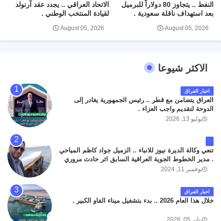
النفط .. يتجاوز 80 دولاراً للبرميل
الاتحاد العراقي .. يجدد عقد آرنولد
بعد استهداف ناقلة سعودية .
لقيادة المنتخب الوطني .
August 05, 2026
August 05, 2026
الاكثر شيوعا
اخبار العراق
العراق يتضامن مع قطر .. رئيس الجمهورية يغادر إلى
الدوحة لتقديم واجب العزاء .
يوليو 13, 2026
تنعي وكالة الديرة نيوز للانباء .. الزميل جواد كاظم المياحي
. مدير الخطوط الجوية العراقية السابق اثر حادث مروري
داخل مطار البصرة الدولي اليوم الاثنين على الطريق
نوفمبر 11, 2024
المؤدي من البوابة الرئيسة الى صالة المسافرين . حيث
كان سبب الحادث يعود لتصادم عجلته مع عجلة نوع كيا بنكو
اخبار العراق
تابعة لشركة الهلال الماسكة لإعمار مطار البصرة الدولي .
خلال هذا العام 2026 .. بدء بتشغيل ميناء الفاو الكبير .
سائلين الله عز وجل ان يتغمد الفقيد بواسع رحمته ، و انا
لله وانا اليه راجعون .
يناير 05, 2026