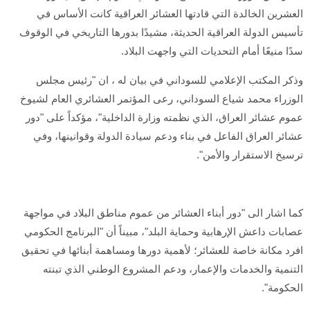
العشرين الخالدة التي قادتها العشائر العراقية كانت الأساس في
تأسيس الدولة العراقية الحديثة، مشيدًا بدورها التاريخي في الوقوف
سدًا منيعًا أمام التحديات التي واجهت البلاد.
وذكر المكتب الإعلامي للسوداني في بيان له ، ان "رئيس مجلس
الوزراء محمد شياع السوداني، رعى المؤتمر العشائري العام لشيوخ
عموم عشائر العراق، الذي نظمته وزارة الداخلية"، مؤكداً على "دور
عشائر العراق الفاعل في بناء ودعم سيادة الدولة وقوانينها، وفي
ترسيخ الاستقرار والأمن".
كما اشار الى "دور أبناء العشائر من عموم مناطق البلاد في مواجهة
عصابات داعش الإرهابية وحماية البلد"، مبيناً أن "البرنامج الحكومي
افرد مكانة خاصة للعشائر؛ لأهمية دورها ومساهمة أبنائها في تحقيق
التنمية والخدمات والإعمار، ودعم المشروع الوطني الذي تبنته
الحكومة".