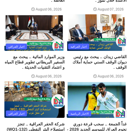
الاعتدة خلال تموز .
العالقة .
August 06, 2026
August 07, 2026
اخبار العراقية
اخبار العراقي
القاضي زيدان .. يبحث مع رئيس
وزير الموارد المائية .. يبحث مع
ديوان الوقف السني حماية أملاك
السفير البريطاني تطوير قطاع المياه
الوقف .
و اعتماد التقنيات الحديثة .
August 06, 2026
August 06, 2026
الاخبار الرياضية
اخبار العراقي
غداً الجمعة .. سحب قرعة دوري
شركة الحفر العراقية .. تنجز
نجوم العراق للموسم الجديد 2026 -
استصلاح البئر النفطي (WQ1-132)