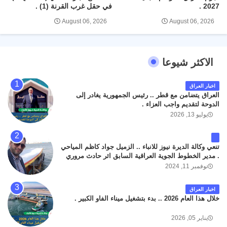
2027 .
في حقل غرب القرنة (1) .
August 06, 2026
August 06, 2026
الاكثر شيوعا
اخبار العراق
العراق يتضامن مع قطر .. رئيس الجمهورية يغادر إلى
الدوحة لتقديم واجب العزاء .
يوليو 13, 2026
تنعي وكالة الديرة نيوز للانباء .. الزميل جواد كاظم المياحي
. مدير الخطوط الجوية العراقية السابق اثر حادث مروري
داخل مطار البصرة الدولي اليوم الاثنين على الطريق
نوفمبر 11, 2024
المؤدي من البوابة الرئيسة الى صالة المسافرين . حيث
كان سبب الحادث يعود لتصادم عجلته مع عجلة نوع كيا بنكو
اخبار العراق
تابعة لشركة الهلال الماسكة لإعمار مطار البصرة الدولي .
خلال هذا العام 2026 .. بدء بتشغيل ميناء الفاو الكبير .
سائلين الله عز وجل ان يتغمد الفقيد بواسع رحمته ، و انا
لله وانا اليه راجعون .
يناير 05, 2026