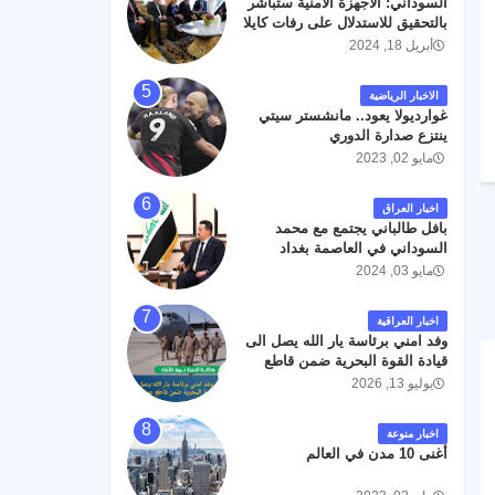
السوداني: الأجهزة الأمنية ستباشر
رحمته ، و انا لله وانا اليه راجعون .
بالتحقيق للاستدلال على رفات كايلا
مولر
أبريل 18, 2024
الاخبار الرياضية
غوارديولا يعود.. مانشستر سيتي
ينتزع صدارة الدوري
مايو 02, 2023
اخبار العراق
بافل طالباني يجتمع مع محمد
السوداني في العاصمة بغداد
مايو 03, 2024
اخبار العراقية
وفد امني برئاسة يار الله يصل الى
قيادة القوة البحرية ضمن قاطع
عمليات البصرة .
يوليو 13, 2026
اخبار منوعة
أغنى 10 مدن في العالم