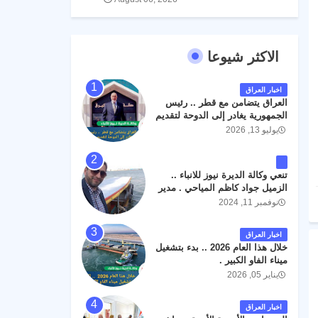
الاكثر شيوعا
اخبار العراق
العراق يتضامن مع قطر .. رئيس
الجمهورية يغادر إلى الدوحة لتقديم
واجب العزاء .
يوليو 13, 2026
تنعي وكالة الديرة نيوز للانباء ..
الزميل جواد كاظم المياحي . مدير
الخطوط الجوية العراقية السابق
نوفمبر 11, 2024
اثر حادث مروري داخل مطار
البصرة الدولي اليوم الاثنين على
اخبار العراق
الطريق المؤدي من البوابة
خلال هذا العام 2026 .. بدء بتشغيل
الرئيسة الى صالة المسافرين .
ميناء الفاو الكبير .
حيث كان سبب الحادث يعود
يناير 05, 2026
لتصادم عجلته مع عجلة نوع كيا بنكو
تابعة لشركة الهلال الماسكة لإعمار
مطار البصرة الدولي . سائلين الله
اخبار العراق
عز وجل ان يتغمد الفقيد بواسع