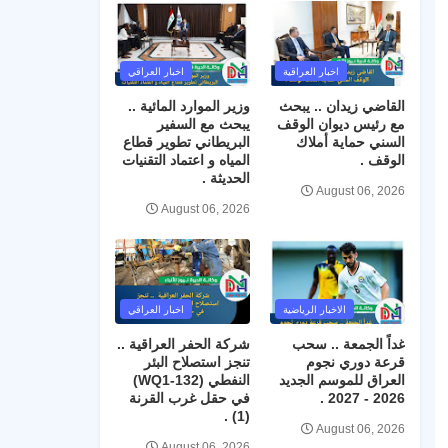
اخبار العراقية
اخبار العراقي
القاضي زيدان .. يبحث
وزير الموارد المائية ..
مع رئيس ديوان الوقف
يبحث مع السفير
السني حماية أملاك
البريطاني تطوير قطاع
الوقف .
المياه و اعتماد التقنيات
الحديثة .
August 06, 2026
August 06, 2026
الاخبار الرياضية
اخبار العراقي
غداً الجمعة .. سحب
شركة الحفر العراقية ..
قرعة دوري نجوم
تنجز استصلاح البئر
العراق للموسم الجديد
النفطي (WQ1-132)
2026 - 2027 .
في حقل غرب القرنة
(1) .
August 06, 2026
August 06, 2026