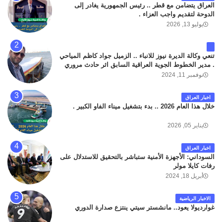
العراق يتضامن مع قطر .. رئيس الجمهورية يغادر إلى
الدوحة لتقديم واجب العزاء .
يوليو 13, 2026
تنعي وكالة الديرة نيوز للانباء .. الزميل جواد كاظم المياحي
. مدير الخطوط الجوية العراقية السابق اثر حادث مروري
داخل مطار البصرة الدولي اليوم الاثنين على الطريق
نوفمبر 11, 2024
المؤدي من البوابة الرئيسة الى صالة المسافرين . حيث
كان سبب الحادث يعود لتصادم عجلته مع عجلة نوع كيا بنكو
اخبار العراق
تابعة لشركة الهلال الماسكة لإعمار مطار البصرة الدولي .
خلال هذا العام 2026 .. بدء بتشغيل ميناء الفاو الكبير .
سائلين الله عز وجل ان يتغمد الفقيد بواسع رحمته ، و انا
لله وانا اليه راجعون .
يناير 05, 2026
اخبار العراق
السوداني: الأجهزة الأمنية ستباشر بالتحقيق للاستدلال على
رفات كايلا مولر
أبريل 18, 2024
الاخبار الرياضية
غوارديولا يعود.. مانشستر سيتي ينتزع صدارة الدوري