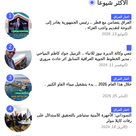
الاكثر شيوعا
اخبار العراق
العراق يتضامن مع قطر .. رئيس الجمهورية يغادر إلى
الدوحة لتقديم واجب العزاء .
يوليو 13, 2026
تنعي وكالة الديرة نيوز للانباء .. الزميل جواد كاظم المياحي
. مدير الخطوط الجوية العراقية السابق اثر حادث مروري
داخل مطار البصرة الدولي اليوم الاثنين على الطريق
نوفمبر 11, 2024
المؤدي من البوابة الرئيسة الى صالة المسافرين . حيث
كان سبب الحادث يعود لتصادم عجلته مع عجلة نوع كيا بنكو
اخبار العراق
تابعة لشركة الهلال الماسكة لإعمار مطار البصرة الدولي .
خلال هذا العام 2026 .. بدء بتشغيل ميناء الفاو الكبير .
سائلين الله عز وجل ان يتغمد الفقيد بواسع رحمته ، و انا
لله وانا اليه راجعون .
يناير 05, 2026
اخبار العراق
السوداني: الأجهزة الأمنية ستباشر بالتحقيق للاستدلال على
رفات كايلا مولر
أبريل 18, 2024