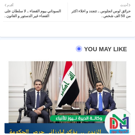
أحدث
أقدم
حرائق لوس انجلوس .. تتجدد و اخلاء اكثر
السوداني بيوم القضاء .. لا سلطان على
ter
atsa
من 50 الف شخص .
القضاء غير الدستور و القانون .
pp
YOU MAY LIKE