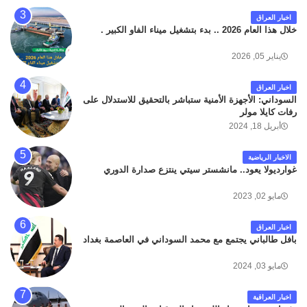
كان سبب الحادث يعود لتصادم عجلته مع عجلة نوع كيا بنكو
اخبار العراق
تابعة لشركة الهلال الماسكة لإعمار مطار البصرة الدولي .
خلال هذا العام 2026 .. بدء بتشغيل ميناء الفاو الكبير .
سائلين الله عز وجل ان يتغمد الفقيد بواسع رحمته ، و انا
لله وانا اليه راجعون .
يناير 05, 2026
اخبار العراق
السوداني: الأجهزة الأمنية ستباشر بالتحقيق للاستدلال على
رفات كايلا مولر
أبريل 18, 2024
الاخبار الرياضية
غوارديولا يعود.. مانشستر سيتي ينتزع صدارة الدوري
مايو 02, 2023
اخبار العراق
بافل طالباني يجتمع مع محمد السوداني في العاصمة بغداد
مايو 03, 2024
اخبار العراقية