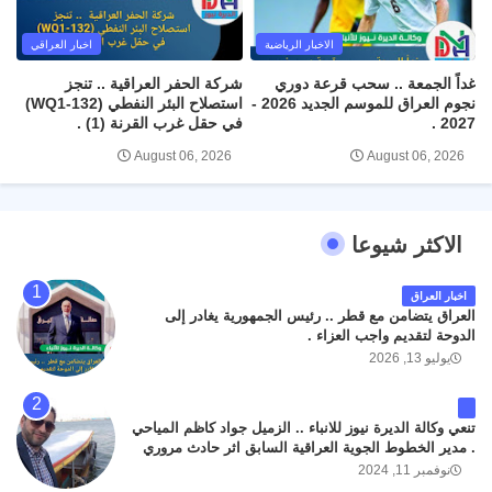
الاخبار الرياضية
اخبار العراقي
غداً الجمعة .. سحب قرعة دوري
شركة الحفر العراقية .. تنجز
نجوم العراق للموسم الجديد 2026 -
استصلاح البئر النفطي (WQ1-132)
2027 .
في حقل غرب القرنة (1) .
August 06, 2026
August 06, 2026
الاكثر شيوعا
اخبار العراق
العراق يتضامن مع قطر .. رئيس الجمهورية يغادر إلى
الدوحة لتقديم واجب العزاء .
يوليو 13, 2026
تنعي وكالة الديرة نيوز للانباء .. الزميل جواد كاظم المياحي
. مدير الخطوط الجوية العراقية السابق اثر حادث مروري
داخل مطار البصرة الدولي اليوم الاثنين على الطريق
نوفمبر 11, 2024
المؤدي من البوابة الرئيسة الى صالة المسافرين . حيث