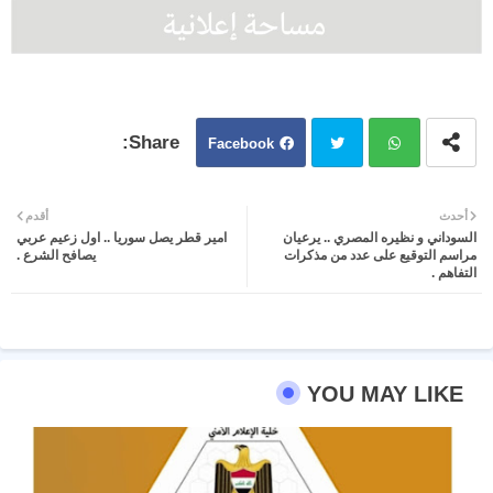
Facebook
Twit
Wh
أحدث
أقدم
السوداني و نظيره المصري .. يرعيان
امير قطر يصل سوريا .. اول زعيم عربي
ter
atsa
مراسم التوقيع على عدد من مذكرات
يصافح الشرع .
التفاهم .
pp
YOU MAY LIKE