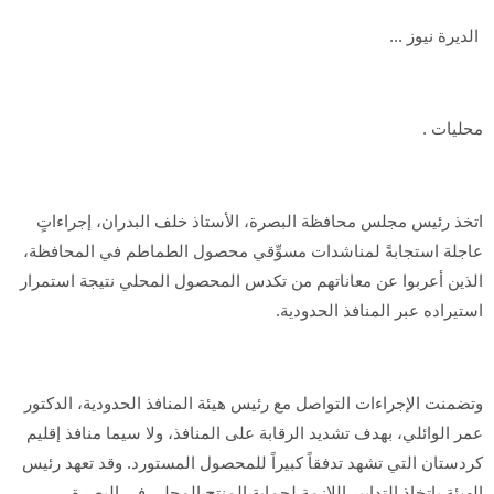
الديرة نيوز ...
محليات .
اتخذ رئيس مجلس محافظة البصرة، الأستاذ خلف البدران، إجراءاتٍ
عاجلة استجابةً لمناشدات مسوِّقي محصول الطماطم في المحافظة،
الذين أعربوا عن معاناتهم من تكدس المحصول المحلي نتيجة استمرار
استيراده عبر المنافذ الحدودية.
وتضمنت الإجراءات التواصل مع رئيس هيئة المنافذ الحدودية، الدكتور
عمر الوائلي، بهدف تشديد الرقابة على المنافذ، ولا سيما منافذ إقليم
كردستان التي تشهد تدفقاً كبيراً للمحصول المستورد. وقد تعهد رئيس
الهيئة باتخاذ التدابير اللازمة لحماية المنتج المحلي في البصرة.