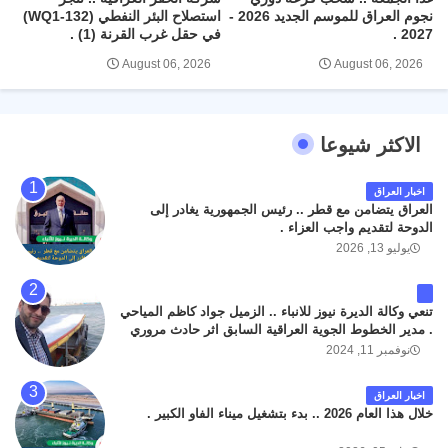
نجوم العراق للموسم الجديد 2026 -
استصلاح البئر النفطي (WQ1-132)
2027 .
في حقل غرب القرنة (1) .
August 06, 2026
August 06, 2026
الاكثر شيوعا
اخبار العراق
العراق يتضامن مع قطر .. رئيس الجمهورية يغادر إلى
الدوحة لتقديم واجب العزاء .
يوليو 13, 2026
تنعي وكالة الديرة نيوز للانباء .. الزميل جواد كاظم المياحي
. مدير الخطوط الجوية العراقية السابق اثر حادث مروري
داخل مطار البصرة الدولي اليوم الاثنين على الطريق
نوفمبر 11, 2024
المؤدي من البوابة الرئيسة الى صالة المسافرين . حيث
كان سبب الحادث يعود لتصادم عجلته مع عجلة نوع كيا بنكو
اخبار العراق
تابعة لشركة الهلال الماسكة لإعمار مطار البصرة الدولي .
خلال هذا العام 2026 .. بدء بتشغيل ميناء الفاو الكبير .
سائلين الله عز وجل ان يتغمد الفقيد بواسع رحمته ، و انا
لله وانا اليه راجعون .