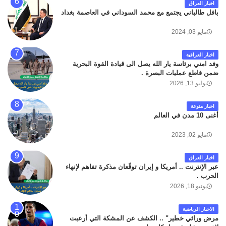
اخبار العراق
بافل طالباني يجتمع مع محمد السوداني في العاصمة بغداد
مايو 03, 2024
اخبار العراقية
وفد امني برئاسة يار الله يصل الى قيادة القوة البحرية
ضمن قاطع عمليات البصرة .
يوليو 13, 2026
اخبار منوعة
أغنى 10 مدن في العالم
مايو 02, 2023
اخبار العراق
عبر الإنترنت .. أمريكا و إيران توقّعان مذكرة تفاهم لإنهاء
الحرب .
يونيو 18, 2026
الاخبار الرياضية
مرض وراثي خطير" .. الكشف عن المشكة التي أرعبت