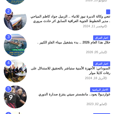
يوليو 13, 2026
تنعي وكالة الديرة نيوز للانباء .. الزميل جواد كاظم المياحي
. مدير الخطوط الجوية العراقية السابق اثر حادث مروري
داخل مطار البصرة الدولي اليوم الاثنين على الطريق
نوفمبر 11, 2024
المؤدي من البوابة الرئيسة الى صالة المسافرين . حيث
كان سبب الحادث يعود لتصادم عجلته مع عجلة نوع كيا بنكو
اخبار العراق
تابعة لشركة الهلال الماسكة لإعمار مطار البصرة الدولي .
خلال هذا العام 2026 .. بدء بتشغيل ميناء الفاو الكبير .
سائلين الله عز وجل ان يتغمد الفقيد بواسع رحمته ، و انا
لله وانا اليه راجعون .
يناير 05, 2026
اخبار العراق
السوداني: الأجهزة الأمنية ستباشر بالتحقيق للاستدلال على
رفات كايلا مولر
أبريل 18, 2024
الاخبار الرياضية
غوارديولا يعود.. مانشستر سيتي ينتزع صدارة الدوري
مايو 02, 2023