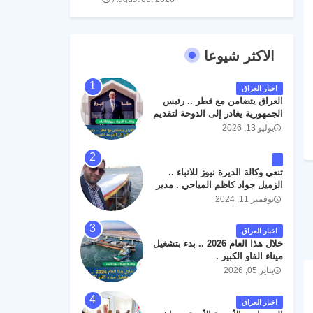
الاكثر شيوعا
اخبار العراق
العراق يتضامن مع قطر .. رئيس
الجمهورية يغادر إلى الدوحة لتقديم
واجب العزاء .
يوليو 13, 2026
تنعي وكالة الديرة نيوز للانباء ..
الزميل جواد كاظم المياحي . مدير
الخطوط الجوية العراقية السابق
نوفمبر 11, 2024
اثر حادث مروري داخل مطار
البصرة الدولي اليوم الاثنين على
اخبار العراق
الطريق المؤدي من البوابة
خلال هذا العام 2026 .. بدء بتشغيل
الرئيسة الى صالة المسافرين .
ميناء الفاو الكبير .
حيث كان سبب الحادث يعود
يناير 05, 2026
لتصادم عجلته مع عجلة نوع كيا بنكو
تابعة لشركة الهلال الماسكة لإعمار
مطار البصرة الدولي . سائلين الله
اخبار العراق
عز وجل ان يتغمد الفقيد بواسع