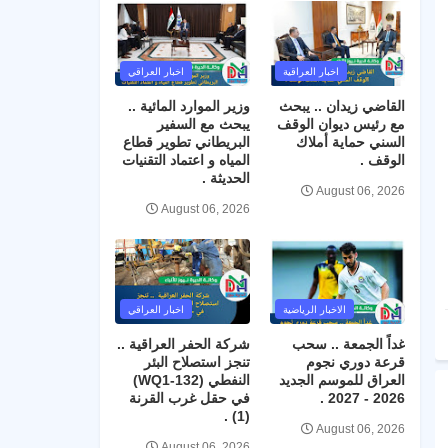
اخبار العراقية
اخبار العراقي
القاضي زيدان .. يبحث
وزير الموارد المائية ..
مع رئيس ديوان الوقف
يبحث مع السفير
السني حماية أملاك
البريطاني تطوير قطاع
الوقف .
المياه و اعتماد التقنيات
الحديثة .
August 06, 2026
August 06, 2026
الاخبار الرياضية
اخبار العراقي
غداً الجمعة .. سحب
شركة الحفر العراقية ..
قرعة دوري نجوم
تنجز استصلاح البئر
العراق للموسم الجديد
النفطي (WQ1-132)
2026 - 2027 .
في حقل غرب القرنة
(1) .
August 06, 2026
August 06, 2026