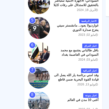
السوداني: الأجهزة الأمنية ستباشر
رحمته ، و انا لله وانا اليه راجعون .
بالتحقيق للاستدلال على رفات كايلا
مولر
أبريل 18, 2024
الاخبار الرياضية
غوارديولا يعود.. مانشستر سيتي
ينتزع صدارة الدوري
مايو 02, 2023
اخبار العراق
بافل طالباني يجتمع مع محمد
السوداني في العاصمة بغداد
مايو 03, 2024
اخبار العراقية
وفد امني برئاسة يار الله يصل الى
قيادة القوة البحرية ضمن قاطع
عمليات البصرة .
يوليو 13, 2026
اخبار منوعة
أغنى 10 مدن في العالم