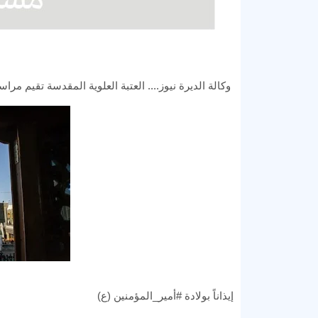
وكالة الديرة نيوز.... العتبة العلوية المقدسة تقيم مراس
إيذاناً بولادة #أمير_المؤمنين (ع)