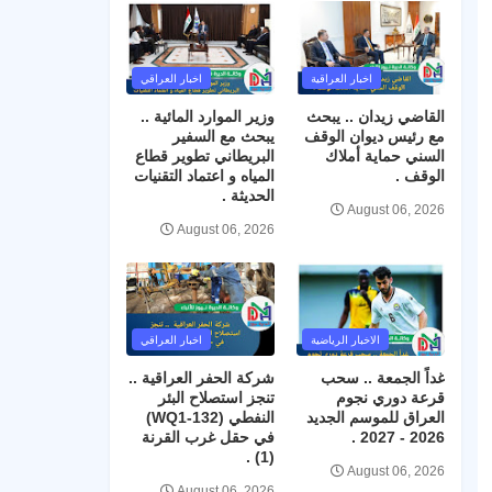
اخبار العراقية
اخبار العراقي
القاضي زيدان .. يبحث
وزير الموارد المائية ..
مع رئيس ديوان الوقف
يبحث مع السفير
السني حماية أملاك
البريطاني تطوير قطاع
الوقف .
المياه و اعتماد التقنيات
الحديثة .
August 06, 2026
August 06, 2026
الاخبار الرياضية
اخبار العراقي
غداً الجمعة .. سحب
شركة الحفر العراقية ..
قرعة دوري نجوم
تنجز استصلاح البئر
العراق للموسم الجديد
النفطي (WQ1-132)
2026 - 2027 .
في حقل غرب القرنة
(1) .
August 06, 2026
August 06, 2026