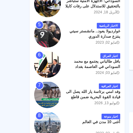
السوداني: الأجهزة الأمنية ستباشر
رحمته ، و انا لله وانا اليه راجعون .
بالتحقيق للاستدلال على رفات كايلا
مولر
أبريل 18, 2024
الاخبار الرياضية
غوارديولا يعود.. مانشستر سيتي
ينتزع صدارة الدوري
مايو 02, 2023
اخبار العراق
بافل طالباني يجتمع مع محمد
السوداني في العاصمة بغداد
مايو 03, 2024
اخبار العراقية
وفد امني برئاسة يار الله يصل الى
قيادة القوة البحرية ضمن قاطع
عمليات البصرة .
يوليو 13, 2026
اخبار منوعة
أغنى 10 مدن في العالم