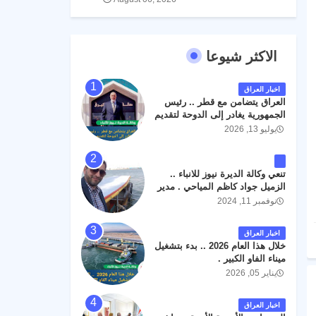
الاكثر شيوعا
اخبار العراق
العراق يتضامن مع قطر .. رئيس
الجمهورية يغادر إلى الدوحة لتقديم
واجب العزاء .
يوليو 13, 2026
تنعي وكالة الديرة نيوز للانباء ..
الزميل جواد كاظم المياحي . مدير
الخطوط الجوية العراقية السابق
نوفمبر 11, 2024
اثر حادث مروري داخل مطار
البصرة الدولي اليوم الاثنين على
اخبار العراق
الطريق المؤدي من البوابة
خلال هذا العام 2026 .. بدء بتشغيل
الرئيسة الى صالة المسافرين .
ميناء الفاو الكبير .
حيث كان سبب الحادث يعود
يناير 05, 2026
لتصادم عجلته مع عجلة نوع كيا بنكو
تابعة لشركة الهلال الماسكة لإعمار
مطار البصرة الدولي . سائلين الله
اخبار العراق
عز وجل ان يتغمد الفقيد بواسع