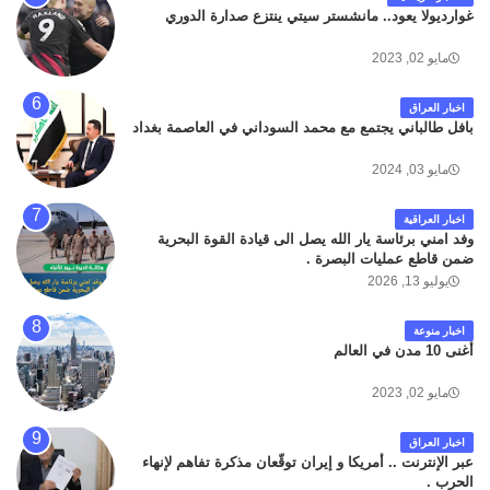
غوارديولا يعود.. مانشستر سيتي ينتزع صدارة الدوري
مايو 02, 2023
اخبار العراق
بافل طالباني يجتمع مع محمد السوداني في العاصمة بغداد
مايو 03, 2024
اخبار العراقية
وفد امني برئاسة يار الله يصل الى قيادة القوة البحرية
ضمن قاطع عمليات البصرة .
يوليو 13, 2026
اخبار منوعة
أغنى 10 مدن في العالم
مايو 02, 2023
اخبار العراق
عبر الإنترنت .. أمريكا و إيران توقّعان مذكرة تفاهم لإنهاء
الحرب .