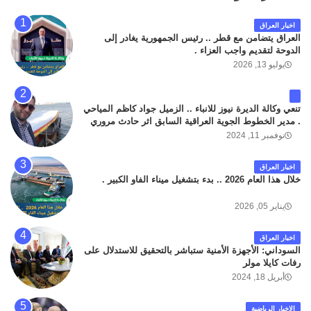
اخبار العراق
العراق يتضامن مع قطر .. رئيس الجمهورية يغادر إلى
الدوحة لتقديم واجب العزاء .
يوليو 13, 2026
تنعي وكالة الديرة نيوز للانباء .. الزميل جواد كاظم المياحي
. مدير الخطوط الجوية العراقية السابق اثر حادث مروري
داخل مطار البصرة الدولي اليوم الاثنين على الطريق
نوفمبر 11, 2024
المؤدي من البوابة الرئيسة الى صالة المسافرين . حيث
كان سبب الحادث يعود لتصادم عجلته مع عجلة نوع كيا بنكو
اخبار العراق
تابعة لشركة الهلال الماسكة لإعمار مطار البصرة الدولي .
خلال هذا العام 2026 .. بدء بتشغيل ميناء الفاو الكبير .
سائلين الله عز وجل ان يتغمد الفقيد بواسع رحمته ، و انا
لله وانا اليه راجعون .
يناير 05, 2026
اخبار العراق
السوداني: الأجهزة الأمنية ستباشر بالتحقيق للاستدلال على
رفات كايلا مولر
أبريل 18, 2024
الاخبار الرياضية