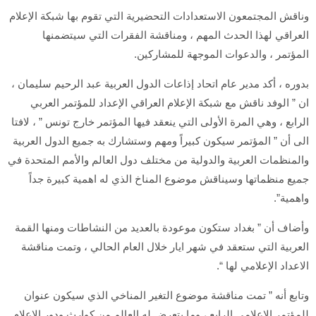
وناقش المجتمعون الاستعدادات التحضيرية التي تقوم بها شبكة الإعلام
العراقي لهذا الحدث المهم ، ومناقشة الفقرات التي سيتضمنها
المؤتمر ، والدعوات الموجهة للمشاركين.
بدوره ، أكد مدير عام اتحاد إذاعات الدول العربية عبد الرحيم سليمان ،
ان ” الوفد ناقش مع شبكة الإعلام العراقي الإعداد للمؤتمر العربي
الرابع ، وهي المرة الأولى التي ينعقد فيها المؤتمر خارج تونس ” ، لافتا
الى أن ” المؤتمر سيكون كبيراً ومهم وستشارك به جميع الدول العربية
والمنظمات العربية والدولية من مختلف دول العالم والأمم المتحدة في
جميع منظماتها وسيناقش موضوع المناخ الذي له اهمية كبيرة جداً
واهمية”.
وأضاف أن ” بغداد ستكون موعودة بالعديد من النشاطات ومنها القمة
العربية التي ستعقد في شهر ايار خلال العام الحالي ، وتمت مناقشة
الاعداد الإعلامي لها “.
وتابع أنه ” تمت مناقشة موضوع التغير المناخي الذي سيكون عنوان
للمؤتمر الإعلامي الرابع ، وما يتعرض له العالم من كوارث ودور الإعلام