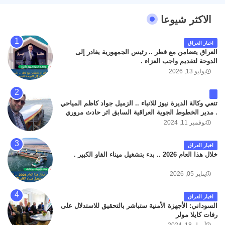
الاكثر شيوعا
اخبار العراق
العراق يتضامن مع قطر .. رئيس الجمهورية يغادر إلى
الدوحة لتقديم واجب العزاء .
يوليو 13, 2026
تنعي وكالة الديرة نيوز للانباء .. الزميل جواد كاظم المياحي
. مدير الخطوط الجوية العراقية السابق اثر حادث مروري
داخل مطار البصرة الدولي اليوم الاثنين على الطريق
نوفمبر 11, 2024
المؤدي من البوابة الرئيسة الى صالة المسافرين . حيث
كان سبب الحادث يعود لتصادم عجلته مع عجلة نوع كيا بنكو
اخبار العراق
تابعة لشركة الهلال الماسكة لإعمار مطار البصرة الدولي .
خلال هذا العام 2026 .. بدء بتشغيل ميناء الفاو الكبير .
سائلين الله عز وجل ان يتغمد الفقيد بواسع رحمته ، و انا
لله وانا اليه راجعون .
يناير 05, 2026
اخبار العراق
السوداني: الأجهزة الأمنية ستباشر بالتحقيق للاستدلال على
رفات كايلا مولر