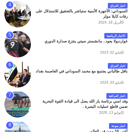
اخبار العراق
السوداني: الأجهزة الأمنية ستباشر بالتحقيق للاستدلال على
رفات كايلا مولر
أبريل 18, 2024
الاخبار الرياضية
غوارديولا يعود.. مانشستر سيتي ينتزع صدارة الدوري
مايو 02, 2023
اخبار العراق
بافل طالباني يجتمع مع محمد السوداني في العاصمة بغداد
مايو 03, 2024
اخبار العراقية
وفد امني برئاسة يار الله يصل الى قيادة القوة البحرية
ضمن قاطع عمليات البصرة .
يوليو 13, 2026
اخبار منوعة
أغنى 10 مدن في العالم