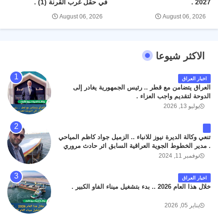
2027 .
في حقل غرب القرنة (1) .
August 06, 2026
August 06, 2026
الاكثر شيوعا
اخبار العراق
العراق يتضامن مع قطر .. رئيس الجمهورية يغادر إلى
الدوحة لتقديم واجب العزاء .
يوليو 13, 2026
تنعي وكالة الديرة نيوز للانباء .. الزميل جواد كاظم المياحي
. مدير الخطوط الجوية العراقية السابق اثر حادث مروري
داخل مطار البصرة الدولي اليوم الاثنين على الطريق
نوفمبر 11, 2024
المؤدي من البوابة الرئيسة الى صالة المسافرين . حيث
كان سبب الحادث يعود لتصادم عجلته مع عجلة نوع كيا بنكو
اخبار العراق
تابعة لشركة الهلال الماسكة لإعمار مطار البصرة الدولي .
خلال هذا العام 2026 .. بدء بتشغيل ميناء الفاو الكبير .
سائلين الله عز وجل ان يتغمد الفقيد بواسع رحمته ، و انا
لله وانا اليه راجعون .
يناير 05, 2026