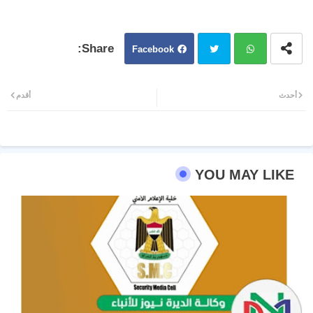
Facebook
Twit
Wh
أحدث
أقدم
ter
atsa
pp
YOU MAY LIKE