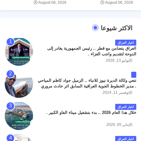
August 06, 2026
August 06, 2026
الاكثر شيوعا
اخبار العراق
العراق يتضامن مع قطر .. رئيس الجمهورية يغادر إلى
الدوحة لتقديم واجب العزاء .
يوليو 13, 2026
تنعي وكالة الديرة نيوز للانباء .. الزميل جواد كاظم المياحي
. مدير الخطوط الجوية العراقية السابق اثر حادث مروري
داخل مطار البصرة الدولي اليوم الاثنين على الطريق
نوفمبر 11, 2024
المؤدي من البوابة الرئيسة الى صالة المسافرين . حيث
كان سبب الحادث يعود لتصادم عجلته مع عجلة نوع كيا بنكو
اخبار العراق
تابعة لشركة الهلال الماسكة لإعمار مطار البصرة الدولي .
خلال هذا العام 2026 .. بدء بتشغيل ميناء الفاو الكبير .
سائلين الله عز وجل ان يتغمد الفقيد بواسع رحمته ، و انا
لله وانا اليه راجعون .
يناير 05, 2026
اخبار العراق