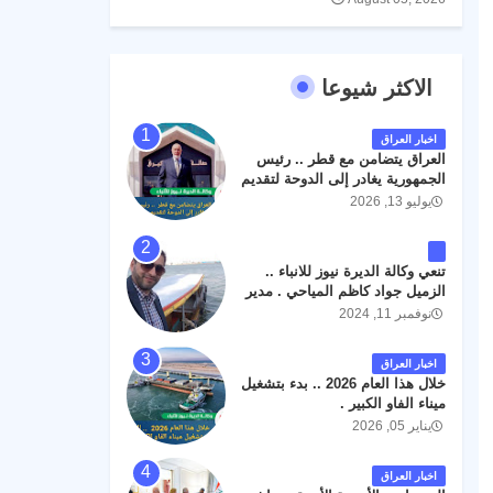
الاكثر شيوعا
اخبار العراق
العراق يتضامن مع قطر .. رئيس
الجمهورية يغادر إلى الدوحة لتقديم
واجب العزاء .
يوليو 13, 2026
تنعي وكالة الديرة نيوز للانباء ..
الزميل جواد كاظم المياحي . مدير
الخطوط الجوية العراقية السابق
نوفمبر 11, 2024
اثر حادث مروري داخل مطار
البصرة الدولي اليوم الاثنين على
اخبار العراق
الطريق المؤدي من البوابة
خلال هذا العام 2026 .. بدء بتشغيل
الرئيسة الى صالة المسافرين .
ميناء الفاو الكبير .
حيث كان سبب الحادث يعود
يناير 05, 2026
لتصادم عجلته مع عجلة نوع كيا بنكو
تابعة لشركة الهلال الماسكة لإعمار
مطار البصرة الدولي . سائلين الله
اخبار العراق
عز وجل ان يتغمد الفقيد بواسع