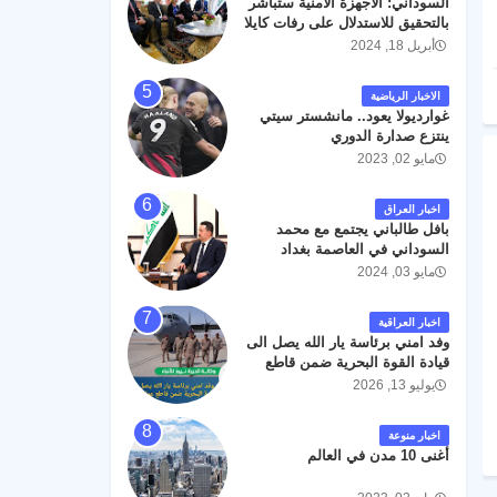
السوداني: الأجهزة الأمنية ستباشر
رحمته ، و انا لله وانا اليه راجعون .
بالتحقيق للاستدلال على رفات كايلا
مولر
أبريل 18, 2024
الاخبار الرياضية
غوارديولا يعود.. مانشستر سيتي
ينتزع صدارة الدوري
مايو 02, 2023
اخبار العراق
بافل طالباني يجتمع مع محمد
السوداني في العاصمة بغداد
مايو 03, 2024
اخبار العراقية
وفد امني برئاسة يار الله يصل الى
قيادة القوة البحرية ضمن قاطع
عمليات البصرة .
يوليو 13, 2026
اخبار منوعة
أغنى 10 مدن في العالم