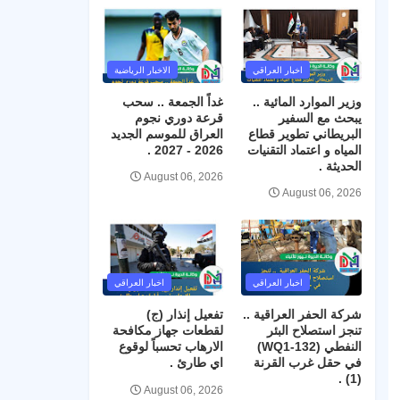
اخبار العراقي
الاخبار الرياضية
وزير الموارد المائية ..
غداً الجمعة .. سحب
يبحث مع السفير
قرعة دوري نجوم
البريطاني تطوير قطاع
العراق للموسم الجديد
المياه و اعتماد التقنيات
2026 - 2027 .
الحديثة .
August 06, 2026
August 06, 2026
اخبار العراقي
اخبار العراقي
شركة الحفر العراقية ..
تفعيل إنذار (ج)
تنجز استصلاح البئر
لقطعات جهاز مكافحة
النفطي (WQ1-132)
الارهاب تحسباً لوقوع
في حقل غرب القرنة
اي طارئ .
(1) .
August 06, 2026