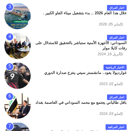
كان سبب الحادث يعود لتصادم عجلته مع عجلة نوع كيا بنكو
اخبار العراق
تابعة لشركة الهلال الماسكة لإعمار مطار البصرة الدولي .
خلال هذا العام 2026 .. بدء بتشغيل ميناء الفاو الكبير .
سائلين الله عز وجل ان يتغمد الفقيد بواسع رحمته ، و انا
لله وانا اليه راجعون .
يناير 05, 2026
اخبار العراق
السوداني: الأجهزة الأمنية ستباشر بالتحقيق للاستدلال على
رفات كايلا مولر
أبريل 18, 2024
الاخبار الرياضية
غوارديولا يعود.. مانشستر سيتي ينتزع صدارة الدوري
مايو 02, 2023
اخبار العراق
بافل طالباني يجتمع مع محمد السوداني في العاصمة بغداد
مايو 03, 2024
اخبار العراقية