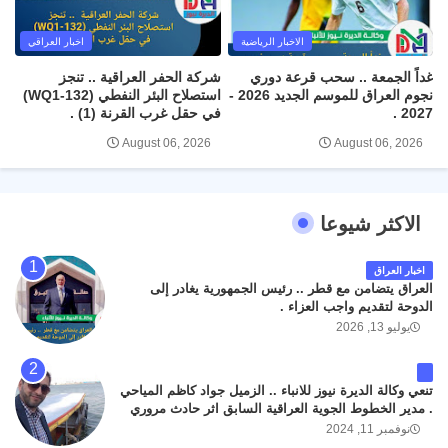
الاخبار الرياضية
اخبار العراقي
غداً الجمعة .. سحب قرعة دوري
شركة الحفر العراقية .. تنجز
نجوم العراق للموسم الجديد 2026 -
استصلاح البئر النفطي (WQ1-132)
2027 .
في حقل غرب القرنة (1) .
August 06, 2026
August 06, 2026
الاكثر شيوعا
اخبار العراق
العراق يتضامن مع قطر .. رئيس الجمهورية يغادر إلى
الدوحة لتقديم واجب العزاء .
يوليو 13, 2026
تنعي وكالة الديرة نيوز للانباء .. الزميل جواد كاظم المياحي
. مدير الخطوط الجوية العراقية السابق اثر حادث مروري
داخل مطار البصرة الدولي اليوم الاثنين على الطريق
نوفمبر 11, 2024
المؤدي من البوابة الرئيسة الى صالة المسافرين . حيث