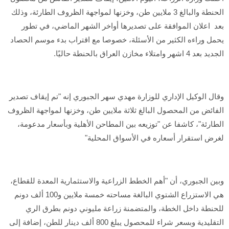
الحنطة والبالغ 3 ملايين طن، وخزنها لمواجهة الظروف الطارئة، وذلك
بعد اعلان الموافقة على تصديرها أواخر الشهر الماضي، في تطور
يحمل وراءه الكثير من الأسئلة، خصوصا مع اقتراب بدء موسم الحصاد
الجديد بعد 4 اشهر وامتلاء مخازن العراق بالحنطة حاليًا.
وقال الوكيل الإداري للوزارة مهدي سهر الجبوري إنه "تم إيقاف تصدير
الفائض من المحصول البالغ ثلاثة ملايين طن، وخزنها لمواجهة الظروف
الطارئة"، كاشفا عن "توزيعه بين المطاحن الأهلية وبأسعار مدعومة،
لغرض استقرار أسعاره في الأسواق المحلية"
وبين الجبوري، أن "أهم الخطط الزراعية والاستثمارية المعدة للقطاع،
هي الاستزراع الشتوي البالغة مساحته خمسة ملايين و100 ألف دونم
للحنطة داخل الخطة، والمتضمنة زراعة مليوني دونم بطرق الري
التقليدية وبسعر شراء للمحصول يبلغ 800 ألف دينار للطن، إضافة إلى