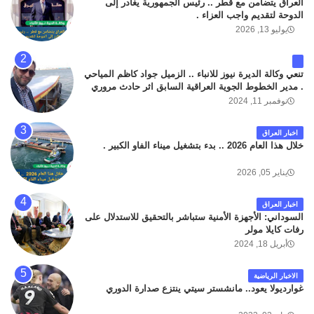
العراق يتضامن مع قطر .. رئيس الجمهورية يغادر إلى
الدوحة لتقديم واجب العزاء .
يوليو 13, 2026
تنعي وكالة الديرة نيوز للانباء .. الزميل جواد كاظم المياحي
. مدير الخطوط الجوية العراقية السابق اثر حادث مروري
داخل مطار البصرة الدولي اليوم الاثنين على الطريق
نوفمبر 11, 2024
المؤدي من البوابة الرئيسة الى صالة المسافرين . حيث
كان سبب الحادث يعود لتصادم عجلته مع عجلة نوع كيا بنكو
اخبار العراق
تابعة لشركة الهلال الماسكة لإعمار مطار البصرة الدولي .
خلال هذا العام 2026 .. بدء بتشغيل ميناء الفاو الكبير .
سائلين الله عز وجل ان يتغمد الفقيد بواسع رحمته ، و انا
لله وانا اليه راجعون .
يناير 05, 2026
اخبار العراق
السوداني: الأجهزة الأمنية ستباشر بالتحقيق للاستدلال على
رفات كايلا مولر
أبريل 18, 2024
الاخبار الرياضية
غوارديولا يعود.. مانشستر سيتي ينتزع صدارة الدوري