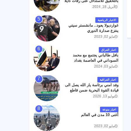
بالتحقيق للاستدلال على رفات كايلا
مولر
أبريل 18, 2024
الاخبار الرياضية
غوارديولا يعود.. مانشستر سيتي
ينتزع صدارة الدوري
مايو 02, 2023
اخبار العراق
بافل طالباني يجتمع مع محمد
السوداني في العاصمة بغداد
مايو 03, 2024
اخبار العراقية
وفد امني برئاسة يار الله يصل الى
قيادة القوة البحرية ضمن قاطع
عمليات البصرة .
يوليو 13, 2026
اخبار منوعة
أغنى 10 مدن في العالم
مايو 02, 2023