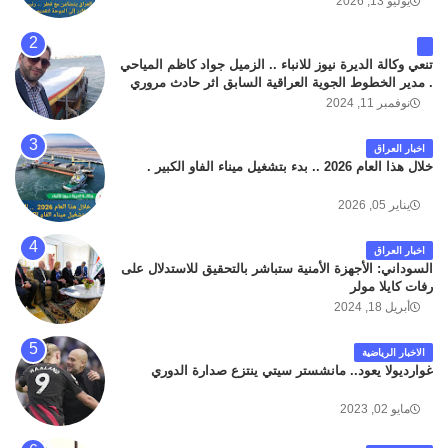
يوليو 13, 2026
تنعي وكالة الديرة نيوز للانباء .. الزميل جواد كاظم المياحي
. مدير الخطوط الجوية العراقية السابق اثر حادث مروري
داخل مطار البصرة الدولي اليوم الاثنين على الطريق
نوفمبر 11, 2024
المؤدي من البوابة الرئيسة الى صالة المسافرين . حيث
كان سبب الحادث يعود لتصادم عجلته مع عجلة نوع كيا بنكو
اخبار العراق
تابعة لشركة الهلال الماسكة لإعمار مطار البصرة الدولي .
خلال هذا العام 2026 .. بدء بتشغيل ميناء الفاو الكبير .
سائلين الله عز وجل ان يتغمد الفقيد بواسع رحمته ، و انا
لله وانا اليه راجعون .
يناير 05, 2026
اخبار العراق
السوداني: الأجهزة الأمنية ستباشر بالتحقيق للاستدلال على
رفات كايلا مولر
أبريل 18, 2024
الاخبار الرياضية
غوارديولا يعود.. مانشستر سيتي ينتزع صدارة الدوري
مايو 02, 2023