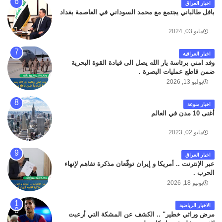
اخبار العراق
بافل طالباني يجتمع مع محمد السوداني في العاصمة بغداد
مايو 03, 2024
اخبار العراقية
وفد امني برئاسة يار الله يصل الى قيادة القوة البحرية
ضمن قاطع عمليات البصرة .
يوليو 13, 2026
اخبار منوعة
أغنى 10 مدن في العالم
مايو 02, 2023
اخبار العراق
عبر الإنترنت .. أمريكا و إيران توقّعان مذكرة تفاهم لإنهاء
الحرب .
يونيو 18, 2026
الاخبار الرياضية
مرض وراثي خطير" .. الكشف عن المشكة التي أرعبت