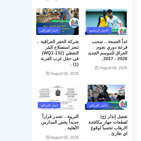
الاخبار الرياضية
اخبار العراقي
غداً الجمعة .. سحب
شركة الحفر العراقية ..
قرعة دوري نجوم
تنجز استصلاح البئر
العراق للموسم الجديد
النفطي (WQ1-132)
2026 - 2027 .
في حقل غرب القرنة
(1) .
August 06, 2026
August 06, 2026
اخبار العراقي
اخبار العراقية
تفعيل إنذار (ج)
التربية .. تصدر قراراً
لقطعات جهاز مكافحة
جديداً يخص المدارس
الارهاب تحسباً لوقوع
الأهلية .
اي طارئ .
August 05, 2026