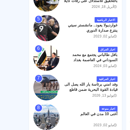
بالتحقيق للاستدلال على رفات كايلا
مولر
أبريل 18, 2024
الاخبار الرياضية
غوارديولا يعود.. مانشستر سيتي
ينتزع صدارة الدوري
مايو 02, 2023
اخبار العراق
بافل طالباني يجتمع مع محمد
السوداني في العاصمة بغداد
مايو 03, 2024
اخبار العراقية
وفد امني برئاسة يار الله يصل الى
قيادة القوة البحرية ضمن قاطع
عمليات البصرة .
يوليو 13, 2026
اخبار منوعة
أغنى 10 مدن في العالم
مايو 02, 2023