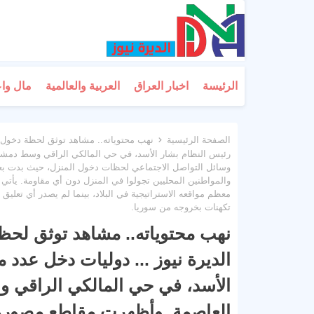
الرئيسة
اخبار العراق
العربية والعالمية
مال وا
الصفحة الرئيسية
نهب محتوياته.. مشاهد توثق لحظة دخول س
رئيس النظام بشار الأسد، في حي المالكي الراقي وسط دمشق
وسائل التواصل الاجتماعي لحظات دخول المنزل، حيث بدت بعض
والمواطنين المحليين تجولوا في المنزل دون أي مقاومة. يأت
معظم مواقعه الاستراتيجية في البلاد، بينما لم يصدر أي تعلي
تكهنات بخروجه من سوريا.
نهب محتوياته.. مشاهد توثق لح
الديرة نيوز ... دوليات دخل عدد
الأسد، في حي المالكي الراقي 
العاصمة. وأظهرت مقاطع مصورة 