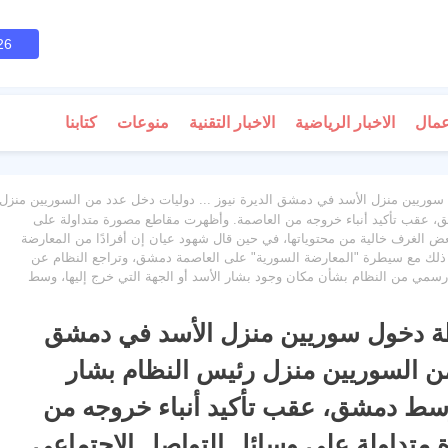
26
عمال
الاخبار الرياضية
الاخبار التقنية
منوعات
كتابنا
وريين منزل الأسد في دمشق الديرة نيوز ... دوليات دخل عدد من السوريين منزل
، عقب تأكيد أنباء خروجه من العاصمة. وأظهرت مقاطع مصورة متداولة على
 الغرف خالية من محتوياتها، في حين قال شهود عيان إن أفرادًا من المعارضة
ي ذلك مع سيطرة "المعارضة السورية" على العاصمة دمشق، وتراجع النظام عن
ق رسمي من النظام بشأن مكان وجود بشار الأسد أو الجهة التي خرج إليها، وسط
ظة دخول سوريين منزل الأسد في دمشق
 من السوريين منزل رئيس النظام بشار
وسط دمشق، عقب تأكيد أنباء خروجه من
متداولة على وسائل التواصل الاجتماعي