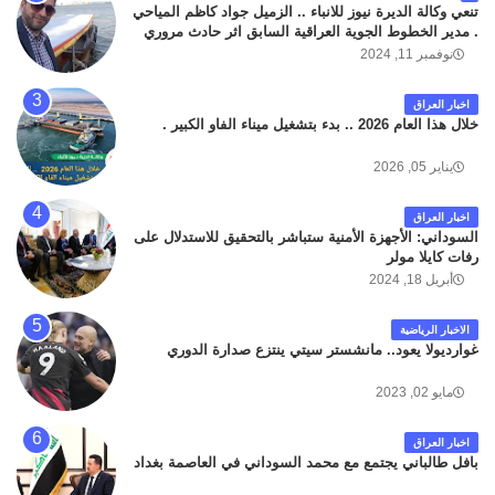
تنعي وكالة الديرة نيوز للانباء .. الزميل جواد كاظم المياحي
. مدير الخطوط الجوية العراقية السابق اثر حادث مروري
داخل مطار البصرة الدولي اليوم الاثنين على الطريق
نوفمبر 11, 2024
المؤدي من البوابة الرئيسة الى صالة المسافرين . حيث
كان سبب الحادث يعود لتصادم عجلته مع عجلة نوع كيا بنكو
اخبار العراق
تابعة لشركة الهلال الماسكة لإعمار مطار البصرة الدولي .
خلال هذا العام 2026 .. بدء بتشغيل ميناء الفاو الكبير .
سائلين الله عز وجل ان يتغمد الفقيد بواسع رحمته ، و انا
لله وانا اليه راجعون .
يناير 05, 2026
اخبار العراق
السوداني: الأجهزة الأمنية ستباشر بالتحقيق للاستدلال على
رفات كايلا مولر
أبريل 18, 2024
الاخبار الرياضية
غوارديولا يعود.. مانشستر سيتي ينتزع صدارة الدوري
مايو 02, 2023
اخبار العراق
بافل طالباني يجتمع مع محمد السوداني في العاصمة بغداد