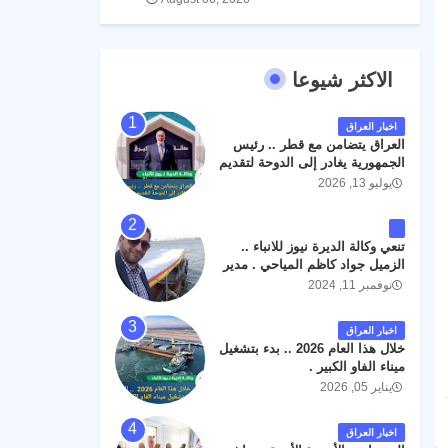
الاكثر شيوعا
اخبار العراق
العراق يتضامن مع قطر .. رئيس
الجمهورية يغادر إلى الدوحة لتقديم
واجب العزاء .
يوليو 13, 2026
تنعي وكالة الديرة نيوز للانباء ..
الزميل جواد كاظم المياحي . مدير
الخطوط الجوية العراقية السابق
نوفمبر 11, 2024
اثر حادث مروري داخل مطار
البصرة الدولي اليوم الاثنين على
اخبار العراق
الطريق المؤدي من البوابة
خلال هذا العام 2026 .. بدء بتشغيل
الرئيسة الى صالة المسافرين .
ميناء الفاو الكبير .
حيث كان سبب الحادث يعود
يناير 05, 2026
لتصادم عجلته مع عجلة نوع كيا بنكو
تابعة لشركة الهلال الماسكة لإعمار
مطار البصرة الدولي . سائلين الله
اخبار العراق
عز وجل ان يتغمد الفقيد بواسع