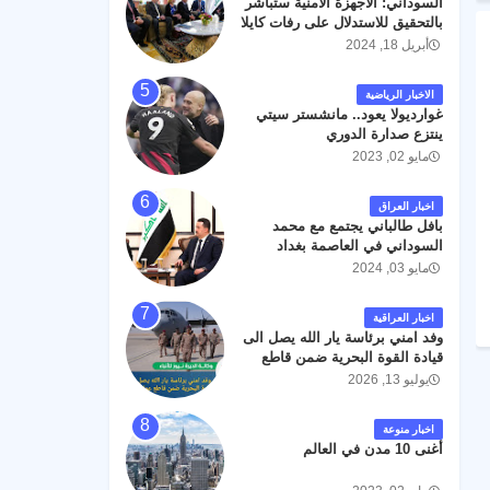
السوداني: الأجهزة الأمنية ستباشر
رحمته ، و انا لله وانا اليه راجعون .
بالتحقيق للاستدلال على رفات كايلا
مولر
أبريل 18, 2024
الاخبار الرياضية
غوارديولا يعود.. مانشستر سيتي
ينتزع صدارة الدوري
مايو 02, 2023
اخبار العراق
بافل طالباني يجتمع مع محمد
السوداني في العاصمة بغداد
مايو 03, 2024
اخبار العراقية
وفد امني برئاسة يار الله يصل الى
قيادة القوة البحرية ضمن قاطع
عمليات البصرة .
يوليو 13, 2026
اخبار منوعة
أغنى 10 مدن في العالم