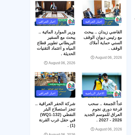
اخبار العراقية
اخبار العراقي
القاضي زيدان .. يبحث
وزير الموارد المائية ..
مع رئيس ديوان الوقف
يبحث مع السفير
السني حماية أملاك
البريطاني تطوير قطاع
الوقف .
المياه و اعتماد التقنيات
الحديثة .
August 06, 2026
August 06, 2026
الاخبار الرياضية
اخبار العراقي
غداً الجمعة .. سحب
شركة الحفر العراقية ..
قرعة دوري نجوم
تنجز استصلاح البئر
العراق للموسم الجديد
النفطي (WQ1-132)
2026 - 2027 .
في حقل غرب القرنة
(1) .
August 06, 2026
August 06, 2026