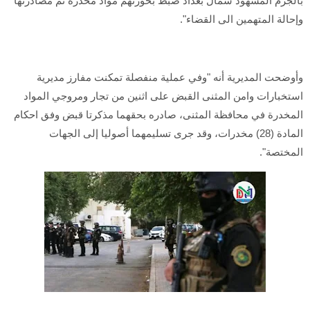
بالجرم المشهود شمال بغداد ضبط بحوزتهم مواد مخدرة تم مصادرتها
وإحالة المتهمين الى القضاء".
وأوضحت المديرية أنه "وفي عملية منفصلة تمكنت مفارز مديرية
استخبارات وامن المثنى القبض على اثنين من تجار ومروجي المواد
المخدرة في محافظة المثنى، صادره بحقهما مذكرتا قبض وفق احكام
المادة (28) مخدرات، وقد جرى تسليمهما أصوليا إلى الجهات
المختصة".