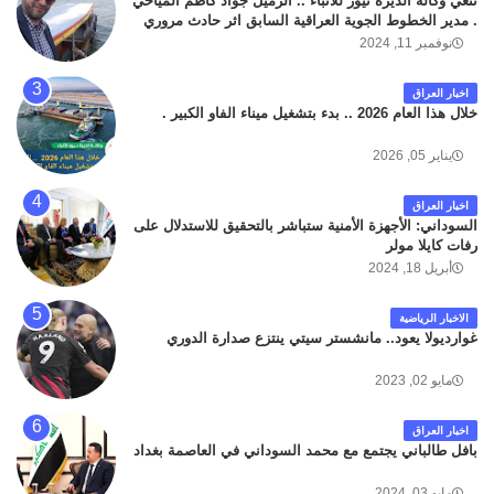
تنعي وكالة الديرة نيوز للانباء .. الزميل جواد كاظم المياحي
. مدير الخطوط الجوية العراقية السابق اثر حادث مروري
داخل مطار البصرة الدولي اليوم الاثنين على الطريق
نوفمبر 11, 2024
المؤدي من البوابة الرئيسة الى صالة المسافرين . حيث
كان سبب الحادث يعود لتصادم عجلته مع عجلة نوع كيا بنكو
اخبار العراق
تابعة لشركة الهلال الماسكة لإعمار مطار البصرة الدولي .
خلال هذا العام 2026 .. بدء بتشغيل ميناء الفاو الكبير .
سائلين الله عز وجل ان يتغمد الفقيد بواسع رحمته ، و انا
لله وانا اليه راجعون .
يناير 05, 2026
اخبار العراق
السوداني: الأجهزة الأمنية ستباشر بالتحقيق للاستدلال على
رفات كايلا مولر
أبريل 18, 2024
الاخبار الرياضية
غوارديولا يعود.. مانشستر سيتي ينتزع صدارة الدوري
مايو 02, 2023
اخبار العراق
بافل طالباني يجتمع مع محمد السوداني في العاصمة بغداد
مايو 03, 2024