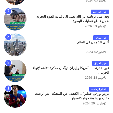
مايو 03, 2024
اخبار العراقية
وفد امني برئاسة يار الله يصل الى قيادة القوة البحرية
ضمن قاطع عمليات البصرة .
يوليو 13, 2026
اخبار منوعة
أغنى 10 مدن في العالم
مايو 02, 2023
اخبار العراق
عبر الإنترنت .. أمريكا و إيران توقّعان مذكرة تفاهم لإنهاء
الحرب .
يونيو 18, 2026
الاخبار الرياضية
مرض وراثي خطير" .. الكشف عن المشكة التي أرعبت
لاعب برشلونة جواو كانسيلو
مارس 20, 2024