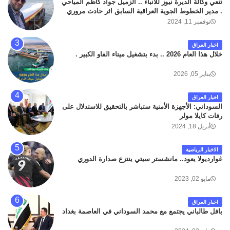
تنعي وكالة الديرة نيوز للانباء .. الزميل جواد كاظم المياحي
. مدير الخطوط الجوية العراقية السابق اثر حادث مروري
داخل مطار البصرة الدولي اليوم الاثنين على الطريق
نوفمبر 11, 2024
المؤدي من البوابة الرئيسة الى صالة المسافرين . حيث
كان سبب الحادث يعود لتصادم عجلته مع عجلة نوع كيا بنكو
اخبار العراق
تابعة لشركة الهلال الماسكة لإعمار مطار البصرة الدولي .
خلال هذا العام 2026 .. بدء بتشغيل ميناء الفاو الكبير .
سائلين الله عز وجل ان يتغمد الفقيد بواسع رحمته ، و انا
لله وانا اليه راجعون .
يناير 05, 2026
اخبار العراق
السوداني: الأجهزة الأمنية ستباشر بالتحقيق للاستدلال على
رفات كايلا مولر
أبريل 18, 2024
الاخبار الرياضية
غوارديولا يعود.. مانشستر سيتي ينتزع صدارة الدوري
مايو 02, 2023
اخبار العراق
بافل طالباني يجتمع مع محمد السوداني في العاصمة بغداد