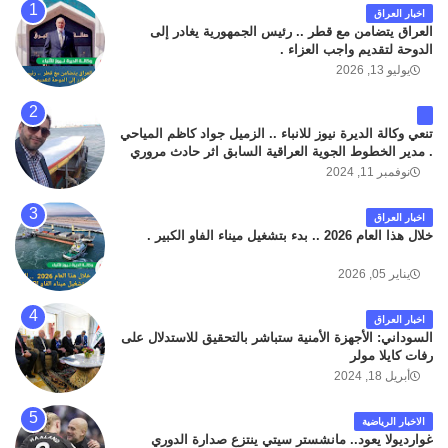
اخبار العراق
العراق يتضامن مع قطر .. رئيس الجمهورية يغادر إلى
الدوحة لتقديم واجب العزاء .
يوليو 13, 2026
تنعي وكالة الديرة نيوز للانباء .. الزميل جواد كاظم المياحي
. مدير الخطوط الجوية العراقية السابق اثر حادث مروري
داخل مطار البصرة الدولي اليوم الاثنين على الطريق
نوفمبر 11, 2024
المؤدي من البوابة الرئيسة الى صالة المسافرين . حيث
كان سبب الحادث يعود لتصادم عجلته مع عجلة نوع كيا بنكو
اخبار العراق
تابعة لشركة الهلال الماسكة لإعمار مطار البصرة الدولي .
خلال هذا العام 2026 .. بدء بتشغيل ميناء الفاو الكبير .
سائلين الله عز وجل ان يتغمد الفقيد بواسع رحمته ، و انا
لله وانا اليه راجعون .
يناير 05, 2026
اخبار العراق
السوداني: الأجهزة الأمنية ستباشر بالتحقيق للاستدلال على
رفات كايلا مولر
أبريل 18, 2024
الاخبار الرياضية
غوارديولا يعود.. مانشستر سيتي ينتزع صدارة الدوري