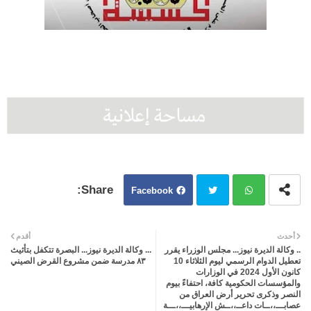
Facebook
Twit
Wh
أحدث
أقدم
.. وكالة الديرة نيوز... مجلس الوزراء يقرر
... وكالة الديرة نيوز... البصرة تتكفل بتأثيث
ter
atsa
تعطيل الدوام الرسمي ليوم الثلاثاء 10
٨٣ مدرسة ضمن مشروع القرض الصيني
كانون الأول 2024 في الوزارات
والمؤسسات الحكومية كافة، احتفاءً بيوم
pp
النصر وذكرى تحرير أرض العراق من
عصابـــ،،ــات داعــ،،ــش الإرهابيـــ،،ـــة