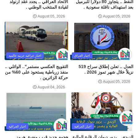
النفط .. يتجاوز 80 دولاراً للبرميل
الاتحاد العراقي .. يجدد عقد آرنولد
بعد استهداف ناقلة سعودية .
لقيادة المنتخب الوطني .
August 05, 2026
August 05, 2026
اخبار العراق
اخبار عراقيه عربيه عالميه
العدل .. تعلن إطلاق سراح 519
التفويج العكسي مستمر".. الوائلي ..
نزيلاً خلال شهر تموز 2026 .
منفذ زرباطية يستحوذ على 60% من
حركة الزائرين .
August 05, 2026
August 04, 2026
اخبار العراقية
اخبار العراقية
الزيدي .. يزور ديوان الرقابة المالية
هجوم جديد قرب مضيق هرمز