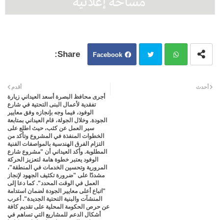
Facebook
Twit
Wh
أحدث
أقدم
أجرى محافظ البصرة أسعد العيداني زيارة
ter
atsa
تفقدية لأعمال البنى التحتية في شارع
الوفود، فيما وجه بإنجازه وفق معايير
الجودة. وخلال الجولة، قام العيداني بمتابعة
pp
سير العمل عن كثب، حيث اطلع على
الخطوات المنفذة في المشروع وتأكد من
التزام الفرق الهندسية بالمواصفات الفنية
المطلوبة. وأكد العيداني أن "مشروع شارع
الوفود يعتبر خطوة هامة لتعزيز الحركة
المرورية وتحسين الخدمات في المنطقة"،
مشددًا على "ضرورة تكثيف الجهود لإنجاز
العمل في الوقت المحدد". كما دعا إلى
"اتباع أعلى معايير الجودة لضمان استدامة
المنشآت والبنية التحتية الجديدة". أعرب
عن حرص الحكومة المحلية على تقديم كافة
أشكال الدعم للمشاريع التي تساهم في