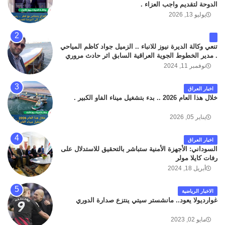
الدوحة لتقديم واجب العزاء .
يوليو 13, 2026
تنعي وكالة الديرة نيوز للانباء .. الزميل جواد كاظم المياحي
. مدير الخطوط الجوية العراقية السابق اثر حادث مروري
داخل مطار البصرة الدولي اليوم الاثنين على الطريق
نوفمبر 11, 2024
المؤدي من البوابة الرئيسة الى صالة المسافرين . حيث
كان سبب الحادث يعود لتصادم عجلته مع عجلة نوع كيا بنكو
اخبار العراق
تابعة لشركة الهلال الماسكة لإعمار مطار البصرة الدولي .
خلال هذا العام 2026 .. بدء بتشغيل ميناء الفاو الكبير .
سائلين الله عز وجل ان يتغمد الفقيد بواسع رحمته ، و انا
لله وانا اليه راجعون .
يناير 05, 2026
اخبار العراق
السوداني: الأجهزة الأمنية ستباشر بالتحقيق للاستدلال على
رفات كايلا مولر
أبريل 18, 2024
الاخبار الرياضية
غوارديولا يعود.. مانشستر سيتي ينتزع صدارة الدوري
مايو 02, 2023