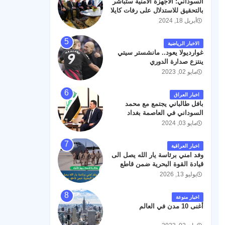
السوداني: الأجهزة الأمنية ستباشر
رحمته ، و انا لله وانا اليه راجعون .
بالتحقيق للاستدلال على رفات كايلا
مولر
أبريل 18, 2024
الاخبار الرياضية
غوارديولا يعود.. مانشستر سيتي
ينتزع صدارة الدوري
مايو 02, 2023
اخبار العراق
بافل طالباني يجتمع مع محمد
السوداني في العاصمة بغداد
مايو 03, 2024
اخبار العراقية
وفد امني برئاسة يار الله يصل الى
قيادة القوة البحرية ضمن قاطع
عمليات البصرة .
يوليو 13, 2026
اخبار منوعة
أغنى 10 مدن في العالم