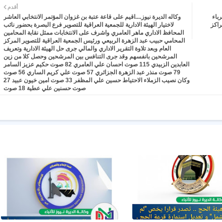
أقدم
رباء
وكاله الديرة نيوز....اقيم على قاعة عتبة بن غزوان المؤتمر الانتخابي العاشر
راكز
لاختيار الهيئة الادارية للجمعية العراقية للتصوير فرع البصرة بحضور نائب
المحافظ الاداري ماهر العامري واشرف على الانتخابات ممثل نقابة المحامين
المحامي حبيب عبد الزهرة الربيعي ورئيس الجمعية العراقية للتصوير المركز
العام وبعد تلاوة التقرير الاداري والمالي جرى حل الهيئة الادارية وتعريف
المرشحين بانفسهم وقد جرى التنافس بين المرشحين وحصل كلا من زين
العابدين الزبيدي 115 صوت احسان علي العامري 82 صوت حكيم عزيز السامر
79 صوت منذر عبد الزهرة الجزائري 57 صوت علي كريم الساري 56 صوت
وكان نصيب الزملاء الاحتياط حسين علي المظفر 33 صوت امين خيون عبيد 27
صوت حسنين علي عطية 18 صوت