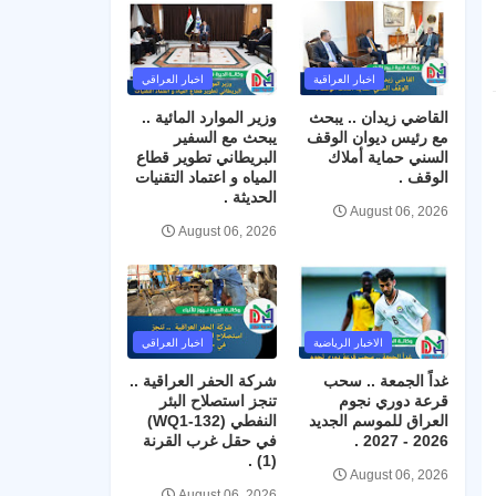
اخبار العراقية
اخبار العراقي
القاضي زيدان .. يبحث
وزير الموارد المائية ..
مع رئيس ديوان الوقف
يبحث مع السفير
السني حماية أملاك
البريطاني تطوير قطاع
الوقف .
المياه و اعتماد التقنيات
الحديثة .
August 06, 2026
August 06, 2026
الاخبار الرياضية
اخبار العراقي
غداً الجمعة .. سحب
شركة الحفر العراقية ..
قرعة دوري نجوم
تنجز استصلاح البئر
العراق للموسم الجديد
النفطي (WQ1-132)
2026 - 2027 .
في حقل غرب القرنة
(1) .
August 06, 2026
August 06, 2026