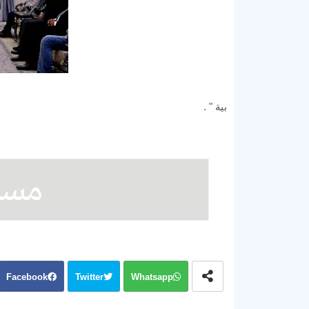
بية " .
Facebook
Twitter
Whatsapp