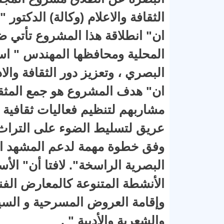
الثقافة والاعلام (وكالة) الدكت
ان" انطلاقة هذا المشروع تأتي ض
المحلية ومحافظها المهندس " اسعد 
البصري ، وتعزيز دور الثقافة وال
ان" هدف المشروع هو جمع المثقفي
مشاربهم لتنظيم فعاليات ثقافية
عريق لتسليط الضوء على التراث ا
وفق خطوة مهمة لدعم المشهد الثق
البصرية الراسخة". لافتا أن" ال
الأنشطة المتنوعة كالمعارض الفن
وإقامة العروض المسرحية و السينم
والشعرية والأدبية " .