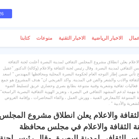
26
عمال
الاخبار الرياضية
الاخبار التقنية
منوعات
كتابنا
والاعلام يعلن انطلاق مشروع المجلس الثقافي لمدينة البصرة أعلنت لجنة الثقافة
ثقافي لمدينة البصرة. وقال رئيس لجنة الثقافة والاعلام (وكالة) الدكتور "عقيل
تأتي ضمن إطار التوجه العام لحكومة البصرة المحلية ومحافظها المهندس " اسعد
ور الثقافة والادب والشعر والفن في المدينة. واكد الفريجي ان" هدف المشروع هو جمع
يم فعاليات ثقافية وشعرية وفنية متنوعة بطابع بصري وحضاري عريق لتسليط الضوء
مهمة لدعم المشهد الثقافي في البصرة ، وتعزيز الهوية الثقافية البصرية الراسخة".
 المتنوعة كالمعارض الفنية ، وورش العمل ، والقاء المحاضرات ، وإقامة العروض
عرية والأدبية " .
 الثقافة والاعلام يعلن انطلاق مشروع المجلس
نة الثقافة والاعلام في مجلس محافظة
 الثقافي لمدينة البصرة. وقال رئيس لجنة