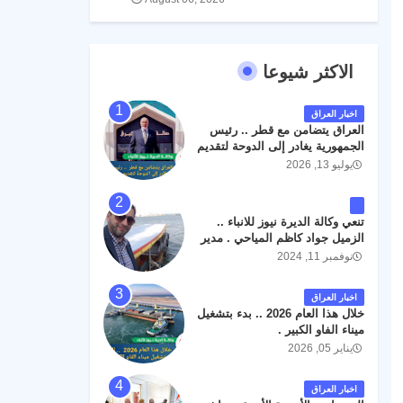
الاكثر شيوعا
اخبار العراق
العراق يتضامن مع قطر .. رئيس
الجمهورية يغادر إلى الدوحة لتقديم
واجب العزاء .
يوليو 13, 2026
تنعي وكالة الديرة نيوز للانباء ..
الزميل جواد كاظم المياحي . مدير
الخطوط الجوية العراقية السابق
نوفمبر 11, 2024
اثر حادث مروري داخل مطار
البصرة الدولي اليوم الاثنين على
اخبار العراق
الطريق المؤدي من البوابة
خلال هذا العام 2026 .. بدء بتشغيل
الرئيسة الى صالة المسافرين .
ميناء الفاو الكبير .
حيث كان سبب الحادث يعود
يناير 05, 2026
لتصادم عجلته مع عجلة نوع كيا بنكو
تابعة لشركة الهلال الماسكة لإعمار
مطار البصرة الدولي . سائلين الله
اخبار العراق
عز وجل ان يتغمد الفقيد بواسع