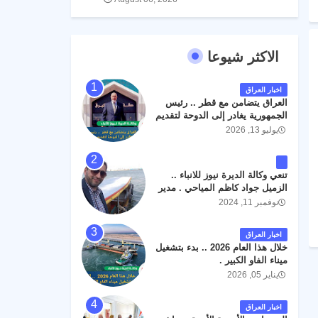
الاكثر شيوعا
اخبار العراق
العراق يتضامن مع قطر .. رئيس
الجمهورية يغادر إلى الدوحة لتقديم
واجب العزاء .
يوليو 13, 2026
تنعي وكالة الديرة نيوز للانباء ..
الزميل جواد كاظم المياحي . مدير
الخطوط الجوية العراقية السابق
نوفمبر 11, 2024
اثر حادث مروري داخل مطار
البصرة الدولي اليوم الاثنين على
اخبار العراق
الطريق المؤدي من البوابة
خلال هذا العام 2026 .. بدء بتشغيل
الرئيسة الى صالة المسافرين .
ميناء الفاو الكبير .
حيث كان سبب الحادث يعود
يناير 05, 2026
لتصادم عجلته مع عجلة نوع كيا بنكو
تابعة لشركة الهلال الماسكة لإعمار
مطار البصرة الدولي . سائلين الله
اخبار العراق
عز وجل ان يتغمد الفقيد بواسع