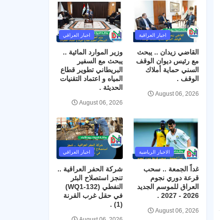
اخبار العراقية
اخبار العراقي
القاضي زيدان .. يبحث
وزير الموارد المائية ..
مع رئيس ديوان الوقف
يبحث مع السفير
السني حماية أملاك
البريطاني تطوير قطاع
الوقف .
المياه و اعتماد التقنيات
الحديثة .
August 06, 2026
August 06, 2026
الاخبار الرياضية
اخبار العراقي
غداً الجمعة .. سحب
شركة الحفر العراقية ..
قرعة دوري نجوم
تنجز استصلاح البئر
العراق للموسم الجديد
النفطي (WQ1-132)
2026 - 2027 .
في حقل غرب القرنة
(1) .
August 06, 2026
August 06, 2026