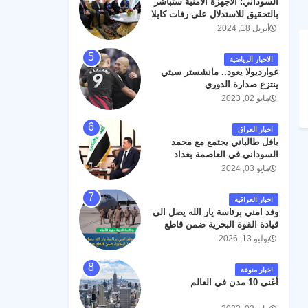
السوداني: الأجهزة الأمنية ستباشر
رحمته ، و انا لله وانا اليه راجعون .
بالتحقيق للاستدلال على رفات كايلا
مولر
أبريل 18, 2024
الاخبار الرياضية
غوارديولا يعود.. مانشستر سيتي
ينتزع صدارة الدوري
مايو 02, 2023
اخبار العراق
بافل طالباني يجتمع مع محمد
السوداني في العاصمة بغداد
مايو 03, 2024
اخبار العراقية
وفد امني برئاسة يار الله يصل الى
قيادة القوة البحرية ضمن قاطع
عمليات البصرة .
يوليو 13, 2026
اخبار منوعة
أغنى 10 مدن في العالم