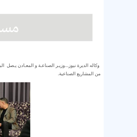
وكاله الديرة نيوز...وزيـر الصناعـة و المعـادن يـصل 
من المشاريع الصناعية.