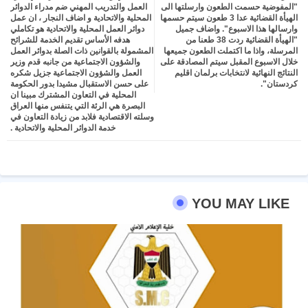
"المفوضية حسمت الطعون وارسلتها الى
العمل والتدريب المهني ضم مدراء الدوائر
الهيأة القضائية عدا 3 طعون سيتم حسمها
المحلية والاتحادية و اضاف النجار ، ان عمل
وارسالها هذا الاسبوع". واضاف جميل
دوائر العمل المحلية والاتحادية هو تكاملي
"الهيأة القضائية ردت 38 طعنا من
هدفه الأساس تقديم الخدمة للشرائح
المرسلة، واذا ما اكتملت الطعون جميعها
المشمولة بالقوانين ذات الصلة بدوائر العمل
خلال الاسبوع المقبل سيتم المصادقة على
والشؤون الاجتماعية من جانبه قدم وزير
النتائج النهائية لانتخابات برلمان اقليم
العمل والشؤون الاجتماعية جزيل شكره
كردستان".
على حسن الاستقبال مشيدا بدور الحكومة
المحلية في التعاون المشترك مبينا ان
البصرة هي الرئة التي يتنفس منها العراق
وسلته الاقتصادية فلابد من زيادة التعاون في
خدمة الدوائر المحلية والاتحادية .
YOU MAY LIKE