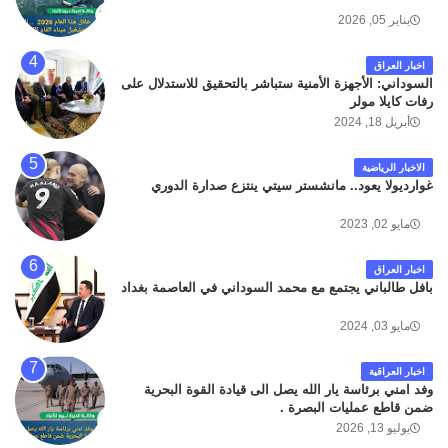
لله وانا اليه راجعون .
يناير 05, 2026
اخبار العراق
السوداني: الأجهزة الأمنية ستباشر بالتحقيق للاستدلال على
رفات كايلا مولر
أبريل 18, 2024
الاخبار الرياضية
غوارديولا يعود.. مانشستر سيتي ينتزع صدارة الدوري
مايو 02, 2023
اخبار العراق
بافل طالباني يجتمع مع محمد السوداني في العاصمة بغداد
مايو 03, 2024
اخبار العراقية
وفد امني برئاسة يار الله يصل الى قيادة القوة البحرية
ضمن قاطع عمليات البصرة .
يوليو 13, 2026