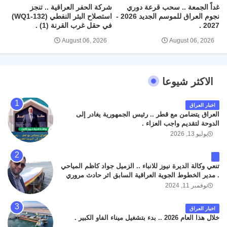
غداً الجمعة .. سحب قرعة دوري
شركة الحفر العراقية .. تنجز
نجوم العراق للموسم الجديد 2026 -
استصلاح البئر النفطي (WQ1-132)
2027 .
في حقل غرب القرنة (1) .
August 06, 2026
August 06, 2026
الاكثر شيوعا
اخبار العراق
العراق يتضامن مع قطر .. رئيس الجمهورية يغادر إلى
الدوحة لتقديم واجب العزاء .
يوليو 13, 2026
تنعي وكالة الديرة نيوز للانباء .. الزميل جواد كاظم المياحي
. مدير الخطوط الجوية العراقية السابق اثر حادث مروري
داخل مطار البصرة الدولي اليوم الاثنين على الطريق
نوفمبر 11, 2024
المؤدي من البوابة الرئيسة الى صالة المسافرين . حيث
كان سبب الحادث يعود لتصادم عجلته مع عجلة نوع كيا بنكو
اخبار العراق
تابعة لشركة الهلال الماسكة لإعمار مطار البصرة الدولي .
خلال هذا العام 2026 .. بدء بتشغيل ميناء الفاو الكبير .
سائلين الله عز وجل ان يتغمد الفقيد بواسع رحمته ، و انا