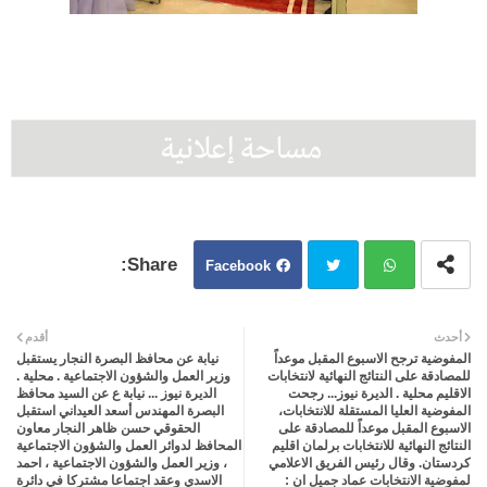
Facebook
Twit
Wh
أحدث
أقدم
المفوضية ترجح الاسبوع المقبل موعداً
نيابة عن محافظ البصرة النجار يستقبل
ter
atsa
للمصادقة على النتائج النهائية لانتخابات
وزير العمل والشؤون الاجتماعية . محلية .
الاقليم محلية . الديرة نيوز... رجحت
الديرة نيوز ... نيابة ع عن السيد محافظ
المفوضية العليا المستقلة للانتخابات،
البصرة المهندس أسعد العيداني استقبل
pp
الاسبوع المقبل موعداً للمصادقة على
الحقوقي حسن ظاهر النجار معاون
النتائج النهائية للانتخابات برلمان اقليم
المحافظ لدوائر العمل والشؤون الاجتماعية
كردستان. وقال رئيس الفريق الاعلامي
، وزير العمل والشؤون الاجتماعية ، احمد
لمفوضية الانتخابات عماد جميل ان :
الاسدي وعقد اجتماعا مشتركا في دائرة