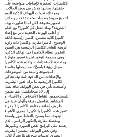
الكاميرات الصغيرة كإضافات متواضعة على
خلفيتها، بجانبها فلاش في بعض الحالات.
ومع ذلك، تحولت الهواتف الذكية اليوم
لتصبح مزودة بعدسات متعددة تخدم وظائف
تصوير متنوعة. لكن لماذا تطورت بهذه
الطريقة؟ وماذا تفعل كل كاميرا؟ مع العلم
أن أغلب الهواتف الحديثة تأتي مع إعداد
كاميرا ثلاثية تتضمن: كاميرا رئيسية فائقة
الوضوح، كاميرا مقربة، وكاميرا ذات زاوية
عريضة للغاية. الكاميرا الرئيسية هي العمود
الفقري لنظام الكاميرا في الهاتف الذكي،
وهي مصممة لتوفير تجربة تصوير متوازنة
ومتعددة الاستخدامات، وتقدم هذه الكاميرا
مجال رؤية قياسيًّ؛، مما يجعلها مناسبة
لمجموعة واسعة من الموضوعات
والإعدادات. من الناحية المثالية، تحاكي
الكاميرا الرئيسية ما تراه العين البشرية،
وأصبحت تأتي في بعض الهواتف بدقة تصل
إلى 50 ميجابكسل، مما يضمن
للمستخدمين التقاط الأشخاص أو الأشياء أو
المشاهد بتفاصيل دقيقة وألوان غنية في
ظروف إضاءة مختلفة. الكاميرا المقربة
تتميز هذه الكاميرا بالتكبير البصري للأشياء
البعيدة، مما يسمح بالتقاط صور واضحة
ومفصلة مقارنة بالتكبير الرقمي، الذي
يعتمد على البرامج لقص الصورة وتكبيرها،
وفي بعض الهواتف، يتضمن التقريب
البصري عدسات تتيح تقريبًا بصريًّا ثلاثي