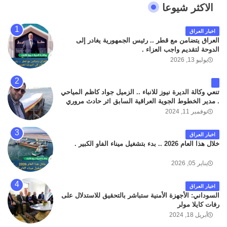
الاكثر شيوعا
اخبار العراق
العراق يتضامن مع قطر .. رئيس الجمهورية يغادر إلى
الدوحة لتقديم واجب العزاء .
يوليو 13, 2026
تنعي وكالة الديرة نيوز للانباء .. الزميل جواد كاظم المياحي
. مدير الخطوط الجوية العراقية السابق اثر حادث مروري
داخل مطار البصرة الدولي اليوم الاثنين على الطريق
نوفمبر 11, 2024
المؤدي من البوابة الرئيسة الى صالة المسافرين . حيث
كان سبب الحادث يعود لتصادم عجلته مع عجلة نوع كيا بنكو
اخبار العراق
تابعة لشركة الهلال الماسكة لإعمار مطار البصرة الدولي .
خلال هذا العام 2026 .. بدء بتشغيل ميناء الفاو الكبير .
سائلين الله عز وجل ان يتغمد الفقيد بواسع رحمته ، و انا
لله وانا اليه راجعون .
يناير 05, 2026
اخبار العراق
السوداني: الأجهزة الأمنية ستباشر بالتحقيق للاستدلال على
رفات كايلا مولر
أبريل 18, 2024