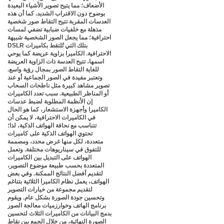
الأضعاف؛ مما يتيح تصوير الأشياء البعيدة
بوضوح دون الاقتراب الشديد. كما أن هذه
العدسات المقربة تتيح التقاط صور شخصية
مذهلة مع خلفيات ضبابية تضفي لمسات
احترافية؛ مما يجعل الصور الشخصية شبيهة
بتلك التي تُلتقط بكاميرات DSLR
الاحترافية. الكاميرا بزاوية عريضة كما يوحي
اسمها، تتيح العدسة ذات الزاوية العريضة
للغاية التقاط الصور بمجال رؤية واسع.
وتعتبر مفيدة في الصور الجماعية أو عند
تصوير مشاهد كبيرة مثل ناطحات السحاب
أو المناظر الطبيعية. سبب تعدد الكاميرات
إن الأنظمة المطلوبة لضبط عدسات
الكاميرا وأجهزة الاستشعار، كما هو الحال
في الكاميرات الاحترافية، لا يمكن أن
تتناسب مع نحافة الهواتف الذكية، لذا؛
تحتوي الهواتف الذكية على كاميرات
متعددة، لكل منها غرض محدد، ومصممة
للتفوق في سيناريوهات مختلفة. وتعمل
الهواتف على التبديل بين الكاميرات
المتعددة بحسب طبيعة موضوع التصوير،
لتقديم أفضل النتائج الممكنة. وفي بعض
الهواتف، يعمل نظام الكاميرا الثلاثية بتناغم
لتقديم مجموعة من خيارات التصوير
وتحسين جودة الصورة بشكل عام. ويقوم
برنامج الهاتف وخوارزميات معالجة الصور
بدمج البيانات من الكاميرات الثلاث لتحسين
الصورة النهائية، من خلال الجمع بين نقاط