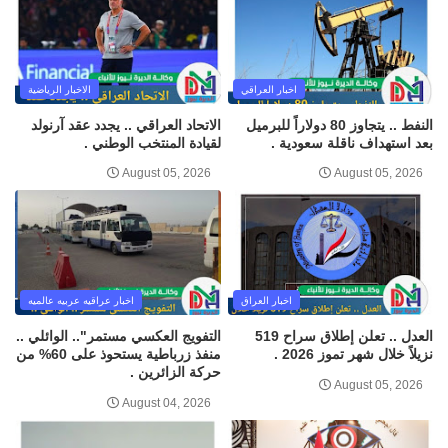
اخبار العراقي
الاخبار الرياضية
النفط .. يتجاوز 80 دولاراً للبرميل
الاتحاد العراقي .. يجدد عقد آرنولد
بعد استهداف ناقلة سعودية .
لقيادة المنتخب الوطني .
August 05, 2026
August 05, 2026
اخبار العراق
اخبار عراقيه عربيه عالميه
العدل .. تعلن إطلاق سراح 519
التفويج العكسي مستمر".. الوائلي ..
نزيلاً خلال شهر تموز 2026 .
منفذ زرباطية يستحوذ على 60% من
حركة الزائرين .
August 05, 2026
August 04, 2026