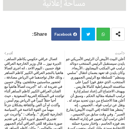
Facebook
Twit
Wh
أحدث
أقدم
أعلن البيت الأبيض أن الرئيس الأمريكي جو
اتصال عراقي حكومي بكاظم الساهر .
ter
atsa
بايدن سيستقبل الرئيس المنتخب دونالد
الديرة نيوز ... قال وزير الخارجية العراقي
ترامب في المكتب البيضاوي ، الأربعاء.
فؤاد حسين ، اليوم الاحد ، انه اجرى اتصالا
وكان بايدن قد تعهد بضمان انتقال "سلمي
هاتفيا بالنجم العراقي الكبير كاظم الساهر
pp
ومنظم" للسلطة مع الرئيس الجمهوري
، وذلك خلال تواجدهما في الرياض مصادفة ،
المنتخب، الذي حقق فوزا كبيرا على
لحضور مناسبتين مختلفتين. وقال حسين
منافسته الديمقراطية كامالا هاريس .
في تغريدة له ، انه "أجريت اتصالاً هاتفياً مع
ويهدف الاجتماع الى إعداد تسلم إدارة
الفنان العراقي الكبير كاظم الساهر أثناء
ترامب المقبلة مقاليد الحكم ، وسبق أن
تواجده في المملكة العربية السعودية ، حيث
أعلن هذا الاجتماع من دون تحديد موعد له .
أحيا حفلاً كبيراً في الرياض يوم أمس ،
ونقل عن ترامب قوله ، الخميس ، إنه
وأكدت له أن الفن والثقافة يشكلان جزءاً
"ينتظر هذا اللقاء (في البيت الأبيض) بفارغ
مهماً من القوة الناعمة في السياسة
الصبر". وفي وقت سابق من الخميس ،
الخارجية للعراق ". وأضاف : "وأعربت عن
أعلن ترامب أول تعيين في إدارته المقبلة
تقديري العميق لدوره البارز في تقديم
بعد فوزه الحاسم ، واختار مديرة حملته
صورة مشرقة للفن العراقي أمام الجمهور
الانتخابية سوزي وايلز لتولي منصب كبيرة
العربي والعالمي". وكان كاظم الساهر قد