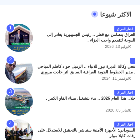
الاكثر شيوعا
اخبار العراق
العراق يتضامن مع قطر .. رئيس الجمهورية يغادر إلى
الدوحة لتقديم واجب العزاء .
يوليو 13, 2026
تنعي وكالة الديرة نيوز للانباء .. الزميل جواد كاظم المياحي
. مدير الخطوط الجوية العراقية السابق اثر حادث مروري
داخل مطار البصرة الدولي اليوم الاثنين على الطريق
نوفمبر 11, 2024
المؤدي من البوابة الرئيسة الى صالة المسافرين . حيث
كان سبب الحادث يعود لتصادم عجلته مع عجلة نوع كيا بنكو
اخبار العراق
تابعة لشركة الهلال الماسكة لإعمار مطار البصرة الدولي .
خلال هذا العام 2026 .. بدء بتشغيل ميناء الفاو الكبير .
سائلين الله عز وجل ان يتغمد الفقيد بواسع رحمته ، و انا
لله وانا اليه راجعون .
يناير 05, 2026
اخبار العراق
السوداني: الأجهزة الأمنية ستباشر بالتحقيق للاستدلال على
رفات كايلا مولر