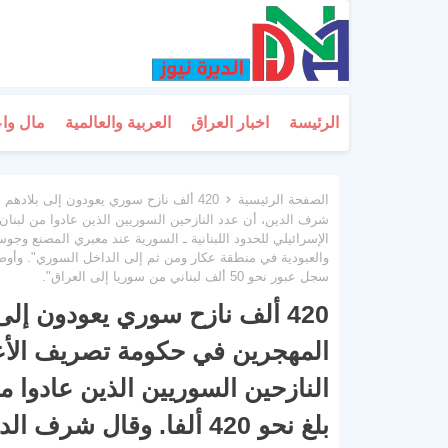
الرئيسة
اخبار العراق
العربية والعالمية
مال وا
الصفحة الرئيسية
420 ألف نازح سوري يعودون إلى بلادهم
الإسرائيلي للحدود اللبنانية ـ السورية عند معبري المصنع وج
سجل عبور نحو 50 ألف لبناني من سوريا إلى العراق".
420 ألف نازح سوري يعودون إلى
المهجرين في حكومة تصريف الأعم
النازحين السوريين الذين عادوا م
بلغ نحو 420 ألفا. وقال ش