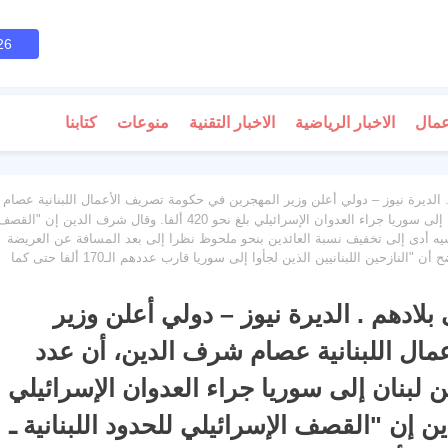
26
عمال
الاخبار الرياضية
الاخبار التقنية
منوعات
كتابنا
 . الديرة نيوز – دولي أعلن وزير المهجرين في حكومة تصريف الأعمال اللبنانية عصام
شرف الدين، أن عدد النازحين السوريين الذين عادوا من لبنان إلى سوريا جراء العدوان الإسرائيلي بلغ نحو 420 ألفا. وقال شرف الدين إن "الق
وسيه أدى إلى تخفيف نسبة العائدين بنحو ملحوظ نظرا إلى بعد المسافة عن العريضة
والعبودية في منطقة عكار ومن ثم إلى الداخل السوري". وأوضح أن "النازحين اللبنانيين الذين لجأوا إلى سوريا قارب عددهم الـ170 ألفا حتى كما
 بلادهم . الديرة نيوز – دولي أعلن وزير
ال اللبنانية عصام شرف الدين، أن عدد
ن لبنان إلى سوريا جراء العدوان الإسرائيلي
رف الدين إن "القصف الإسرائيلي للحدود اللبنانية ـ