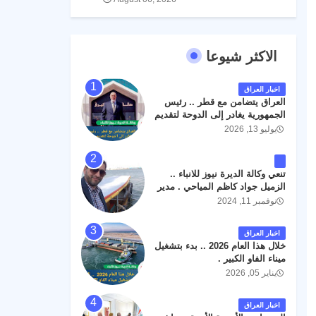
الاكثر شيوعا
اخبار العراق
العراق يتضامن مع قطر .. رئيس
الجمهورية يغادر إلى الدوحة لتقديم
واجب العزاء .
يوليو 13, 2026
تنعي وكالة الديرة نيوز للانباء ..
الزميل جواد كاظم المياحي . مدير
الخطوط الجوية العراقية السابق
نوفمبر 11, 2024
اثر حادث مروري داخل مطار
البصرة الدولي اليوم الاثنين على
اخبار العراق
الطريق المؤدي من البوابة
خلال هذا العام 2026 .. بدء بتشغيل
الرئيسة الى صالة المسافرين .
ميناء الفاو الكبير .
حيث كان سبب الحادث يعود
يناير 05, 2026
لتصادم عجلته مع عجلة نوع كيا بنكو
تابعة لشركة الهلال الماسكة لإعمار
مطار البصرة الدولي . سائلين الله
اخبار العراق
عز وجل ان يتغمد الفقيد بواسع