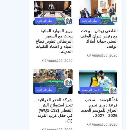
اخبار العراقية
اخبار العراقي
القاضي زيدان .. يبحث
وزير الموارد المائية ..
مع رئيس ديوان الوقف
يبحث مع السفير
السني حماية أملاك
البريطاني تطوير قطاع
الوقف .
المياه و اعتماد التقنيات
الحديثة .
August 06, 2026
August 06, 2026
الاخبار الرياضية
اخبار العراقي
غداً الجمعة .. سحب
شركة الحفر العراقية ..
قرعة دوري نجوم
تنجز استصلاح البئر
العراق للموسم الجديد
النفطي (WQ1-132)
2026 - 2027 .
في حقل غرب القرنة
(1) .
August 06, 2026
August 06, 2026