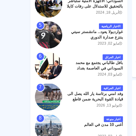
السوداني: الأجهزة الأمنية ستباشر
رحمته ، و انا لله وانا اليه راجعون .
بالتحقيق للاستدلال على رفات كايلا
مولر
أبريل 18, 2024
الاخبار الرياضية
غوارديولا يعود.. مانشستر سيتي
ينتزع صدارة الدوري
مايو 02, 2023
اخبار العراق
بافل طالباني يجتمع مع محمد
السوداني في العاصمة بغداد
مايو 03, 2024
اخبار العراقية
وفد امني برئاسة يار الله يصل الى
قيادة القوة البحرية ضمن قاطع
عمليات البصرة .
يوليو 13, 2026
اخبار منوعة
أغنى 10 مدن في العالم