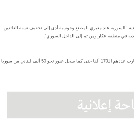
نية ـ السورية عند معبري المصنع وجوسيه أدى إلى تخفيف نسبة العائدين
دية في منطقة عكار ومن ثم إلى الداخل السوري".
وأوضح أن "النازحين اللبنانيين الذين لجأوا إلى سوريا قارب عددهم الـ170 ألفا حتى كما سجل عبور نحو 50 ألف لبناني من سوريا