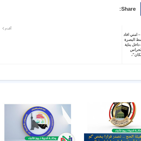
أقدم
– امني افاد
وسط البصرة
داخل بناية
الحراس
 المكان"،