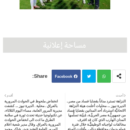
Facebook
Twit
Wh
أحدث
أقدم
النزاهة تسترد مداناً بقضايا فساد من مصر..
انخفاض ملحوظ في الحوادث المرورية
ter
atsa
الديرة نيوز ... محليات أعلنت هيئة النزاهة
بالعراق . محلية . الديرة نيوز ... كشفت
الاتحاديَّة استرداد أحد المدانين بقضايا فساد
مديرية المرور العامة، مساء اليوم الثلاثاء،
من جمهوريٌّـة مصر العربيَّـة، مُبيّنة تسلُّمها
عن تكنولوجيا حديثة تحدث ثورة في سلامة
pp
المدان الهارب الذي كان قد اقترف
الطرق ما ادت الى انخفاض الحوادث
مخالفات لواجباته الوظيفيٌّـة خلال فترة
المرورية بالعراق. وقال مدير شعبة اعلام
عمله بديوان محافظة ديالى. وأفادت الهيئة
المرور العامة العقيد حيدر شاكر محمد