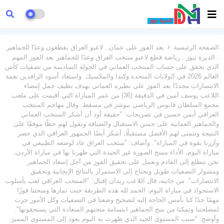
الصفحة الرئيسية
بعد الفوز على عمان.. لاعبو العراق يقطعون وعدًا للجماهير
. الديرة نيوز . رياضة قطع لاعبو منتخب العراق وعدًا للجماهير بعد الفوز المهم
الذي تحقق على حساب المنتخب العماني في الجولة السادسة من تصفيات كأس
العالم 2026 في الولايات المتحدة وكندا والمكسيك. واستعاد أسود الرافدين نغمة
الانتصارات مجددًا بعد الفوز على نظيره العماني بهدف نظيف حمل إمضاء
اللاعب يوسف أمين في الدقيقة (36) من عمر المباراة التي أقيمت على ملعب
مجمع السلطان قابوس الرياضي ببوشر في مسقط. وقال مهاجم المنتخب
العراقي أيمن حسين في تصريحات: "حقيقة أود أن أشكر المنتخب العماني
والجماهير العمانية على حسن الاستقبال والضيافة ونقول لهم حظًا موفقًا على
النتيجة ونتمنى لهم الأفضل مستقبلًا، أشكر أيضًا الجمهور العراقي الذي حضر
وآزرنا بقوة في المباراة". وأضاف: "منتخب العراق عاد لوضعه الطبيعي في
مباراة اليوم، الأداء مسح الصورة غير الجيدة التي ظهرنا بها في مباراة الأردن،
نحن نتطلع إلى القادم ونعمل على تحقيق الفوز من أجل إسعاد الجماهير
ومشوار التصفيات طويل ويحتاج إلى الاستمرار بالنتائج الإيجابية وتحقيق
الانتصارات". من جانبه، قال اللاعب زيدان إقبال: "المنتخب العراقي لعب بأسلوب
الاستحواذ في مباراة اليوم، الحمد لله هذه الطريقة جنت ثمارها ومنحتنا فوزًا
مهمًا جدًا كنا بأمس الحاجة إليه لتصحيح وضعنا في التصفيات وكل الأمور جرت
لمصلحتنا وتمكنا من منح الجماهير ابتسامة منحتهم السعادة التي يستحقونها".
وأوضح: "سبب المستوى الجيد الذي ظهرت به اليوم يعود إلى المستوى المميز