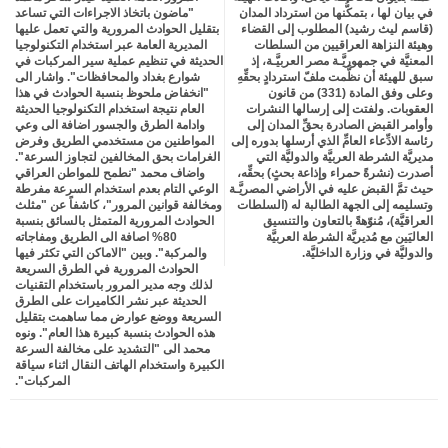
في بيان لها ، بتمكُّنها من استرداد المدان
"ماضون باتخاذ الاجراءات التي تساعد
(قاسم ليث رشيد) المطلوب إلى القضاء
بتقليل الحوادث المرورية والتي تعمل عليها
وهيئة النزاهة العراقيين من السلطات
المديرية العامة عبر استخدام التكنولوجيا
المعنيَّة في جمهوريَّـة مصر العربيَّـة، إذ
الحديثة في تنظيم عملية سير المركبات في
سبق للهيئة أن نظَّمت ملفّ استردادٍ بحقِّهِ
شوارع بغداد والمحافظات". واشار الى
وعلى وفق المادة (331) من قانون
"انخفاض ملحوظ بنسبة الحوادث في هذا
العقوبات. ولفتت إلى إرسالها النشرات
العام نتيجة استخدام التكنولوجيا الحديثة
وأوامر القبض الصادرة بحقِّ المدان إلى
وادامة الطرق والجسور اضافة الى وعي
رئاسة الادِّعاء العامِّ الذي أرسلها بدوره إلى
المواطنين من مستخدمي الطريق وفرض
مديريَّة الشرطة العربيَّة والدوليَّة التي
الغرامات بحق المخالفين لتجاوز السرعة".
أصدرت (نشرةً حمراء وإذاعة بحثٍ) بحقِّه،
واضاف محمد "نطمح للمواطن العراقي
حيث تمَّ القبض عليه في الأراضي المصريَّـة
الوعي التام بعدم استخدام السرعة مفرطة
وتسليمه إلى الجهة الطالبة له (السلطات
ومخالفة قوانين المرور"، كاشفاً عن "مثلث
العراقيَّة)، مُنوّهةً بالتعاون والتنسيق
الحوادث المرورية المتمثل بالسائق بنسبة
العاليَين مع مُديريَّة الشرطة العربيَّة
80% اصافة الى الطريق ومفاجاته
والدوليَّة في وزارة الداخليَّة.
والمركبة". وبين "الاماكن التي تكثر فيها
الحوادث المرورية في الطرق السريعة
لذلك وجه مدير المرور باستخدام التقنيات
الحديثة عبر نشر الكاميرات على الطرق
السريعة ووضع عوارض مما ساهمت بتقليل
هذه الحوادث بنسبة كبيرة هذا العام". ونوه
محمد الى "التشديد على مخالفة السرعة
الكبيرة واستخدام الهاتف النقال اثناء سياقة
المركبات".