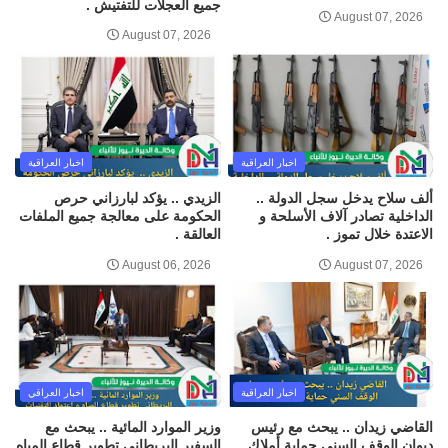
جميع العجلات للتفتيش .
August 07, 2026
August 07, 2026
اخبار العراقية
اخبار العراقية
ألف سلاح يدخل سجل الدولة ..
الزيدي .. يؤكد لبارزاني حرص
الداخلية تصادر آلاف الأسلحة و
الحكومة على معالجة جميع الملفات
الاعتدة خلال تموز .
العالقة .
August 06, 2026
August 07, 2026
اخبار العراقية
اخبار العراقي
القاضي زيدان .. يبحث مع رئيس
وزير الموارد المائية .. يبحث مع
ديوان الوقف السني حماية أملاك
السفير البريطاني تطوير قطاع المياه