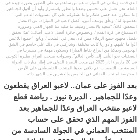
الذي قدمه زملائي في المباراة، هم من ساعدوني على الظهور بصورة جيدة في
اللقاء، نحن نعمل على تحسين وضعنا والتطور باستمرار وأود أن أقول للجماهير
إننا سنكون عند حسن ظنكم وإننا نشكركم على كل مستويات الدعم التي
تقدمونها لنا". وعلّق يوسف أمين، أفضل لاعب في المباراة، عن الانتصار
المحقق، قائلاً: "سعيد بالانتصار وطبقنا ما طلبه منا الجهاز الفني وضرورة
الاستمتاع في كرة القدم". وبخصوصِ جائزة أفضل لاعب، أضاف: "هذا تحقق
بفضل مجهود جميع الزملاء ممن كان معي في الملعب". وتابع: "جميع اللاعبين
أدّوا ما عليهم، وأدوارنا كانت مختلفة، وشاركني في ذلك علي جاسم في الشق
الهجومي وتمكنا من انتزاع نقاط المباراة وستكون مهمة في مسيرتنا في
التصفيات نحو التأهل إلى كأس العالم". وسيواجه منتخب العراق نظيره الكويتي
في 20 مارس/ آذار 2025 في ملعب البصرة الدولي في إطار مباريات الجولة
السابعة من التصفيات، ثم يلاقي بعدها المنتخب الفلسطيني على الأرض
المفترضة لمنتخب الفدائي في الخامس والعشرين من الشهر ذاته.
بعد الفوز على عمان.. لاعبو العراق يقطعون
وعدًا للجماهير . الديرة نيوز . رياضة قطع
لاعبو منتخب العراق وعدًا للجماهير بعد
الفوز المهم الذي تحقق على حساب
المنتخب العماني في الجولة السادسة من