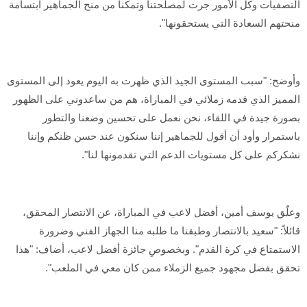
التصفيات وكل الأمور جرت لمصلحتنا وتمكنا من منح الجماهير ابتسامة
منحتهم السعادة التي يستحقونها".
وأوضح: "سبب المستوى الجيد الذي ظهرت به اليوم يعود إلى المستوى
المميز الذي قدمه زملائي في المباراة، هم من ساعدوني على الظهور
بصورة جيدة في اللقاء، نحن نعمل على تحسين وضعنا والتطور
باستمرار وأود أن أقول للجماهير إننا سنكون عند حسن ظنكم وإننا
نشكركم على كل مستويات الدعم التي تقدمونها لنا".
وعلّق يوسف أمين، أفضل لاعب في المباراة، عن الانتصار المحقق،
قائلاً: "سعيد بالانتصار وطبقنا ما طلبه منا الجهاز الفني وضرورة
الاستمتاع في كرة القدم". وبخصوصِ جائزة أفضل لاعب، أضاف: "هذا
تحقق بفضل مجهود جميع الزملاء ممن كان معي في الملعب".