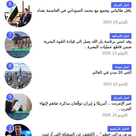
اخبار العراق
بافل طالباني يجتمع مع محمد السوداني في العاصمة بغداد
مايو 03, 2024
اخبار العراقية
وفد امني برئاسة يار الله يصل الى قيادة القوة البحرية
ضمن قاطع عمليات البصرة .
يوليو 13, 2026
اخبار منوعة
أغنى 10 مدن في العالم
مايو 02, 2023
اخبار العراق
عبر الإنترنت .. أمريكا و إيران توقّعان مذكرة تفاهم لإنهاء
الحرب .
يونيو 18, 2026
الاخبار الرياضية
مرض وراثي خطير" .. الكشف عن المشكة التي أرعبت