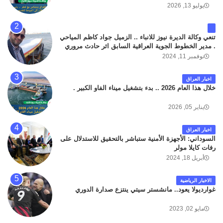
يوليو 13, 2026
تنعي وكالة الديرة نيوز للانباء .. الزميل جواد كاظم المياحي
. مدير الخطوط الجوية العراقية السابق اثر حادث مروري
داخل مطار البصرة الدولي اليوم الاثنين على الطريق
نوفمبر 11, 2024
المؤدي من البوابة الرئيسة الى صالة المسافرين . حيث
كان سبب الحادث يعود لتصادم عجلته مع عجلة نوع كيا بنكو
اخبار العراق
تابعة لشركة الهلال الماسكة لإعمار مطار البصرة الدولي .
خلال هذا العام 2026 .. بدء بتشغيل ميناء الفاو الكبير .
سائلين الله عز وجل ان يتغمد الفقيد بواسع رحمته ، و انا
لله وانا اليه راجعون .
يناير 05, 2026
اخبار العراق
السوداني: الأجهزة الأمنية ستباشر بالتحقيق للاستدلال على
رفات كايلا مولر
أبريل 18, 2024
الاخبار الرياضية
غوارديولا يعود.. مانشستر سيتي ينتزع صدارة الدوري
مايو 02, 2023