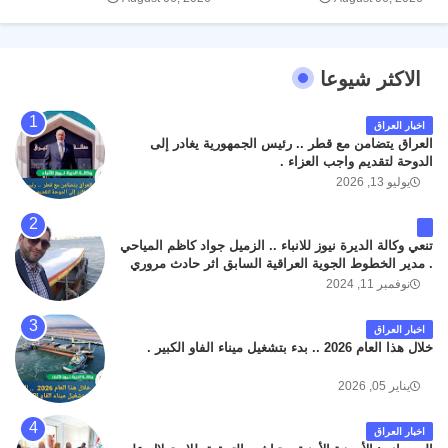
الاكثر شيوعا
اخبار العراق
العراق يتضامن مع قطر .. رئيس الجمهورية يغادر إلى
الدوحة لتقديم واجب العزاء .
يوليو 13, 2026
تنعي وكالة الديرة نيوز للانباء .. الزميل جواد كاظم المياحي
. مدير الخطوط الجوية العراقية السابق اثر حادث مروري
داخل مطار البصرة الدولي اليوم الاثنين على الطريق
نوفمبر 11, 2024
المؤدي من البوابة الرئيسة الى صالة المسافرين . حيث
كان سبب الحادث يعود لتصادم عجلته مع عجلة نوع كيا بنكو
اخبار العراق
تابعة لشركة الهلال الماسكة لإعمار مطار البصرة الدولي .
خلال هذا العام 2026 .. بدء بتشغيل ميناء الفاو الكبير .
سائلين الله عز وجل ان يتغمد الفقيد بواسع رحمته ، و انا
لله وانا اليه راجعون .
يناير 05, 2026
اخبار العراق