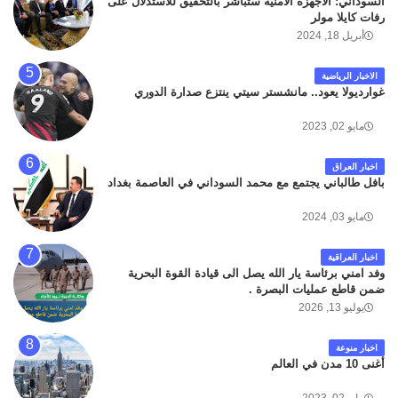
السوداني: الأجهزة الأمنية ستباشر بالتحقيق للاستدلال على
رفات كايلا مولر
أبريل 18, 2024
الاخبار الرياضية
غوارديولا يعود.. مانشستر سيتي ينتزع صدارة الدوري
مايو 02, 2023
اخبار العراق
بافل طالباني يجتمع مع محمد السوداني في العاصمة بغداد
مايو 03, 2024
اخبار العراقية
وفد امني برئاسة يار الله يصل الى قيادة القوة البحرية
ضمن قاطع عمليات البصرة .
يوليو 13, 2026
اخبار منوعة
أغنى 10 مدن في العالم