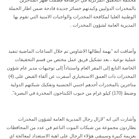
بالمخدرات الدوليين وكبدتهم خسائر جديدة فادحة ضمن اطار الحملة
الوطنية العليا لمكافحة المخدرات والواجبات الامنية التي تقوم بها
المديرية العامة لشؤون المخدرات .
وأضافت انه "بهمة أبطالها الاشاوس تم خلال الساعات الماضية تنفيذ
عملية نوعية ، بعد تشكيل فريق عمل مختص من قسم التحقيقات
الخاصة التابع إلى المقر العام واستناداً إلى توجيهات مدير عام شؤون
المخدرات ذات العمق الاستخباري أسفرت عن ألقاء القبض على (4)
متاجرين بالمخدرات أحدهم اجنبي الجنسية وتفكيك شبكتهم الدولية
وضبط (170) كيلو غرام من حبوب الكبتاجون المخدرة في البصرة".
وأشارت الى انه "لازال رجال المديرية العامة لشؤون المخدرات
يطاردون مجموعة من شبكات الموت الناعم في عدد من المحافظات
بعزيمة كبيرة وسيبقى هؤلاء الرجال على اهبة الاستعداد لمعالجة اي