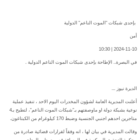
بإحدى شبكات "الموت الناعم" الدولية
أمن
2024-11-10 | 10:30
في البصرة.. الإطاحة بإحدى شبكات الموت الناعم الدولية .
الديرة نيوز ...
أعلنت المديرية العامة لشؤون المخدرات اليوم الاحد ، تنفيذ عملية
نوعية بشبكة دولة او ماوصفتهم بـ"شبكات الموت الناعم"، لتطيح بـ4
متاجرين احدهم اجنبي الجنسية وضبط 170 كيلوغرام من الكبتاغون.
وقالت المديرية في بيان لها ، انه وفقاً لقرارات قضائية صادرة من
محكمة التحقيق المركزية في الرصافة قصمت ظهر المتاجرين