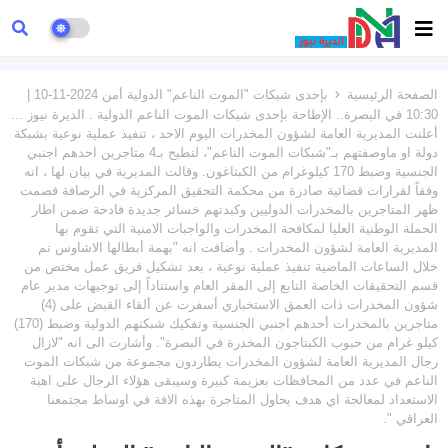
الصفحة الرئيسية
بإحدى شبكات "الموت الناعم" الدولية أمن 2024-11-10 |
10:30 في البصرة.. الإطاحة بإحدى شبكات الموت الناعم الدولية . الديرة نيوز ...
أعلنت المديرية العامة لشؤون المخدرات اليوم الاحد ، تنفيذ عملية نوعية بشبكة
دولة او ماوصفتهم بـ"شبكات الموت الناعم"، لتطيح بـ4 متاجرين احدهم اجنبي
الجنسية وضبط 170 كيلوغرام من الكبتاغون. وقالت المديرية في بيان لها ، انه
وفقاً لقرارات قضائية صادرة من محكمة التحقيق المركزية في الرصافة قصمت
ظهر المتاجرين بالمخدرات الدوليين وكبدتهم خسائر جديدة فادحة ضمن اطار
الحملة الوطنية العليا لمكافحة المخدرات والواجبات الامنية التي تقوم بها
المديرية العامة لشؤون المخدرات . وأضافت انه "بهمة أبطالها الاشاوس تم
خلال الساعات الماضية تنفيذ عملية نوعية ، بعد تشكيل فريق عمل مختص من
قسم التحقيقات الخاصة التابع إلى المقر العام واستناداً إلى توجيهات مدير عام
شؤون المخدرات ذات العمق الاستخباري أسفرت عن ألقاء القبض على (4)
متاجرين بالمخدرات أحدهم اجنبي الجنسية وتفكيك شبكتهم الدولية وضبط (170)
كيلو غرام من حبوب الكبتاجون المخدرة في البصرة". وأشارت الى انه "لازال
رجال المديرية العامة لشؤون المخدرات يطاردون مجموعة من شبكات الموت
الناعم في عدد من المحافظات بعزيمة كبيرة وسيبقى هؤلاء الرجال على اهبة
الاستعداد لمعالجة اي هدف يحاول المتاجرة بهذه الافة في اوساط مجتمعنا
العراقي ".