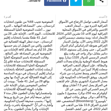
Facebook
Twit
Wh
أحدث
أقدم
أسعار الذهب تواصل الارتفاع في الأسواق
المفوضية تجيب 68% من طعون انتخابات
ter
atsa
العراقية الديرة نيوز ... أسعار الذهب
كردستان.. متى "المصادقة النهائية .. الديرة
الاجنبي والعراقي في الأسواق المحلية
نيوز ... أعلنت المفوضية العليا المستقلة
العراقية ليوم الاحد 10 تشرين الثاني 2024.
للانتخابات ، اليوم الاحد ، الإجابة على 28 من
pp
الأسعار ادناه: ومنذ منتصف ديسمبر/كانون
اصل 41 طعنًا مقدما بانتخابات إقليم
الأول 2022 وحتى الآن، يواصل الدينار
كردستان ، حيث تنظر الهيئة القضائية في
العراقي هبوطه الدراماتيكي أمام الدولار
الطعون والتي من المؤمل ان يتم حسمها
الأميركي ، حتى وصل إلى مستوى 1610
خلال 10 أيام بعد استلام كافة الإجابات من
دنانير مقابل دولار واحد في وقت يبلغ
المفوضية لغرض المصادقة على النتائج .
السعر الرسمي للدولار 1320 دينارا. ومع
وقالت المتحدثة باسم المفوضيَّة العليا
هبوط العملة الوطنية وارتفاع معدلات الفقر
المستقلة للانتخابات جمانة غلاي إنَّ
والبطالة ، فإن أسواق الذهب العراقية
"المفوضيَّة العليا المستقلة للانتخابات
سجلت إقبالا كبيرا من الزبائن لشراء
أرسلت إجابات الطعون الخاصَّة بانتخابات
المعدن الأصفر وسط تحذيرات من شراء
برلمان إقليم كردستان في دورته السادسة
المزيف. ووفق الإحصاءات الحكومية فإن
إلى الهيئة القضائيَّة لغرض البتّ بها وهي
معدل الاستيراد الشهري بشكل عام للذهب
بواقع 28 من أصل 41 طعناً". وبينت أن
في العراق يصل لنحو 7.5 أطنان ويبلغ
"مجلس المفوضين يتولى الإجابة على
الرسم الجمركي الذي يجبى عن كل
طلبات الهيئة القضائيَّة للانتخابات
كيلوغرام منه 250 دولارا، بمجموع 1 مليون
واستفساراتها بشأن الطعون خلال مدة لا
و875 ألف دولار. ووفق بيانات لموقع
تتجاوز سبعة أيام عملٍ من تاريخ ورودها
"بلومبيرغ" (Bloomberg) المتخصص، فقد
إليها"، بحسب صحيفة الصباح الحكومية.
اشترى العراق 33.9 طنا من الذهب في
وأشارت الى أنَّ "المفوضيَّة باشرت بإعداد
العام 2022، في حين كشف القنصل
الإجابات والردّ بشأن الطعون، بدءاً من