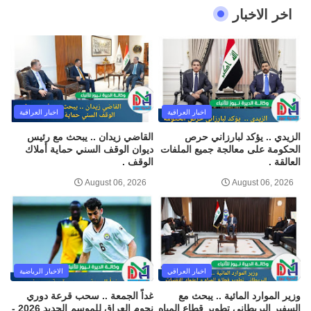
اخر الاخبار
اخبار العراقية
اخبار العراقية
الزيدي .. يؤكد لبارزاني حرص
القاضي زيدان .. يبحث مع رئيس
الحكومة على معالجة جميع الملفات
ديوان الوقف السني حماية أملاك
العالقة .
الوقف .
August 06, 2026
August 06, 2026
اخبار العراقي
الاخبار الرياضية
وزير الموارد المائية .. يبحث مع
غداً الجمعة .. سحب قرعة دوري
السفير البريطاني تطوير قطاع المياه
نجوم العراق للموسم الجديد 2026 -