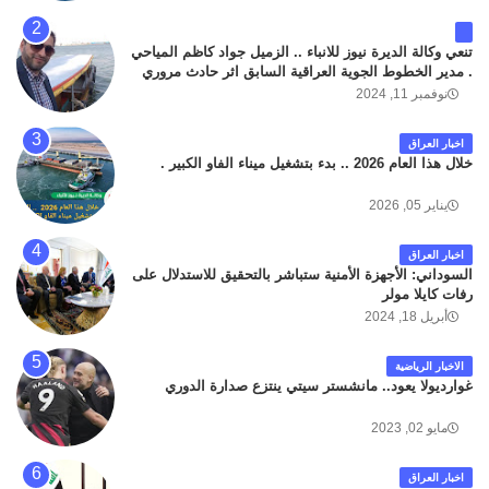
تنعي وكالة الديرة نيوز للانباء .. الزميل جواد كاظم المياحي
. مدير الخطوط الجوية العراقية السابق اثر حادث مروري
داخل مطار البصرة الدولي اليوم الاثنين على الطريق
نوفمبر 11, 2024
المؤدي من البوابة الرئيسة الى صالة المسافرين . حيث
كان سبب الحادث يعود لتصادم عجلته مع عجلة نوع كيا بنكو
اخبار العراق
تابعة لشركة الهلال الماسكة لإعمار مطار البصرة الدولي .
خلال هذا العام 2026 .. بدء بتشغيل ميناء الفاو الكبير .
سائلين الله عز وجل ان يتغمد الفقيد بواسع رحمته ، و انا
لله وانا اليه راجعون .
يناير 05, 2026
اخبار العراق
السوداني: الأجهزة الأمنية ستباشر بالتحقيق للاستدلال على
رفات كايلا مولر
أبريل 18, 2024
الاخبار الرياضية
غوارديولا يعود.. مانشستر سيتي ينتزع صدارة الدوري
مايو 02, 2023
اخبار العراق