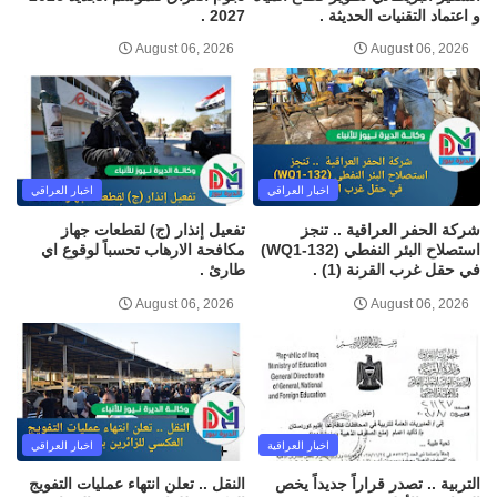
و اعتماد التقنيات الحديثة .
2027 .
August 06, 2026
August 06, 2026
اخبار العراقي
اخبار العراقي
شركة الحفر العراقية .. تنجز
تفعيل إنذار (ج) لقطعات جهاز
استصلاح البئر النفطي (WQ1-132)
مكافحة الارهاب تحسباً لوقوع اي
في حقل غرب القرنة (1) .
طارئ .
August 06, 2026
August 06, 2026
اخبار العراقية
اخبار العراقي
التربية .. تصدر قراراً جديداً يخص
النقل .. تعلن انتهاء عمليات التفويج