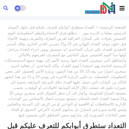
الصفحة الرئيسية
التعداد ستطرق أبوابكم للتعرف عليكم قبل حلول الموعد
الرسمي محليات الديرة نيوز ... تنطلق فرق الإحصاء والنظم المعلوماتية اليوم
الخميس بجولات على المنازل العراقية لغرض التعارف والتعريف وتهيئة الأجواء
قبل حلول موعد التعداد النهائي في 20 و21 تشرين الثاني الجاري. وقال المدير
التنفيذي للتعداد علي عريان الساعدي انه سيسبق يومي إجراء التعداد مراحل،
أولها تبدأ اليوم الخميس بنزول الباحثين مع المشرف لتعريفهم بالأماكن
والمناطق التي سيجرون التعداد فيها، وتنبيه الأسر إلى تهيئة جميع المستمسكات
الرسمية الخاصة بهم استعداداً ليوم التعداد. وأكد الساعدي، أن فعالية أخرى
ستجري اعتبارا من يوم 15ـ 19 من هذا الشهر، بزيارة الأسر للحصول على بعض
المعلومات التفصيلية، ثم تكون الزيارة الأخيرة في يومي 20 و 21 من هذا الشهر
للتأكد من البيانات التي حصل عليها العداد خلال المرحلة السابقة، تحسبا لأي
تغييرات تكون قد حصلت خلال الأيام السابقة كالولادات أو الوفيات، بحسب
صحيفة الصباح الحكومية. وأشار الى أن حظر التجوال الذي سيجري يومي 20
و21 لتنفيذ التعداد العام للسكان سيمنع بموجبه انتقال الأشخاص بين الوحدات
الإدارية كالمحافظات أو الأقضية أو النواحي أو من الريف إلى المدينة وبالعكس
وليس إقامة جبيرة في المنازل بل يمكنهم التحرك لأغراض التسوق أو اقتناء
بعض الحاجات الضرورية إلى منازلهم ضمن المناطق التي يعيشون فيها.
التعداد ستطرق أبوابكم للتعرف عليكم قبل