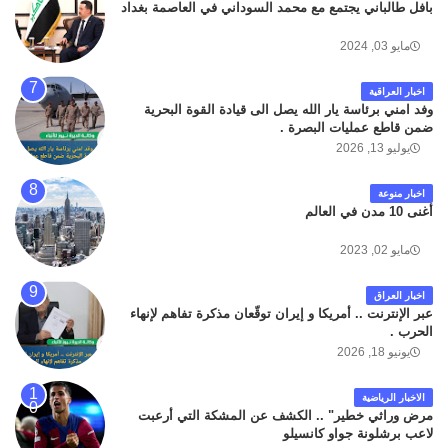
بافل طالباني يجتمع مع محمد السوداني في العاصمة بغداد
مايو 03, 2024
اخبار العراقية
وفد امني برئاسة يار الله يصل الى قيادة القوة البحرية
ضمن قاطع عمليات البصرة .
يوليو 13, 2026
اخبار منوعة
أغنى 10 مدن في العالم
مايو 02, 2023
اخبار العراق
عبر الإنترنت .. أمريكا و إيران توقّعان مذكرة تفاهم لإنهاء
الحرب .
يونيو 18, 2026
الاخبار الرياضية
مرض وراثي خطير" .. الكشف عن المشكة التي أرعبت
لاعب برشلونة جواو كانسيلو