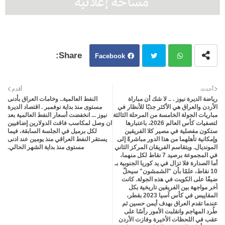
Facebook
Twit
Wh
أحدث
أقدم
رياضة الديرة نيوز . .. لا شك أن مباراة
النفط العالمية.. وخامات العراق بأدنى
ter
atsa
الأردن والعراق هي الأكثر جذبًا للأنظار في
مستوى منذ بداية نوفمبر . اقتصاد الديرة
مباريات الجولة الخامسة من المرحلة الثالثة
نيوز ... انخفضت أسعار النفط العالمية بعد
لتصفيات كأس العالم 2026، باعتبارها
ان وصل لمكاسب فاقت الدولارين إضافيين
pp
ستكون مفصلية في مصير كلا الفريقين
لكل برميل في الجلسة السابقة، فيما
وإمكانية تأهلهما من هذا الدور مباشرةً إلى
يستقر النفط العراقي منذ يومين عند ادنى
المونديال. ويتقاسم الفريقان المركز الثاني
مستوى منذ بداية الشهر الحالي.
في المجموعة برصيد 7 نقاط لكل منهما،
أما الصدارة فلا تزال في يد كوريا الجنوبية بـ
10 نقاط، علمًا بأن "الشمشون" سيحلّ
ضيفًا على الكويت في هذه الجولة. كانت
آخر مواجهة بين الفريقين تاريخية بكل
المقاييس في كأس آسيا 2023 بقطر،
عندما تقدم العراق بهدف أيمن حسين ثم
طُرد المهاجم وانقلبت الأمور رأسًا على
عقب في اللحظات الأخيرة وفازت الأردن