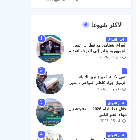
الاكثر شيوعا
اخبار العراق
العراق يتضامن مع قطر .. رئيس
الجمهورية يغادر إلى الدوحة لتقديم
واجب العزاء .
يوليو 13, 2026
تنعي وكالة الديرة نيوز للانباء ..
الزميل جواد كاظم المياحي . مدير
الخطوط الجوية العراقية السابق
نوفمبر 11, 2024
اثر حادث مروري داخل مطار
البصرة الدولي اليوم الاثنين على
اخبار العراق
الطريق المؤدي من البوابة
خلال هذا العام 2026 .. بدء بتشغيل
الرئيسة الى صالة المسافرين .
ميناء الفاو الكبير .
حيث كان سبب الحادث يعود
يناير 05, 2026
لتصادم عجلته مع عجلة نوع كيا بنكو
تابعة لشركة الهلال الماسكة لإعمار
مطار البصرة الدولي . سائلين الله
اخبار العراق
عز وجل ان يتغمد الفقيد بواسع