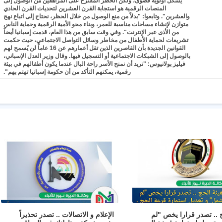
يشكل أولوية قصوى، ولكن الحظر المقترح على المراهقين من الوصول إلى
المنصات الرقمية هو استجابة القرن العشرين لتحديات القرن الحادي
والعشرين". وتابعوا: "بدلاً من منع الوصول من خلال الحظر، نحتاج إلى اتباع نهج
متوازن لإنشاء مساحات مناسبة للعمر، وبناء محو الأمية الرقمية وحماية الناس
من الأذى عبر الإنترنت". وفي وقت سابق من هذا العام، قدمت إسبانيا أيضاً
تشريعات لحماية الأطفال من مخاطر وسائل التواصل الاجتماعي، حيث حكمت
القوانين الجديدة بأن القاصرين الذين تقل أعمارهم عن 16 عاماً لن يُسمح لهم
بالوصول إلى الشبكات الاجتماعية أو التسجيل فيها. وقال وزير العدل الإسباني،
فيليز بولانيوس: "نريد أن نمنح الأسر راحة البال عندما يكون أطفالهم في بيئة
رقمية، يمكنهم التأكد من أن حكومة إسبانيا تهتم بهم".
ج .. تصدر قرارا يخص "لم
الإعلام و الاتصالات .. تصدر تحذيراً