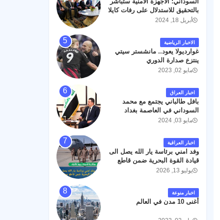
السوداني: الأجهزة الأمنية ستباشر
رحمته ، و انا لله وانا اليه راجعون .
بالتحقيق للاستدلال على رفات كايلا
مولر
أبريل 18, 2024
الاخبار الرياضية
غوارديولا يعود.. مانشستر سيتي
ينتزع صدارة الدوري
مايو 02, 2023
اخبار العراق
بافل طالباني يجتمع مع محمد
السوداني في العاصمة بغداد
مايو 03, 2024
اخبار العراقية
وفد امني برئاسة يار الله يصل الى
قيادة القوة البحرية ضمن قاطع
عمليات البصرة .
يوليو 13, 2026
اخبار منوعة
أغنى 10 مدن في العالم