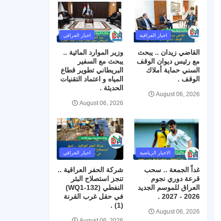
اخبار العراقية
اخبار العراقي
القاضي زيدان .. يبحث
وزير الموارد المائية ..
مع رئيس ديوان الوقف
يبحث مع السفير
السني حماية أملاك
البريطاني تطوير قطاع
الوقف .
المياه و اعتماد التقنيات
الحديثة .
August 06, 2026
August 06, 2026
الاخبار الرياضية
اخبار العراقي
غداً الجمعة .. سحب
شركة الحفر العراقية ..
قرعة دوري نجوم
تنجز استصلاح البئر
العراق للموسم الجديد
النفطي (WQ1-132)
2026 - 2027 .
في حقل غرب القرنة
(1) .
August 06, 2026
August 06, 2026