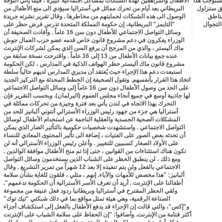
 يستوجب هذا
الأطفال والمراهقين لهذه الشبكات بمشاكل اجتماعية كبيرة ، فيما يأتي التوجه
طق ستزاول
البريطاني بعد أيام من تحرك مماثل في أستراليا سيؤدي الى منع الأطفال من
مناطق
الوصول الى هذه الشبكات لحمايتهم من مخاطرها . وقال تقرير نشرته جريدة
التجوال
"التايمز" البريطانية، إن حكومة المملكة المتحدة تدرس فرض حظر على
وسائل التواصل الاجتماعي للأطفال دون سن 16 عاماً . وأفادت الصحيفة أن
الوزراء يفكرون في دعم مشروع قانون خاص قدمه عضو حزب العمال جوش
ماك أليستر ، والذي من المرجح أن يرفع السن الذي يمكن لشركات الإنترنت
عنده جمع بيانات الأطفال من 13 إلى 16 عاماً . واقترحت نسخة سابقة من
مشروع قانون ماك أليستر حظر الهواتف الذكية في المدارس ، لكن الحكومة
استبعدت دعم هذا الإجراء حيث يُعتقد أن مديري المدارس لديهم حالياً سلطة
اتخاذ هذا القرار بأنفسهم. وتقول الصحيفة إن الخطط المحدثة مع التركيز الجديد
على الحد من وصول الأطفال دون سن 16 عاماً إلى وسائل التواصل الاجتماعي
لها جاذبية أوسع في جميع أنحاء مجلس العموم (البرلمان). وبحسب التقرير فإن
التحرك بهذا الاتجاه في لندن يأتي بعد فترة وجيزة من تحركات مماثلة في
أستراليا هي جزء من جهود رئيس الوزراء الأسترالي أنتوني ألبانيز للحد من
المشكلات الصحية الجسدية والعقلية الناجمة عن استخدام الأطفال لوسائل
التواصل الاجتماعي . واستشهدت شخصيات حكومية بالتأثير الضار الذي يمكن
أن تحدثه بعض الصور على الفتيات ، إضافة الى تأثير المحتوى المعادي للنساء
على الأولاد الصغار كسببين للتغيير . وأعلن رئيس الوزراء الأسترالي أنه لن
تكون هناك استثناءات من القوانين ، حتى إذا تم منح الأطفال موافقة الوالدين .
ومع ذلك ، لن ينطبق الحظر على الشباب الذين يستخدمون وسائل التواصل
الاجتماعي بالفعل ولن يتم تنفيذه إلا بعد 12 شهراً من تمرير التشريع . وقال
ألبانيز: "هذا مخصص للأمهات والآباء. إنهم ، مثلي ، قلقون للغاية بشأن سلامة
أطفالنا على الإنترنت . أريد أن تعرف الأسر الأسترالية أن الحكومة تدعمهم".
ولقي الحظر المقترح في أستراليا وبريطانيا ردود فعل عنيفة من مجموعة
الصناعة الرقمية، وهي هيئة تمثل مواقع بما في ذلك شبكتي "تيك توك"
و"إكس"، والتي قالت إن الإجراء قد يدفع الأطفال بالفعل إلى استكشاف أجزاء
أكثر قتامة من الإنترنت. وأضافوا: "إن الحفاظ على سلامة الشباب على الإنترنت