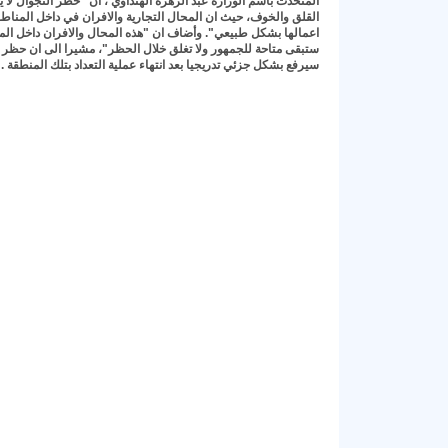
المتحدث بأسم الوزارة عبد الزهرة الهنداوي ، ان "حظر التجوال لا
القلق والخوف، حيث ان المحال التجارية والافران في داخل المنا
اعمالها بشكل طبيعي". وأضاف ان "هذه المحال والافران داخل ال
ستبقى متاحة للجمهور ولا تغلق خلال الحظر"، مشيرا الى ان حظر 
سيرفع بشكل جزئي تدريجيا بعد انتهاء عملية التعداد بتلك المنطقة .