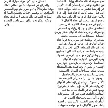
مدى سرعة اختفاء هذه الحيوانات الضخمة
المعلق حتى الآن. موعد مباراة الأردن
من القارة. وتقدّر الدراسة أن أعداد الأفيال
والعراق في تصفيات كأس العالم 2026
في إفريقيا تقتصر حاليا على حوالي 415
موعد مباراة الأردن والعراق هو يوم الخميس
ألف فيل، بينما كانت الأعداد تصل إلى 3-5
الموافق 14 نوفمبر 2024، وتنطلق المباراة
ملايين فيل قبل قرن من الزمان. ومع ذلك،
الساعة السابعة والربع مساءً بتوقيت بغداد
أوضح فريق البحث أن أعداد الأفيال لا
ومكة المكرمة وعمّان على ملعب البصرة
تتراجع في جميع أنحاء القارة. ففي بعض
الدولي.
المناطق، مثل جنوب إفريقيا، وخاصة في
بوتسوانا، ازدهرت أعداد الأفيال بفضل برامج
الحماية المستدامة. كما سجلت حديقة
بيندجاري الوطنية في بنين زيادة في أعداد
أفيال الغابات في غرب إفريقيا، وهو أمر
نادر في تلك المنطقة. لكن الأفيال لا تزال
تواجه صراعا مستمرا مع السكان المحليين
الذين يشتركون معها في الأراضي نفسها.
وفي كثير من الأحيان، تهاجم الأفيال
المحاصيل وتدمرها، ما يزيد من التوتر بين
الإنسان والحيوان. وتفاقمت هذه المشكلة
بسبب تقلص مساحات الموائل الطبيعية
للأفيال، ما يزيد من تعرض المحاصيل
للهجوم. وعلى الرغم من أن الدراسة تعد
الأكثر شمولا التي تم إجراؤها على الأفيال
الإفريقية حتى الآن، فإن العلماء يعترفون
بوجود فجوات في البيانات، خاصة في
المناطق النائية. ففي حين أن المسوحات
الجوية التي تتم باستخدام الطائرات
المأهولة تعتبر التقنية الأكثر شيوعا لجمع
بيانات حول الأفيال، فإنها تواجه صعوبات