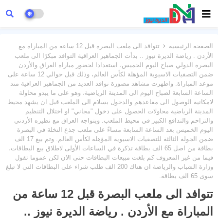
الصفحة الرئيسية
تتوافد الى ملعب البصرة قبل 12 ساعة من المباراة مع
الأردن . رياضة الديرة نيوز .. بدأت الجماهير العراقية التوافد مبكرًا الى ملعب
البصرة الدولي صباح اليوم الخميس، استعدادا لحضور مباراة العراق والأردن
ضمن التصفيات الاسيوية المؤهلة لكأس العالم، وذلك قبل حوالي 12 ساعة على
موعد المباراة. واظهرت مشاهد مصورة توافد العديد من الجماهير العراقية منذ
الساعة السابعة لصباح اليوم الى المدينة الرياضية، وهو على ما يبدو محاولة
لامكانية الوصول الى مقاعدهم والدخول بسلام الى الملعب قبل ان يشهد محيط
المدينة الرياضية محاولات الحصول على دخول "مجاني" او اختلال التنظيم
والتزاحم والتدافع الكبير في محيط الملعب. ويتواجه العراق مع نظيره الأردني
اليوم الخميس بعد الساعة السابعة مساءً على ملعب جذع النخلة في البصرة
ضمن الجولة الثالثة للتصفيات الاسيوية المؤهلة لكأس العالم. وتم بيع 17 الف
بطاقة من اصل 65 الف بطاقة تذكرة في الساعات الأولى لاطلاق بيع البطاقات،
فيما من غير المعروف كم بلغت مبيعات البطاقات حتى الان لكن عموما تقول
وزارة الشباب والرياضة ان هناك 200 الف طلب شراء على البطاقات التي لا تبلغ
سوى 65 الف بطاقة.
تتوافد الى ملعب البصرة قبل 12 ساعة من
المباراة مع الأردن . رياضة الديرة نيوز ..