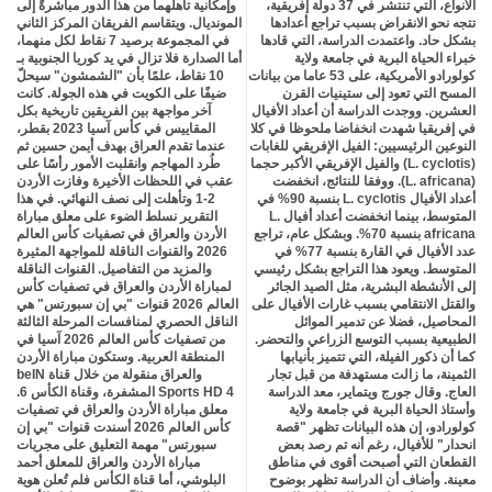
الأنواع، التي تنتشر في 37 دولة إفريقية،
وإمكانية تأهلهما من هذا الدور مباشرةً إلى
تتجه نحو الانقراض بسبب تراجع أعدادها
المونديال. ويتقاسم الفريقان المركز الثاني
بشكل حاد. واعتمدت الدراسة، التي قادها
في المجموعة برصيد 7 نقاط لكل منهما،
خبراء الحياة البرية في جامعة ولاية
أما الصدارة فلا تزال في يد كوريا الجنوبية بـ
كولورادو الأمريكية، على 53 عاما من بيانات
10 نقاط، علمًا بأن "الشمشون" سيحلّ
المسح التي تعود إلى ستينيات القرن
ضيفًا على الكويت في هذه الجولة. كانت
العشرين. ووجدت الدراسة أن أعداد الأفيال
آخر مواجهة بين الفريقين تاريخية بكل
في إفريقيا شهدت انخفاضا ملحوظا في كلا
المقاييس في كأس آسيا 2023 بقطر،
النوعين الرئيسيين: الفيل الإفريقي للغابات
عندما تقدم العراق بهدف أيمن حسين ثم
(L. cyclotis) والفيل الإفريقي الأكبر حجما
طُرد المهاجم وانقلبت الأمور رأسًا على
(L. africana). ووفقا للنتائج، انخفضت
عقب في اللحظات الأخيرة وفازت الأردن
أعداد الأفيال L. cyclotis بنسبة 90% في
2-1 وتأهلت إلى نصف النهائي. في هذا
المتوسط، بينما انخفضت أعداد أفيال L.
التقرير نسلط الضوء على معلق مباراة
africana بنسبة 70%. وبشكل عام، تراجع
الأردن والعراق في تصفيات كأس العالم
عدد الأفيال في القارة بنسبة 77% في
2026 والقنوات الناقلة للمواجهة المثيرة
المتوسط. ويعود هذا التراجع بشكل رئيسي
والمزيد من التفاصيل. القنوات الناقلة
إلى الأنشطة البشرية، مثل الصيد الجائر
لمباراة الأردن والعراق في تصفيات كأس
والقتل الانتقامي بسبب غارات الأفيال على
العالم 2026 قنوات "بي إن سبورتس" هي
المحاصيل، فضلا عن تدمير الموائل
الناقل الحصري لمنافسات المرحلة الثالثة
الطبيعية بسبب التوسع الزراعي والتحضر.
من تصفيات كأس العالم 2026 آسيا في
كما أن ذكور الفيلة، التي تتميز بأنيابها
المنطقة العربية. وستكون مباراة الأردن
الثمينة، ما زالت مستهدفة من قبل تجار
والعراق منقولة من خلال قناة beIN
العاج. وقال جورج ويتماير، معد الدراسة
Sports HD 4 المشفرة، وقناة الكأس 6.
وأستاذ الحياة البرية في جامعة ولاية
معلق مباراة الأردن والعراق في تصفيات
كولورادو، إن هذه البيانات تظهر "قصة
كأس العالم 2026 أسندت قنوات "بي إن
انحدار" للأفيال، رغم أنه تم رصد بعض
سبورتس" مهمة التعليق على مجريات
القطعان التي أصبحت أقوى في مناطق
مباراة الأردن والعراق للمعلق أحمد
معينة. وأضاف أن الدراسة تظهر بوضوح
البلوشي، أما قناة الكأس فلم تُعلن هوية