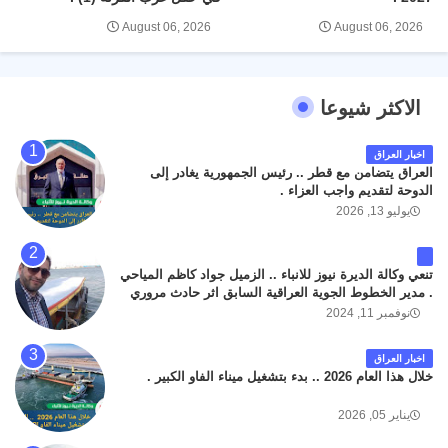
August 06, 2026
August 06, 2026
الاكثر شيوعا
اخبار العراق
العراق يتضامن مع قطر .. رئيس الجمهورية يغادر إلى
الدوحة لتقديم واجب العزاء .
يوليو 13, 2026
تنعي وكالة الديرة نيوز للانباء .. الزميل جواد كاظم المياحي
. مدير الخطوط الجوية العراقية السابق اثر حادث مروري
داخل مطار البصرة الدولي اليوم الاثنين على الطريق
نوفمبر 11, 2024
المؤدي من البوابة الرئيسة الى صالة المسافرين . حيث
كان سبب الحادث يعود لتصادم عجلته مع عجلة نوع كيا بنكو
اخبار العراق
تابعة لشركة الهلال الماسكة لإعمار مطار البصرة الدولي .
خلال هذا العام 2026 .. بدء بتشغيل ميناء الفاو الكبير .
سائلين الله عز وجل ان يتغمد الفقيد بواسع رحمته ، و انا
لله وانا اليه راجعون .
يناير 05, 2026