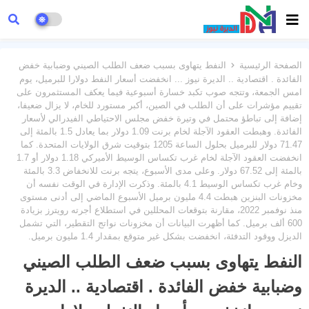
الصفحة الرئيسية
النفط يتهاوى بسبب ضعف الطلب الصيني وضبابية خفض
الفائدة . اقتصادية .. الديرة نيوز ... انخفضت أسعار النفط دولارا للبرميل، يوم
امس الجمعة، وتتجه صوب تكبد خسارة أسبوعية فيما يعكف المستثمرون على
تقييم مؤشرات على أن الطلب في الصين، أكبر مستورد للخام، لا يزال ضعيفا،
إضافة إلى تباطؤ محتمل في وتيرة خفض مجلس الاحتياطي الفيدرالي لأسعار
الفائدة. وهبطت العقود الآجلة لخام برنت 1.09 دولار بما يعادل 1.5 بالمئة إلى
71.47 دولار للبرميل بحلول الساعة 1205 بتوقيت شرق الولايات المتحدة. كما
انخفضت العقود الآجلة لخام غرب تكساس الوسيط الأميركي 1.18 دولار أو 1.7
بالمئة إلى 67.52 دولار. وعلى مدى الأسبوع، يتجه برنت للانخفاض 3.3 بالمئة
وخام غرب تكساس الوسيط 4.1 بالمئة. وذكرت الإدارة في الوقت نفسه أن
مخزونات البنزين هبطت 4.4 مليون برميل الأسبوع الماضي إلى أدنى مستوى
منذ نوفمبر 2022، مقارنة بتوقعات المحللين في استطلاع أجرته رويترز بزيادة
600 ألف برميل. كما أظهرت البيانات أن مخزونات نواتج التقطير، التي تشمل
الديزل ووقود التدفئة، انخفضت بشكل غير متوقع بمقدار 1.4 مليون برميل.
النفط يتهاوى بسبب ضعف الطلب الصيني
وضبابية خفض الفائدة . اقتصادية .. الديرة