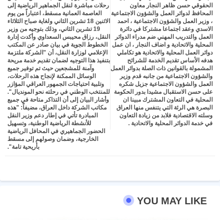
الحقوقي حسن ظاهر النجار معاون
رحلات مباشرة لنقل الجماهير الرياضية إلى
المحافظ لدوائر العمل والشؤون الاجتماعية
العاصمة العمانية مسقط، اعتباراً من يوم
، وزير العمل والشؤون الاجتماعية ، احمد
الاثنين 18 تشرين الثاني ولغاية صباح الثلاثاء
الاسدي وعقد اجتماعا مشتركا في دائرة
19 تشرين الثاني، وذلك بتوجيه من وزير
العمل والتدريب المهني ضم مدراء الدوائر
النقل، رزاق محيبس السعداوي وأكدت إدارة
المحلية والاتحادية و اضاف النجار ، ان عمل
الخطوط الجوية في بيان صادر عن المكتب
دوائر العمل المحلية والاتحادية هو تكاملي
الإعلامي لوزارة النقل، أن "الشركة ملتزمة
هدفه الأساس تقديم الخدمة للشرائح
بتنفيذ هذا التوجيه لضمان تقديم خدمة مريحة
المشمولة بالقوانين ذات الصلة بدوائر العمل
وآمنة للمشجعين حيث تم توفير جميع
والشؤون الاجتماعية من جانبه قدم وزير
الوسائل الممكنة لإنجاح هذه الرحلات،
العمل والشؤون الاجتماعية جزيل شكره
وتلبية احتياجات الجمهور العراقي المؤازر
على حسن الاستقبال مشيدا بدور الحكومة
للمنتخب الوطني في رحلته نحو المونديال".
المحلية في التعاون المشترك مبينا ان
وأشار البيان إلى أن التذاكر متاحة في جميع
البصرة هي الرئة التي يتنفس منها العراق
مكاتب الشركة داخل العراق، مضيفاً: "هذه
وسلته الاقتصادية فلابد من زيادة التعاون
المبادرة تأتي في إطار دعم وزير النقل
في خدمة الدوائر المحلية والاتحادية .
للأنشطة الرياضية الوطنية، وتسهيل
الحضور الجماهيري في المحافل الرياضية
الخارجية، وضمان وصولهم إلى مسقط
بأريحية تامة".
YOU MAY LIKE