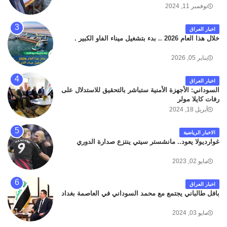
داخل مطار البصرة الدولي اليوم الاثنين على الطريق
نوفمبر 11, 2024
المؤدي من البوابة الرئيسة الى صالة المسافرين . حيث
كان سبب الحادث يعود لتصادم عجلته مع عجلة نوع كيا بنكو
اخبار العراق
تابعة لشركة الهلال الماسكة لإعمار مطار البصرة الدولي .
خلال هذا العام 2026 .. بدء بتشغيل ميناء الفاو الكبير .
سائلين الله عز وجل ان يتغمد الفقيد بواسع رحمته ، و انا
لله وانا اليه راجعون .
يناير 05, 2026
اخبار العراق
السوداني: الأجهزة الأمنية ستباشر بالتحقيق للاستدلال على
رفات كايلا مولر
أبريل 18, 2024
الاخبار الرياضية
غوارديولا يعود.. مانشستر سيتي ينتزع صدارة الدوري
مايو 02, 2023
اخبار العراق
بافل طالباني يجتمع مع محمد السوداني في العاصمة بغداد
مايو 03, 2024