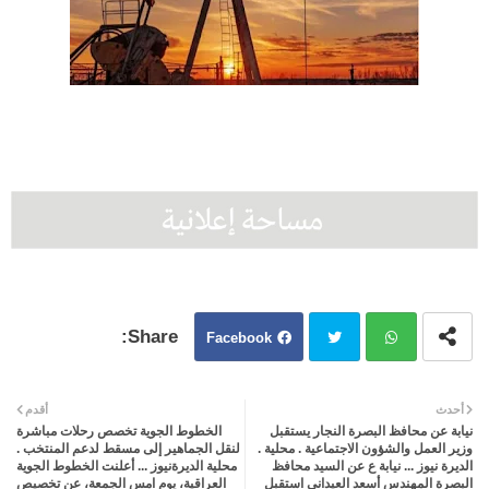
Facebook
Twit
Wh
أحدث
أقدم
نيابة عن محافظ البصرة النجار يستقبل
الخطوط الجوية تخصص رحلات مباشرة
ter
atsa
وزير العمل والشؤون الاجتماعية . محلية .
لنقل الجماهير إلى مسقط لدعم المنتخب .
الديرة نيوز ... نيابة ع عن السيد محافظ
محلية الديرةنيوز ... أعلنت الخطوط الجوية
البصرة المهندس أسعد العيداني استقبل
العراقية، يوم امس الجمعة، عن تخصيص
pp