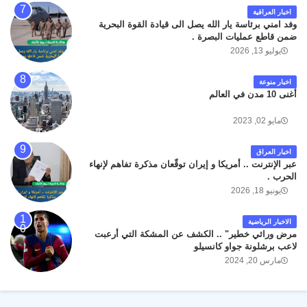
اخبار العراقية
وفد امني برئاسة يار الله يصل الى قيادة القوة البحرية
ضمن قاطع عمليات البصرة .
يوليو 13, 2026
اخبار منوعة
أغنى 10 مدن في العالم
مايو 02, 2023
اخبار العراق
عبر الإنترنت .. أمريكا و إيران توقّعان مذكرة تفاهم لإنهاء
الحرب .
يونيو 18, 2026
الاخبار الرياضية
مرض وراثي خطير" .. الكشف عن المشكة التي أرعبت
لاعب برشلونة جواو كانسيلو
مارس 20, 2024