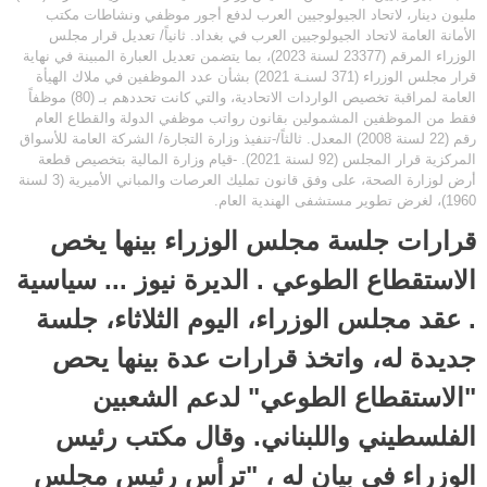
مليون دينار، لاتحاد الجيولوجيين العرب لدفع أجور موظفي ونشاطات مكتب
الأمانة العامة لاتحاد الجيولوجيين العرب في بغداد. ثانياً/ تعديل قرار مجلس
الوزراء المرقم (23377 لسنة 2023)، بما يتضمن تعديل العبارة المبينة في نهاية
قرار مجلس الوزراء (371 لسنـة 2021) بشأن عدد الموظفين في ملاك الهيأة
العامة لمراقبة تخصيص الواردات الاتحادية، والتي كانت تحددهم بـ (80) موظفاً
فقط من الموظفين المشمولين بقانون رواتب موظفي الدولة والقطاع العام
رقم (22 لسنة 2008) المعدل. ثالثاً/-تنفيذ وزارة التجارة/ الشركة العامة للأسواق
المركزية قرار المجلس (92 لسنة 2021). -قيام وزارة المالية بتخصيص قطعة
أرض لوزارة الصحة، على وفق قانون تمليك العرصات والمباني الأميرية (3 لسنة
1960)، لغرض تطوير مستشفى الهندية العام.
قرارات جلسة مجلس الوزراء بينها يخص
الاستقطاع الطوعي . الديرة نيوز ... سياسية
. عقد مجلس الوزراء، اليوم الثلاثاء، جلسة
جديدة له، واتخذ قرارات عدة بينها يحص
"الاستقطاع الطوعي" لدعم الشعبين
الفلسطيني واللبناني. وقال مكتب رئيس
الوزراء في بيان له ، "ترأس رئيس مجلس