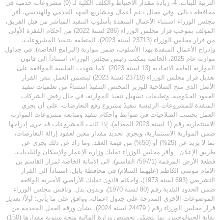
التربية للبنات. 4- زيادة مقدار الاحتياط والكلف الكلية لـ (9) مشروعات خدمية في
محافظة ديالى. وفي مجال دعم أعمال ومشاريع الجهد الخدمي والهندسي، أقر
مجلس الوزراء استثناء الأعمال المنفذة بأسلوب التنفيذ المباشر من قبل الفريق،
المؤلف بموجب قرار مجلس الوزراء (286 لسنة 2022) من أحكام الفقرة الأولى
من قرار مجلس الوزراء (23713 لسنة 2023)، المتعلقة بتنفيذ المشروعات،
وإدراج الأعمال المنفذة بهذا الأسلوب، ضمن موازنة (البرامج الخاصة)، في جداول
موازنة عام 2025، الخاصة بمكتب رئيس مجلس الوزراء، استناداً الى قانون
الموازنة العامة الاتحادية (13 لسنة 2023). كما شهدت الجلسة الموافقة على
تعديل قرار مجلس الوزراء (23718 لسنة 2023) ليتضمن العمل بنص القرار
الأصل الذي منح الصلاحية للوزير المختص التنفيذَ استثناءً من تعلميات تنفيذ
العقود الحكومية، وتعليمات تسهيل تنفيذ الموازنة، في حال رفض الشركات
المنفذة للمشروعات الرئيسة تنفيذَ مشروع رفع التعارضات، على أن يجري
العمل بحسب الصلاحيات في ضوابط وأحكام تنفيذ ومتابعة مشروعات الموازنة
الاستثمارية رقم (1 لسنة 2023 المعدلة)، إذا كانت المشروعات قد جرى إدراجها
ضمن الموازنة الاستثمارية، ويجري تحديد مقدار معين لعقود إزالة التعارضات،
بما لا يزيد عن (25%) أو (50%) من قيمة العقد، وما زاد عن ذلك يجري عن
طريق الإعلان . وأقر مجلس الوزراء تمليك وزارة الإعمار والإسكان والبلديات،
قطعة الأرض المرقمة (597/1/ القاسم)، الى الامانة الخاصة لمزار القاسم بن
الامام موسى الكاظم (عليهما السلام) في محافظة بابل، استناداً الى القرار
التشريعي (693 لسنة 1973)، واحكام قانون تمليك الأراضي الأميرية الواقعة
ضمن الحدود البلدية رقم (80 لسنة 1970)، وبدون بدل. وناقش مجلس الوزراء
الموضوعات الأخرى المدرجة على جدول اعماله، ووافق على ما يأتي: أولاً/ تعديل
قرار مجلس الوزراء رقم ( 24479 لسنة 2024)، بشأن ورقة العمل المقدمة من
نقابة الجيولوجيين، بما يتضمّن تخصيص وزارة المالية منحة سنوية مقدارها (150)