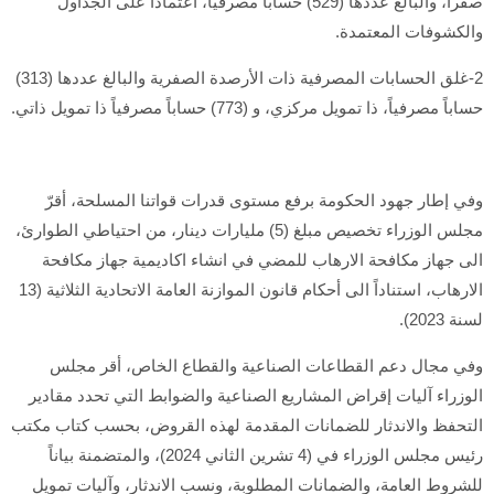
صفراً، والبالغ عددها (529) حساباً مصرفياً، اعتماداً على الجداول
والكشوفات المعتمدة.
2-غلق الحسابات المصرفية ذات الأرصدة الصفرية والبالغ عددها (313)
حساباً مصرفياً، ذا تمويل مركزي، و (773) حساباً مصرفياً ذا تمويل ذاتي.
وفي إطار جهود الحكومة برفع مستوى قدرات قواتنا المسلحة، أقرّ
مجلس الوزراء تخصيص مبلغ (5) مليارات دينار، من احتياطي الطوارئ،
الى جهاز مكافحة الارهاب للمضي في انشاء اكاديمية جهاز مكافحة
الارهاب، استناداً الى أحكام قانون الموازنة العامة الاتحادية الثلاثية (13
لسنة 2023).
وفي مجال دعم القطاعات الصناعية والقطاع الخاص، أقر مجلس
الوزراء آليات إقراض المشاريع الصناعية والضوابط التي تحدد مقادير
التحفظ والاندثار للضمانات المقدمة لهذه القروض، بحسب كتاب مكتب
رئيس مجلس الوزراء في (4 تشرين الثاني 2024)، والمتضمنة بياناً
للشروط العامة، والضمانات المطلوبة، ونسب الاندثار، وآليات تمويل