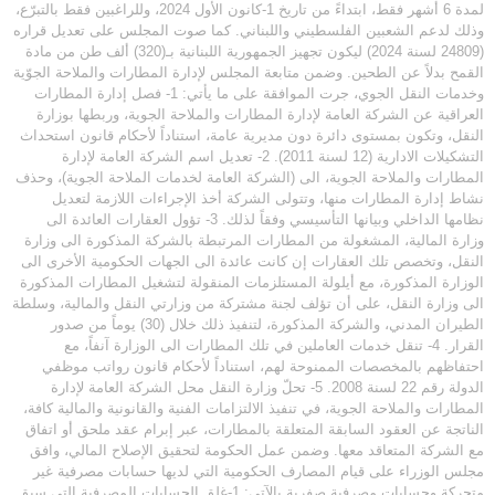
لمدة 6 أشهر فقط، ابتداءً من تاريخ 1-كانون الأول 2024، وللراغبين فقط بالتبرّع،
وذلك لدعم الشعبين الفلسطيني واللبناني. كما صوت المجلس على تعديل قراره
(24809 لسنة 2024) ليكون تجهيز الجمهورية اللبنانية بـ(320) ألف طن من مادة
القمح بدلاً عن الطحين. وضمن متابعة المجلس لإدارة المطارات والملاحة الجوّية
وخدمات النقل الجوي، جرت الموافقة على ما يأتي: 1- فصل إدارة المطارات
العراقية عن الشركة العامة لإدارة المطارات والملاحة الجوية، وربطها بوزارة
النقل، وتكون بمستوى دائرة دون مديرية عامة، استناداً لأحكام قانون استحداث
التشكيلات الادارية (12 لسنة 2011). 2- تعديل اسم الشركة العامة لإدارة
المطارات والملاحة الجوية، الى (الشركة العامة لخدمات الملاحة الجوية)، وحذف
نشاط إدارة المطارات منها، وتتولى الشركة أخذ الإجراءات اللازمة لتعديل
نظامها الداخلي وبيانها التأسيسي وفقاً لذلك. 3- تؤول العقارات العائدة الى
وزارة المالية، المشغولة من المطارات المرتبطة بالشركة المذكورة الى وزارة
النقل، وتخصص تلك العقارات إن كانت عائدة الى الجهات الحكومية الأخرى الى
الوزارة المذكورة، مع أيلولة المستلزمات المنقولة لتشغيل المطارات المذكورة
الى وزارة النقل، على أن تؤلف لجنة مشتركة من وزارتي النقل والمالية، وسلطة
الطيران المدني، والشركة المذكورة، لتنفيذ ذلك خلال (30) يوماً من صدور
القرار. 4- تنقل خدمات العاملين في تلك المطارات الى الوزارة آنفاً، مع
احتفاظهم بالمخصصات الممنوحة لهم، استناداً لأحكام قانون رواتب موظفي
الدولة رقم 22 لسنة 2008. 5- تحلّ وزارة النقل محل الشركة العامة لإدارة
المطارات والملاحة الجوية، في تنفيذ الالتزامات الفنية والقانونية والمالية كافة،
الناتجة عن العقود السابقة المتعلقة بالمطارات، عبر إبرام عقد ملحق أو اتفاق
مع الشركة المتعاقد معها. وضمن عمل الحكومة لتحقيق الإصلاح المالي، وافق
مجلس الوزراء على قيام المصارف الحكومية التي لديها حسابات مصرفية غير
متحركة وحسابات مصرفية صفرية بالآتي: 1-غلق الحسابات المصرفية التي سبق