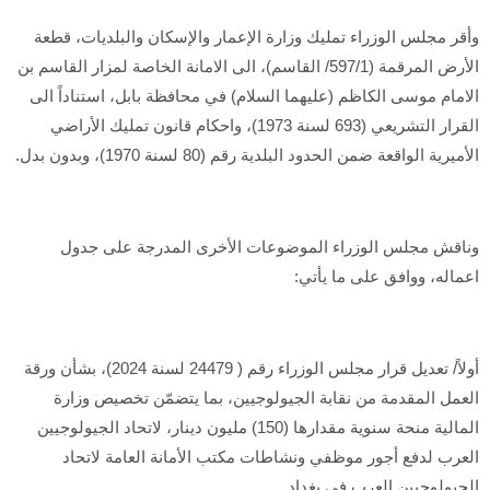
وأقر مجلس الوزراء تمليك وزارة الإعمار والإسكان والبلديات، قطعة
الأرض المرقمة (597/1/ القاسم)، الى الامانة الخاصة لمزار القاسم بن
الامام موسى الكاظم (عليهما السلام) في محافظة بابل، استناداً الى
القرار التشريعي (693 لسنة 1973)، واحكام قانون تمليك الأراضي
الأميرية الواقعة ضمن الحدود البلدية رقم (80 لسنة 1970)، وبدون بدل.
وناقش مجلس الوزراء الموضوعات الأخرى المدرجة على جدول
اعماله، ووافق على ما يأتي:
أولاً/ تعديل قرار مجلس الوزراء رقم ( 24479 لسنة 2024)، بشأن ورقة
العمل المقدمة من نقابة الجيولوجيين، بما يتضمّن تخصيص وزارة
المالية منحة سنوية مقدارها (150) مليون دينار، لاتحاد الجيولوجيين
العرب لدفع أجور موظفي ونشاطات مكتب الأمانة العامة لاتحاد
الجيولوجيين العرب في بغداد.