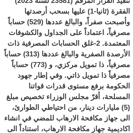
تنفيذ القرار المرقم (23581 لسنة 2023)
الفقرة (ثانيا-1) عليها بسحب أرصدتها
وأصبحت صفراً، والبالغ عددها (529) حساباً
مصرفياً، اعتماداً على الجداول والكشوفات
المعتمدة. 2-غلق الحسابات المصرفية ذات
الأرصدة الصفرية والبالغ عددها (313) حساباً
مصرفياً، ذا تمويل مركزي، و (773) حساباً
مصرفياً ذا تمويل ذاتي. وفي إطار جهود
الحكومة برفع مستوى قدرات قواتنا
المسلحة، أقرّ مجلس الوزراء تخصيص مبلغ
(5) مليارات دينار، من احتياطي الطوارئ،
الى جهاز مكافحة الارهاب للمضي في انشاء
اكاديمية جهاز مكافحة الارهاب، استناداً الى