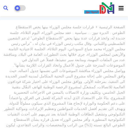
الصفحة الرئيسية
قرارات جلسة مجلس الوزراء بينها يخص الاستقطاع
الطوعي . الديرة نيوز ... سياسية . عقد مجلس الوزراء، اليوم الثلاثاء، جلسة
جديدة له، واتخذ قرارات عدة بينها يحص "الاستقطاع الطوعي" لدعم الشعبين
الفلسطيني واللبناني. وقال مكتب رئيس الوزراء في بيان له ، "ترأس رئيس
مجلس الوزراء محمد شياع السوداني، اليوم الثلاثاء، الجلسة الاعتيادية الثامنة
والأربعين لمجلس الوزراء، جرى خلالها بحث التطورات العامة في البلاد، ومناقشة
عدد من الملفات المهمة، ومتابعة سير تنفيذها، فضلاً عن التداول في
الموضوعات المدرجة على جدول الأعمال واتخاذ القرارات اللازمة بشأنها".
وواصل مجلس الوزراء مناقشة الموضوعات التي تضمنها جدول أعماله، حيث
وافق المجلس على إحالة مشروع البنى التحتية المتكامل لمدينة الصدر الجديدة
الى التنفيذ، بمرحلته الأولى. ووافق مجلس الوزراء على اختيار شركة فودافون
العالمية للاتصالات، كمشغـّل لمشروع الرخصة الوطنية للهاتف النقّال بتقنية
الجيل الخامس، وتكليف وزارة الاتصالات بالمضي في الاجراءات التحضيرية
للمشروع، بناءً على الاستعداد الذي أبدته الشركة للعمل في العراق، واعتماداً
على دعم الحكومة والوزارة لإنجاح هذا المشروع الذي سيكون مملوكاً للدولة،
ويهدف الى تقديم أفضل الخدمات للمواطنين وتعظيم الإيرادات، ومواكبة التطور
التكنولوجي وتشغيل الطاقات الوطنية الشابة بعد تدريبهم على أحدث التقنيات
التكنولوجية المتطورة. وأقر مجلس الوزراء تعديل قراره بشأن الاستقطاع
الطوعي البالغ نسبته (1%) من الراتب والمخصصات، والراتب التقاعدي، ليكون