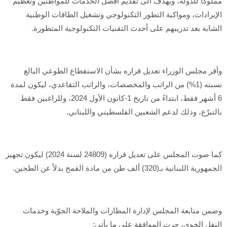
مملوكاً للدولة، ويهدف الى تقديم أفضل الخدمات للمواطنين وتعظيم
الإيرادات، ومواكبة التطور التكنولوجي وتشغيل الطاقات الوطنية
الشابة بعد تدريبهم على أحدث التقنيات التكنولوجية المتطورة.
وأقر مجلس الوزراء تعديل قراره بشأن الاستقطاع الطوعي البالغ
نسبته (1%) من الراتب والمخصصات، والراتب التقاعدي، ليكون لمدة
6 أشهر فقط، ابتداءً من تاريخ 1-كانون الأول 2024، وللراغبين فقط
بالتبرّع، وذلك لدعم الشعبين الفلسطيني واللبناني.
كما صوت المجلس على تعديل قراره (24809 لسنة 2024) ليكون تجهيز
الجمهورية اللبنانية بـ(320) ألف طن من مادة القمح بدلاً عن الطحين.
وضمن متابعة المجلس لإدارة المطارات والملاحة الجوّية وخدمات
النقل الجوي، جرت الموافقة على ما يأتي: