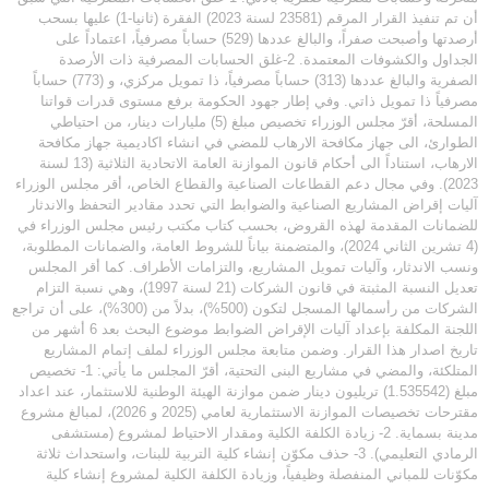
أن تم تنفيذ القرار المرقم (23581 لسنة 2023) الفقرة (ثانيا-1) عليها بسحب
أرصدتها وأصبحت صفراً، والبالغ عددها (529) حساباً مصرفياً، اعتماداً على
الجداول والكشوفات المعتمدة. 2-غلق الحسابات المصرفية ذات الأرصدة
الصفرية والبالغ عددها (313) حساباً مصرفياً، ذا تمويل مركزي، و (773) حساباً
مصرفياً ذا تمويل ذاتي. وفي إطار جهود الحكومة برفع مستوى قدرات قواتنا
المسلحة، أقرّ مجلس الوزراء تخصيص مبلغ (5) مليارات دينار، من احتياطي
الطوارئ، الى جهاز مكافحة الارهاب للمضي في انشاء اكاديمية جهاز مكافحة
الارهاب، استناداً الى أحكام قانون الموازنة العامة الاتحادية الثلاثية (13 لسنة
2023). وفي مجال دعم القطاعات الصناعية والقطاع الخاص، أقر مجلس الوزراء
آليات إقراض المشاريع الصناعية والضوابط التي تحدد مقادير التحفظ والاندثار
للضمانات المقدمة لهذه القروض، بحسب كتاب مكتب رئيس مجلس الوزراء في
(4 تشرين الثاني 2024)، والمتضمنة بياناً للشروط العامة، والضمانات المطلوبة،
ونسب الاندثار، وآليات تمويل المشاريع، والتزامات الأطراف. كما أقر المجلس
تعديل النسبة المثبتة في قانون الشركات (21 لسنة 1997)، وهي نسبة التزام
الشركات من رأسمالها المسجل لتكون (500%)، بدلاً من (300%)، على أن تراجع
اللجنة المكلفة بإعداد آليات الإقراض الضوابط موضوع البحث بعد 6 أشهر من
تاريخ اصدار هذا القرار. وضمن متابعة مجلس الوزراء لملف إتمام المشاريع
المتلكئة، والمضي في مشاريع البنى التحتية، أقرّ المجلس ما يأتي: 1- تخصيص
مبلغ (1.535542) تريليون دينار ضمن موازنة الهيئة الوطنية للاستثمار، عند اعداد
مقترحات تخصيصات الموازنة الاستثمارية لعامي (2025 و 2026)، لمبالغ مشروع
مدينة بسماية. 2- زيادة الكلفة الكلية ومقدار الاحتياط لمشروع (مستشفى
الرمادي التعليمي). 3- حذف مكوّن إنشاء كلية التربية للبنات، واستحداث ثلاثة
مكوّنات للمباني المنفصلة وظيفياً، وزيادة الكلفة الكلية لمشروع إنشاء كلية