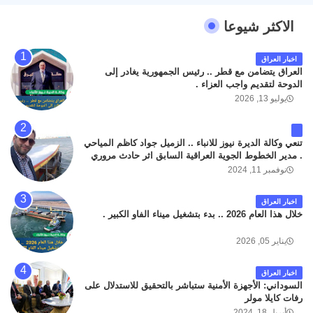
الاكثر شيوعا
اخبار العراق
العراق يتضامن مع قطر .. رئيس الجمهورية يغادر إلى
الدوحة لتقديم واجب العزاء .
يوليو 13, 2026
تنعي وكالة الديرة نيوز للانباء .. الزميل جواد كاظم المياحي
. مدير الخطوط الجوية العراقية السابق اثر حادث مروري
داخل مطار البصرة الدولي اليوم الاثنين على الطريق
نوفمبر 11, 2024
المؤدي من البوابة الرئيسة الى صالة المسافرين . حيث
كان سبب الحادث يعود لتصادم عجلته مع عجلة نوع كيا بنكو
اخبار العراق
تابعة لشركة الهلال الماسكة لإعمار مطار البصرة الدولي .
خلال هذا العام 2026 .. بدء بتشغيل ميناء الفاو الكبير .
سائلين الله عز وجل ان يتغمد الفقيد بواسع رحمته ، و انا
لله وانا اليه راجعون .
يناير 05, 2026
اخبار العراق
السوداني: الأجهزة الأمنية ستباشر بالتحقيق للاستدلال على
رفات كايلا مولر
أبريل 18, 2024