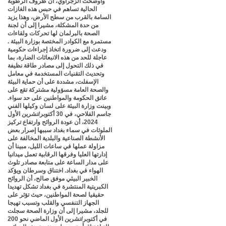
وأوضحت الزجراوي، أن ظروف الرطوبة
الحالية تساهم في حبس هذه الغازات
السامة بالقرب من سطح الأرض، وهذا يزيد
من حدة المشكلة، مشيرا إلى أن لجنة
الصحة بالبرلمان لها تحركات ولقاءات
مستمرة مع الكوادر المختصة بوزارة البيئة .
ودعت إلى ضرورة اتخاذ إجراءات حكومية
عاجلة للحد من هذه الانبعاثات الضارة، بما
في ذلك التحول إلى مصادر طاقة نظيفة
وتحديث التقنيات المستخدمة في معامل
الإسفلت، مشددة على أن حماية البيئة
والصحة العامة مسؤولية مشتركة تقع على
عاتق الحكومة والمواطنين على حد سواء.
وبينت وزارة البيئة على لسان وكيلها الفني
جاسم الفلاحي، في 30 أكتوبر/تشرين الأول
2024، أن عودة الروائح وارتفاع تركيز
الملوثات في سماء بغداد سببها إصرار بعض
الأنشطة الصناعية والبلدية المخالفة على
مزاولة عملها في ساعات الليل، مبينا أن
إدارتها العليا وفرقها الرقابية تعمل ميدانيا
على مدار الساعة على متابعة مصادر تلوث
الهواء في بغداد. اختناق وسرطان ويؤكد
الخبير البيئي موفق صالح، أن الروائح
الكبريتية المنتشرة في بغداد تشكل تهديدا
حقيقيا لصحة المواطنين، حيث تؤثر على
الجهاز التنفسي والقلب وتسبب تهيجا
للجلد، مشيرا إلى أن وزارة الصحة سجلت
في أكتوبر/تشرين الأول الماضي نحو 200