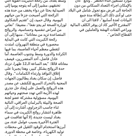
موارد تستعين اثناء الحظر". وتابع "كان
وسط بغداد، من رائحة الكبريت القوية التي
بالإمكان اجراء التعداد السكاني من دون
تخنقهم، مشيرا إلى أنه يتوجه يوميا إلى
الحاجة الى فرض منع تجول شامل في البلاد
الصيدلية بحثا عن دواء يخفف من حدة هذه
حتى لو أدى ذلك الى إطالة مدة جمع
الرائحة التي أصبحت جزءا من حياتهم
البيانات لعدة أسابيع"، لافتا الى ان
اليومية. وقال حميد، إن "تقديم الشكاوى
"المقترح الأخير كاد ان يوفر الكلف المالية
لوزارة الصحة لم يجدِ نفعا"، مضيفا: "نعاني
ويراعي الفئات الهشة والعاملين في
من أمراض تنفسية وحساسية، والروائح
القطاع الخاص".
المتصاعدة تزيد من معاناتنا"، منبها إلى أن
رائحة الكبريت التي كانت في البداية
محصورة في منطقة النهروان، امتدت
لتغطي معظم أحياء العاصمة، بما فيها
الكرادة والدورة وسط وجنوب العاصمة. أما
عادل فاضل، أحد المتضررين، فيصف
معاناته قائلا: "بعد الساعة الـ12 ظهرا، تزداد
حدة الروائح بشكل كبير، وهذا يجبرنا على
إغلاق النوافذ وارتداء الكمامات". وقال
فاضل، إن سكان بغداد يطالبون الجهات
المعنية بالتحرك السريع للكشف عن مصدر
هذه الروائح والعمل على إيجاد حل جذري
لهذه الأزمة التي تهدد صحتهم وحياتهم
اليومية. مسؤولية مشتركة عضو لجنة
الصحة والبيئة بالبرلمان العراقي، النائبة
ثناء جاسب الزجراوي، أشارت إلى أن
ظاهرة انتشار روائح الكبريت في سماء
بغداد ليست جديدة، إلا أنها تفاقمت في
الفترة الأخيرة بسبب عوامل عدة، من
أبرزها استخدام الوقود الثقيل في محطات
توليد الكهرباء، وخاصة في محطة الدورة.