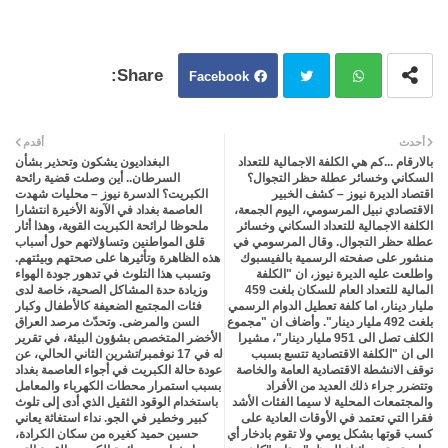
Facebook
Twit
Wh
أحدث
أقدم
بالارقام ...كم هي الكلفة الاجمالية للتعداد
البغداديون يشكون وتحذير بشأن
ter
atsa
السكاني وخسائر عطلة حظر التجوال؟
السرطان.. أين وصلت قضية رائحة
اقتصاد الديرة نيوز – كشف الخبير
الكبريت؟ الدسرة نيوز – محليات شهدت
الاقتصادي نبيل المرسومي، اليوم الجمعة،
العاصمة بغداد في الآونة الأخيرة انتشارا
pp
الكلفة الاجمالية للتعداد السكاني وخسائر
ملحوظا لرائحة الكبريت القوية، وهذا أثار
عطلة حظر التجوال. وقال المرسومي في
قلق المواطنين وتساؤلاتهم حول أسباب
منشور على صفحته الرسمية بالفيسبوك
هذه الظاهرة وتأثيرها على صحتهم وبيئتهم.
واطلعت عليه الديرة نيوز، ان "الكلفة
وتسبب هذا التلوث في تدهور جودة الهواء
المالية للتعداد العام للسكان بلغت 459
وزيادة حدة المشاكل الصحية، خاصة لدى
مليار دينار، اما كلفة تعطيل الدوام الرسمي
فئات المجتمع الضعيفة كالأطفال وكبار
بلغت 492 مليار دينار". وأضاف ان "مجموع
السن والمرضى. وتحدّث مرصد العراق
الكلف تصل الى 951 مليار دينار"، مشيرا
الأخضر المتخصص بشؤون البيئة، في تقرير
الى ان "الكلفة الاقتصادية تتسع بسبب
له في 17 نوفمبر/تشرين الثاني الحالي، عن
توقف الانشطة الاقتصادية العامة والخاصة
عودة حالة الكبريت في أجواء العاصمة بغداد
وتتضرر جراء ذلك العديد من الأفراد
بسبب استمرار محطات الكهرباء والمعامل
والمجتمعات المحلية لا سيما الفئات الأشد
باستخدام الوقود الثقيل الذي أدى إلى تلوث
فقرا التي تعتمد في الأوقات العادية على
كبير وخطير في الجو. نداء استغاثة يعاني
كسب قوتها بشكل يومي ولا تقوم بادخار أي
حسين حميد كغيره من سكان الكرادة،