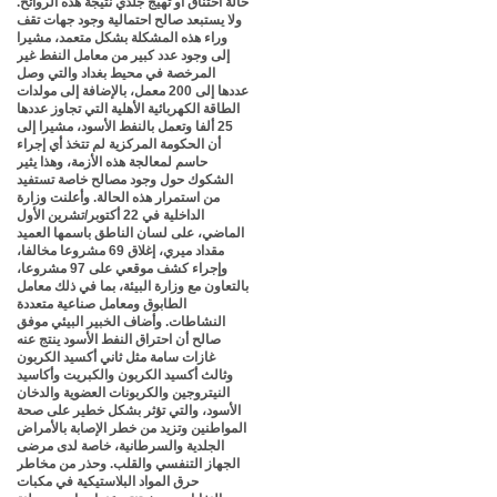
حالة اختناق أو تهيج جلدي نتيجة هذه الروائح.
ولا يستبعد صالح احتمالية وجود جهات تقف
وراء هذه المشكلة بشكل متعمد، مشيرا
إلى وجود عدد كبير من معامل النفط غير
المرخصة في محيط بغداد والتي وصل
عددها إلى 200 معمل، بالإضافة إلى مولدات
الطاقة الكهربائية الأهلية التي تجاوز عددها
25 ألفا وتعمل بالنفط الأسود، مشيرا إلى
أن الحكومة المركزية لم تتخذ أي إجراء
حاسم لمعالجة هذه الأزمة، وهذا يثير
الشكوك حول وجود مصالح خاصة تستفيد
من استمرار هذه الحالة. وأعلنت وزارة
الداخلية في 22 أكتوبر/تشرين الأول
الماضي، على لسان الناطق باسمها العميد
مقداد ميري، إغلاق 69 مشروعا مخالفا،
وإجراء كشف موقعي على 97 مشروعا،
بالتعاون مع وزارة البيئة، بما في ذلك معامل
الطابوق ومعامل صناعية متعددة
النشاطات. وأضاف الخبير البيئي موفق
صالح أن احتراق النفط الأسود ينتج عنه
غازات سامة مثل ثاني أكسيد الكربون
وثالث أكسيد الكربون والكبريت وأكاسيد
النيتروجين والكربونات العضوية والدخان
الأسود، والتي تؤثر بشكل خطير على صحة
المواطنين وتزيد من خطر الإصابة بالأمراض
الجلدية والسرطانية، خاصة لدى مرضى
الجهاز التنفسي والقلب. وحذر من مخاطر
حرق المواد البلاستيكية في مكبات