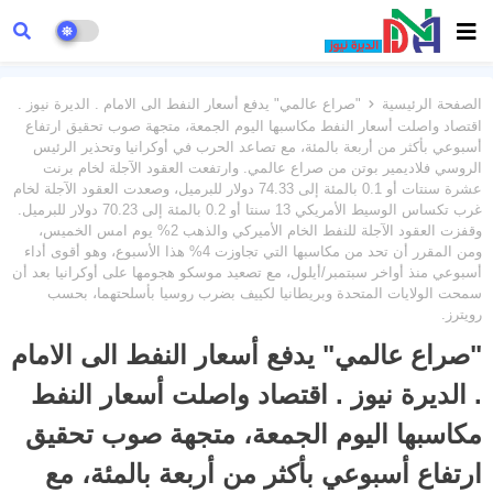
الصفحة الرئيسية
"صراع عالمي" يدفع أسعار النفط الى الامام . الديرة نيوز .
اقتصاد واصلت أسعار النفط مكاسبها اليوم الجمعة، متجهة صوب تحقيق ارتفاع
أسبوعي بأكثر من أربعة بالمئة، مع تصاعد الحرب في أوكرانيا وتحذير الرئيس
الروسي فلاديمير بوتن من صراع عالمي. وارتفعت العقود الآجلة لخام برنت
عشرة سنتات أو 0.1 بالمئة إلى 74.33 دولار للبرميل، وصعدت العقود الآجلة لخام
غرب تكساس الوسيط الأمريكي 13 سنتا أو 0.2 بالمئة إلى 70.23 دولار للبرميل.
وقفزت العقود الآجلة للنفط الخام الأميركي والذهب 2% يوم امس الخميس،
ومن المقرر أن تحد من مكاسبها التي تجاوزت 4% هذا الأسبوع، وهو أقوى أداء
أسبوعي منذ أواخر سبتمبر/أيلول، مع تصعيد موسكو هجومها على أوكرانيا بعد أن
سمحت الولايات المتحدة وبريطانيا لكييف بضرب روسيا بأسلحتهما، بحسب
رويترز.
"صراع عالمي" يدفع أسعار النفط الى الامام
. الديرة نيوز . اقتصاد واصلت أسعار النفط
مكاسبها اليوم الجمعة، متجهة صوب تحقيق
ارتفاع أسبوعي بأكثر من أربعة بالمئة، مع