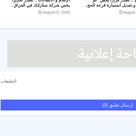
ج .. تصدر قرارا يخص "لم
الإعلام و الاتصالات .. تصدر تحذيراً
 تعديل استمارة قرعة الحج .
يخص شركة ستارلنك في العراق .
August 07, 2026
August
0تعليقات
إرسال تعليق (0)