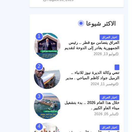
الاكثر شيوعا
اخبار العراق
العراق يتضامن مع قطر .. رئيس
الجمهورية يغادر إلى الدوحة لتقديم
واجب العزاء .
يوليو 13, 2026
تنعي وكالة الديرة نيوز للانباء ..
الزميل جواد كاظم المياحي . مدير
الخطوط الجوية العراقية السابق
نوفمبر 11, 2024
اثر حادث مروري داخل مطار
البصرة الدولي اليوم الاثنين على
اخبار العراق
الطريق المؤدي من البوابة
خلال هذا العام 2026 .. بدء بتشغيل
الرئيسة الى صالة المسافرين .
ميناء الفاو الكبير .
حيث كان سبب الحادث يعود
يناير 05, 2026
لتصادم عجلته مع عجلة نوع كيا بنكو
تابعة لشركة الهلال الماسكة لإعمار
مطار البصرة الدولي . سائلين الله
اخبار العراق
عز وجل ان يتغمد الفقيد بواسع