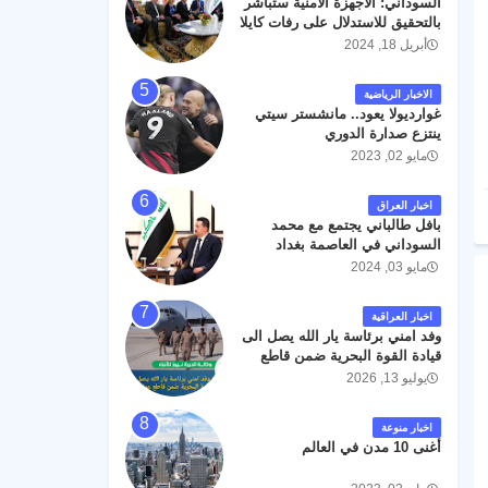
السوداني: الأجهزة الأمنية ستباشر
رحمته ، و انا لله وانا اليه راجعون .
بالتحقيق للاستدلال على رفات كايلا
مولر
أبريل 18, 2024
الاخبار الرياضية
غوارديولا يعود.. مانشستر سيتي
ينتزع صدارة الدوري
مايو 02, 2023
اخبار العراق
بافل طالباني يجتمع مع محمد
السوداني في العاصمة بغداد
مايو 03, 2024
اخبار العراقية
وفد امني برئاسة يار الله يصل الى
قيادة القوة البحرية ضمن قاطع
عمليات البصرة .
يوليو 13, 2026
اخبار منوعة
أغنى 10 مدن في العالم