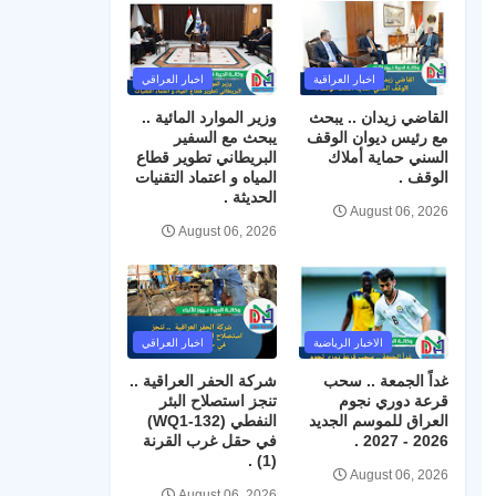
اخبار العراقية
اخبار العراقي
القاضي زيدان .. يبحث
وزير الموارد المائية ..
مع رئيس ديوان الوقف
يبحث مع السفير
السني حماية أملاك
البريطاني تطوير قطاع
الوقف .
المياه و اعتماد التقنيات
الحديثة .
August 06, 2026
August 06, 2026
الاخبار الرياضية
اخبار العراقي
غداً الجمعة .. سحب
شركة الحفر العراقية ..
قرعة دوري نجوم
تنجز استصلاح البئر
العراق للموسم الجديد
النفطي (WQ1-132)
2026 - 2027 .
في حقل غرب القرنة
(1) .
August 06, 2026
August 06, 2026