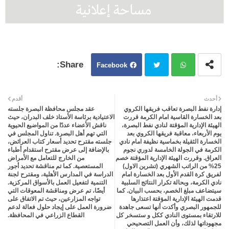
Facebook
Twit
Wh
أحدث
أقدم
إدارة نفط البصرة تعاقب فريقها الكروي
عقد مجلس محافظة البصرة جلسته
ter
atsa
بعد الخسارة القاسية امام الكرمة قررت
الاعتيادية برئاسة الأستاذ خلف البدران، حيث
الهيئة الإدارية المؤقتة لنادي نفط البصرة،
ناقش الأعضاء عددًا من المواضيع الحيوية
يوم الأربعاء، معاقبة فريقها الكروي بعد
التي تهم أهل البصرة. تناول المجلس في
pp
الخسارة الثقيلة بخماسية نظيفة امام نادي
جلسته مقترح تحديد أسعار كتاب العرائض،
الكرمة في الجولة الخامسة لدوري نجوم
بالإضافة إلى عرض مقترح استقدام أطباء
العراق. وقررت الهيئة الإدارية المؤقتة خصم
من الخارج للتعامل مع الأمراض
25% من الراتب الشهري (تشرين الاول)
المستعصية. كما تم مناقشة تحديد أجور
لفريق كرة القدم الأول بعد الخسارة امام
الدراسة في المدارس الأهلية، ومقترح لجنة
نادي الكرمة، وبحالة تكرار النتائج السلبية
التنمية لتفعيل العمل بالأسواق المركزية.
سيتضاعف مبلغ الخصم، بحسب البيان. كما
أيضًا، تم عرض ومناقشة المعوقات التي
قدمت الهيئة الإدارية المؤقتة اعتذارها
تواجه المزارعين، حيث تم الاتفاق على
للجمهور البصري وأكدت أنها تسعى جاهدة
ضرورة العمل على إيجاد حلول فعالة لدعم
للارتقاء بمستوى النادي ككل و ستسخر كل
القطاع الزراعي في المحافظة.
مجهوداتها لذلك، وأن العمل التصحيحي