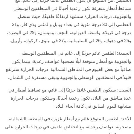
الخميس: من المتوقع أن يكون الطقس غائمًا جزئيًا إلى غائم، مع
تساقط أمطار متفرقة تكون رعدية أحيانًا في المنطقتين الوسطى
والجنوبية. درجات الحرارة ستشهد ارتفاعًا طفيفًا، حيث ستصل
العظمى إلى 30 درجة مئوية في بغداد وبابل والمثنى وذي قار، و31
درجة في كربلاء، واسط، الديوانية، النجف، وميسان، و29 في البصرة،
و25 في دهوك، و26 في السليمانية، و27 في نينوى، كركوك، وأربيل.
الجمعة: الطقس غائم جزئيًا إلى غائم في المنطقتين الوسطى
والجنوبية مع أمطار متوقعة ليلًا تصحبها عواصف رعدية، بينما يكون
صافياً مع بعض الغيوم في المناطق الشمالية. درجات الحرارة سترتفع
قليلاً في المنطقتين الوسطى والجنوبية وتبقى مستقرة في الشمال.
السبت: سيكون الطقس غائمًا جزئيًا إلى غائم، مع تساقط أمطار في
عدة مناطق من البلاد، تكون رعدية أحيانًا، وستكون درجات الحرارة
مشابهة لليوم السابق في كافة أنحاء البلاد.
الأحد: الطقس المتوقع غائم مع أمطار غزيرة في المنطقة الشمالية،
مصحوبة بعواصف رعدية، مع انخفاض طفيف في درجات الحرارة على