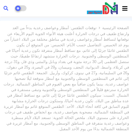
الصفحة الرئيسية
توقعات الطقس: أمطار وعواصف رعدية بدءاً من الغد
وارتفاع طفيف في درجات الحرارة أعلنت هيئة الأنواء الجوية اليوم الأربعاء عن
توقعاتها لتساقط أمطار وعواصف رعدية في مناطق مختلفة من البلاد اعتباراً من
يوم غد الخميس. التفاصيل حسب الأيام: الخميس: من المتوقع أن يكون
الطقس غائمًا جزئيًا إلى غائم، مع تساقط أمطار متفرقة تكون رعدية أحيانًا في
المنطقتين الوسطى والجنوبية. درجات الحرارة ستشهد ارتفاعًا طفيفًا، حيث
ستصل العظمى إلى 30 درجة مئوية في بغداد وبابل والمثنى وذي قار، و31 درجة
في كربلاء، واسط، الديوانية، النجف، وميسان، و29 في البصرة، و25 في دهوك،
و26 في السليمانية، و27 في نينوى، كركوك، وأربيل. الجمعة: الطقس غائم جزئيًا
إلى غائم في المنطقتين الوسطى والجنوبية مع أمطار متوقعة ليلًا تصحبها
عواصف رعدية، بينما يكون صافياً مع بعض الغيوم في المناطق الشمالية. درجات
الحرارة سترتفع قليلاً في المنطقتين الوسطى والجنوبية وتبقى مستقرة في
الشمال. السبت: سيكون الطقس غائمًا جزئيًا إلى غائم، مع تساقط أمطار في
عدة مناطق من البلاد، تكون رعدية أحيانًا، وستكون درجات الحرارة مشابهة
لليوم السابق في كافة أنحاء البلاد. الأحد: الطقس المتوقع غائم مع أمطار غزيرة
في المنطقة الشمالية، مصحوبة بعواصف رعدية، مع انخفاض طفيف في درجات
الحرارة على مستوى البلاد. ملخص الحالة الجوية: تستعد البلاد لأيام ممطرة
وعواصف رعدية متفرقة في المناطق الوسطى والجنوبية، مع أمطار غزيرة في
المنطقة الشمالية بدءًا من يوم الأحد المقبل.