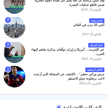
وفد امني برئاسة يار الله يصل الى قيادة القوة البحرية
ضمن قاطع عمليات البصرة .
يوليو 13, 2026
اخبار منوعة
أغنى 10 مدن في العالم
مايو 02, 2023
اخبار العراق
عبر الإنترنت .. أمريكا و إيران توقّعان مذكرة تفاهم لإنهاء
الحرب .
يونيو 18, 2026
الاخبار الرياضية
مرض وراثي خطير" .. الكشف عن المشكة التي أرعبت
لاعب برشلونة جواو كانسيلو
مارس 20, 2024
الشبكات الاجتماعية