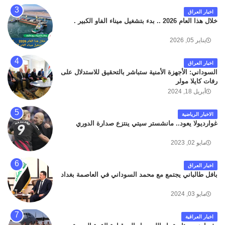
كان سبب الحادث يعود لتصادم عجلته مع عجلة نوع كيا بنكو
اخبار العراق
تابعة لشركة الهلال الماسكة لإعمار مطار البصرة الدولي .
خلال هذا العام 2026 .. بدء بتشغيل ميناء الفاو الكبير .
سائلين الله عز وجل ان يتغمد الفقيد بواسع رحمته ، و انا
لله وانا اليه راجعون .
يناير 05, 2026
اخبار العراق
السوداني: الأجهزة الأمنية ستباشر بالتحقيق للاستدلال على
رفات كايلا مولر
أبريل 18, 2024
الاخبار الرياضية
غوارديولا يعود.. مانشستر سيتي ينتزع صدارة الدوري
مايو 02, 2023
اخبار العراق
بافل طالباني يجتمع مع محمد السوداني في العاصمة بغداد
مايو 03, 2024
اخبار العراقية