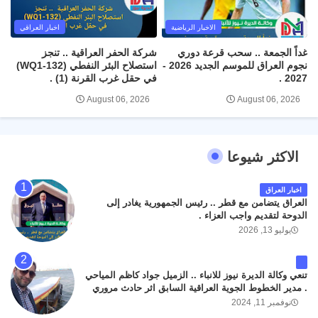
الاخبار الرياضية
اخبار العراقي
غداً الجمعة .. سحب قرعة دوري
شركة الحفر العراقية .. تنجز
نجوم العراق للموسم الجديد 2026 -
استصلاح البئر النفطي (WQ1-132)
2027 .
في حقل غرب القرنة (1) .
August 06, 2026
August 06, 2026
الاكثر شيوعا
اخبار العراق
العراق يتضامن مع قطر .. رئيس الجمهورية يغادر إلى
الدوحة لتقديم واجب العزاء .
يوليو 13, 2026
تنعي وكالة الديرة نيوز للانباء .. الزميل جواد كاظم المياحي
. مدير الخطوط الجوية العراقية السابق اثر حادث مروري
داخل مطار البصرة الدولي اليوم الاثنين على الطريق
نوفمبر 11, 2024
المؤدي من البوابة الرئيسة الى صالة المسافرين . حيث